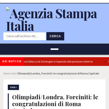
CERCA
ASI NOTIZIE
re: l’Italia conferma il blocco di Schengen e risponde alle pressioni esterne
Pon
Home
Vari
Olimpiadi/Londra, Forciniti: le congratulazioni di Roma Capitale
›
›
VARI
Olimpiadi/Londra, Forciniti: le
congratulazioni di Roma