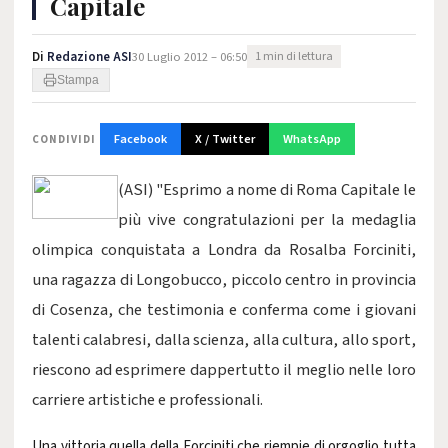
Capitale
Di
Redazione ASI
30 Luglio 2012 – 06:50
1 min di lettura
Stampa
Facebook
X / Twitter
WhatsApp
CONDIVIDI
(ASI)
"Esprimo a nome di Roma Capitale le
più vive congratulazioni per la medaglia
olimpica conquistata a Londra da Rosalba Forciniti,
una ragazza di Longobucco, piccolo centro in provincia
di Cosenza, che testimonia e conferma come i giovani
talenti calabresi, dalla scienza, alla cultura, allo sport,
riescono ad esprimere dappertutto il meglio nelle loro
carriere artistiche e professionali.
Una vittoria quella della Forciniti che riempie di orgoglio tutta