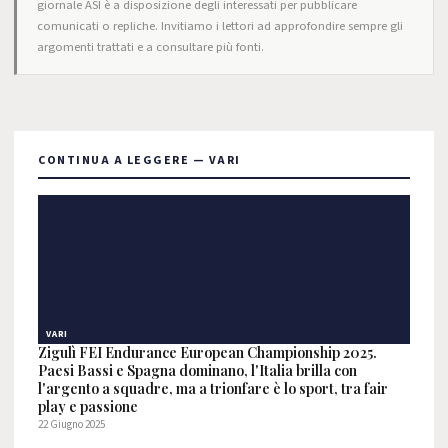
giornale ASI è a disposizione degli interessati per pubblicare
comunicati o repliche. Invitiamo i lettori ad approfondire sempre gli
argomenti trattati e a consultare più fonti.
CONTINUA A LEGGERE — VARI
VARI
Zigulì FEI Endurance European Championship 2025.
Paesi Bassi e Spagna dominano, l'Italia brilla con
l'argento a squadre, ma a trionfare è lo sport, tra fair
play e passione
22 Giugno 2025