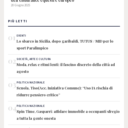
dell'endurance equestre europeo
20 Giugno 2025
PIÙ LETTI
01
EVENTI
Lo sbarco in Sicilia, dopo garibaldi, TUTUS / MID per lo
sport Paralimpico
02
SOCIETÀ, ARTE E CULTURA
Moda, relax e ritmi lenti: il fascino discreto della città ad
agosto
03
POLITICA NAZIONALE
Scuola, Tiso(Acc. Iniziativa Comune): “Uso IA rischia di
ridurre pensiero critico”
04
POLITICA NAZIONALE
Spin Time, Gasparri: affidare immobile a occupanti sfregio
a tutta la gente onesta