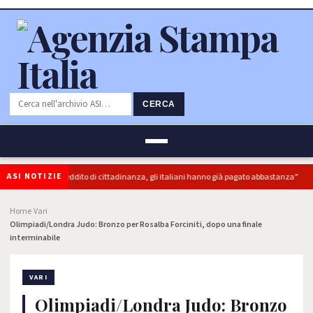
CERCA
ASI NOTIZIE
: “superbonus e reddito di cittadinanza, gli italiani hanno già pagato abbastanza”
Home
Vari
›
›
Olimpiadi/Londra Judo: Bronzo per Rosalba Forciniti, dopo una finale
interminabile
VARI
Olimpiadi/Londra Judo: Bronzo