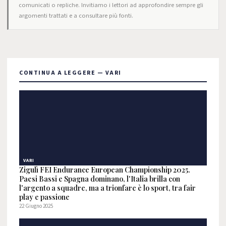
comunicati o repliche. Invitiamo i lettori ad approfondire sempre gli
argomenti trattati e a consultare più fonti.
CONTINUA A LEGGERE — VARI
VARI
Zigulì FEI Endurance European Championship 2025.
Paesi Bassi e Spagna dominano, l'Italia brilla con
l'argento a squadre, ma a trionfare è lo sport, tra fair
play e passione
22 Giugno 2025