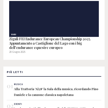
VARI
Zigulì FEI Endurance European Championship 2025.
Appuntamento a Castiglione del Lago con i big
dell'endurance equestre europeo
20 Giugno 2025
PIÙ LETTI
01
MUSICA
Alla Trattoria 'Al28' la Sala della musica, ricordando Pino
Daniele e la canzone classica napoletana
02
EVENTI