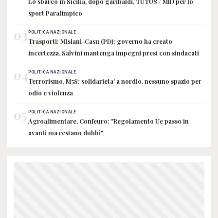
Lo sbarco in Sicilia, dopo garibaldi, TUTUS / MID per lo
sport Paralimpico
03
POLITICA NAZIONALE
Trasporti: Misiani-Casu (PD): governo ha creato
incertezza, Salvini mantenga impegni presi con sindacati
04
POLITICA NAZIONALE
Terrorismo, M5S: solidarieta' a nordio, nessuno spazio per
odio e violenza
05
POLITICA NAZIONALE
Agroalimentare, Confeuro: "Regolamento Ue passo in
avanti ma restano dubbi"