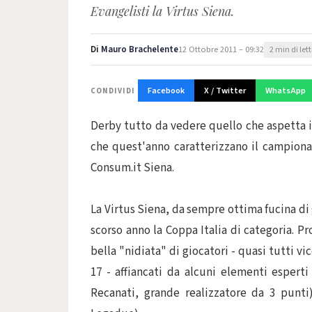
Evangelisti la Virtus Siena.
Di
Mauro Brachelente
12 Ottobre 2011 – 09:32
2 min di let
Facebook
X / Twitter
WhatsApp
CONDIVIDI
Derby tutto da vedere quello che aspetta il
che quest'anno caratterizzano il campionat
Consum.it Siena.
La Virtus Siena, da sempre ottima fucina di 
scorso anno la Coppa Italia di categoria. 
bella "nidiata" di giocatori - quasi tutti 
17 - affiancati da alcuni elementi esperti
Recanati, grande realizzatore da 3 punti