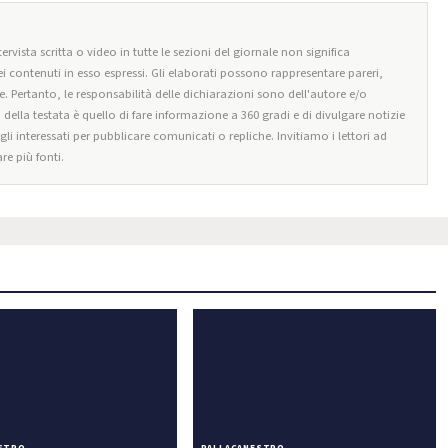
ervista scritta o video in tutte le sezioni del giornale non significa
i contenuti in esso espressi. Gli elaborati possono rappresentare pareri,
e. Pertanto, le responsabilità delle dichiarazioni sono dell'autore e/o
o della testata è quello di fare informazione a 360 gradi e di divulgare notizie
egli interessati per pubblicare comunicati o repliche. Invitiamo i lettori ad
re più fonti.