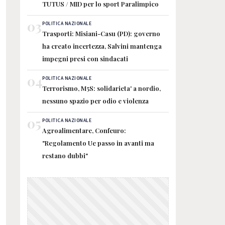
TUTUS / MID per lo sport Paralimpico
03
POLITICA NAZIONALE
Trasporti: Misiani-Casu (PD): governo
ha creato incertezza, Salvini mantenga
impegni presi con sindacati
04
POLITICA NAZIONALE
Terrorismo, M5S: solidarieta' a nordio,
nessuno spazio per odio e violenza
05
POLITICA NAZIONALE
Agroalimentare, Confeuro:
"Regolamento Ue passo in avanti ma
restano dubbi"