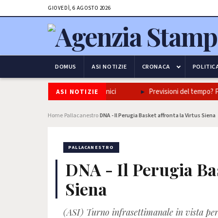
GIOVEDÌ, 6 AGOSTO 2026
DOMUS
ASI NOTIZIE
CRONACA
POLITIC
ne napoletana in tre piatti iconici
Previsioni del tempo? Poco, u
ASI NOTIZIE
Home
Pallacanestro
DNA - Il Perugia Basket affronta la Virtus Siena
›
›
PALLACANESTRO
DNA - Il Perugia Bas
Siena
(ASI) Turno infrasettimanale in vista per