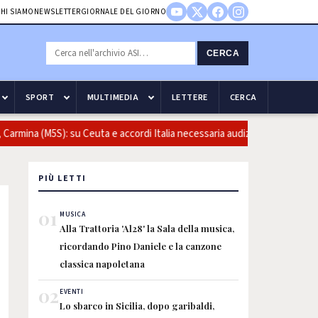
HI SIAMO
NEWSLETTER
GIORNALE DEL GIORNO
CERCA
SPORT
MULTIMEDIA
LETTERE
CERCA
ina (M5S): su Ceuta e accordi Italia necessaria audizione del ministro in
PIÙ LETTI
01
MUSICA
Alla Trattoria 'Al28' la Sala della musica,
ricordando Pino Daniele e la canzone
classica napoletana
02
EVENTI
Lo sbarco in Sicilia, dopo garibaldi,