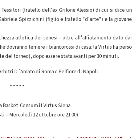
ssitori (fratello dell'ex Grifone Alessio) di cui si dice un
abriele Spizzichini (figlio e fratello "d'arte") e la giovane
chezza atletica dei senesi - oltre all'affiatamento dato dai
che dovranno temere i biancorossi di casa: la Virtus ha perso
ite del torneo), dopo essere stata avanti per 30 minuti.
Arbitri D´Amato di Roma e Belfiore di Napoli.
* * * * *
a Basket-Consum.it Virtus Siena
ti – Mercoledì 12 ottobre ore 21.00)