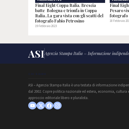
PALLACANESTRO
PALLACANE
Final Eight Coppa Italia. Brescia
Final Eigh
batte Bologna e trionfa in Coppa
Pesaro vis
Italia..La gara vista con gli scatti del
fotografo
fotografo Fabio Petrosino
18 Febbraio 20
19 Febbraio 2023
ASI
Agenzia Stampa Italia – Informazione indipende
CHI SIAMO
ASI – Agenzia Stampa Italia è una testata di informazione indipe
dal 2002. Copre politica nazionale ed estera, economia, cultura 
approccio editoriale libero e pluralista.