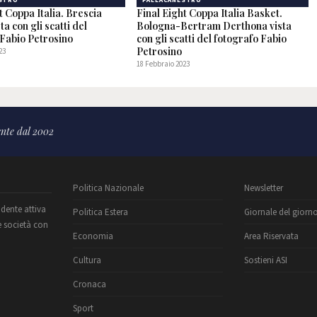
STRO
PALLACANESTRO
t Coppa Italia. Brescia
Final Eight Coppa Italia Basket.
ta con gli scatti del
Bologna-Bertram Derthona vista
 Fabio Petrosino
con gli scatti del fotografo Fabio
Petrosino
23
18 Febbraio 2023
nte dal 2002
Politica Nazionale
Newsletter
ndente attiva
Politica Estera
Giornale del giorn
e società con
Economia
Area Riservata
Cultura
Sostieni ASI
Cronaca
Sport