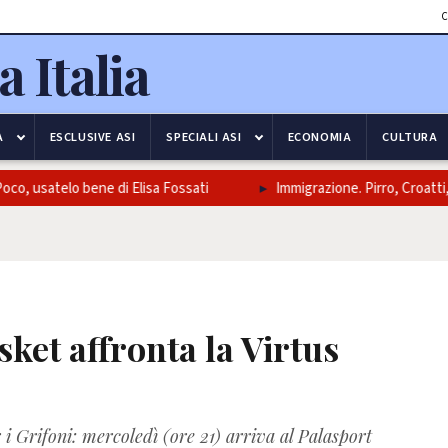
C
A
ESCLUSIVE ASI
SPECIALI ASI
ECONOMIA
CULTURA
satelo bene di Elisa Fossati
Immigrazione. Pirro, Croatti, Carm
ket affronta la Virtus
 i Grifoni: mercoledì (ore 21) arriva al Palasport