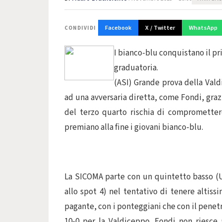
Facebook
X / Twitter
WhatsApp
CONDIVIDI
I bianco-blu conquistano il p
graduatoria.
(ASI) Grande prova della Val
ad una avversaria diretta, come Fondi, grazi
del terzo quarto rischia di compromettere
premiano alla fine i giovani bianco-blu.
La SICOMA parte con un quintetto basso (Ur
allo spot 4) nel tentativo di tenere altiss
pagante, con i ponteggiani che con il penetr
10-0 per la Valdiceppo. Fondi non riesce 