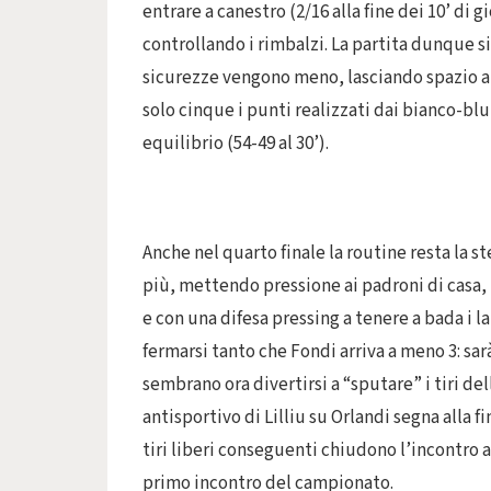
entrare a canestro (2/16 alla fine dei 10’ di 
controllando i rimbalzi. La partita dunque s
sicurezze vengono meno, lasciando spazio a g
solo cinque i punti realizzati dai bianco-blu
equilibrio (54-49 al 30’).
Anche nel quarto finale la routine resta la s
più, mettendo pressione ai padroni di casa, i
e con una difesa pressing a tenere a bada i l
fermarsi tanto che Fondi arriva a meno 3: sarà
sembrano ora divertirsi a “sputare” i tiri de
antisportivo di Lilliu su Orlandi segna alla f
tiri liberi conseguenti chiudono l’incontro a
primo incontro del campionato.