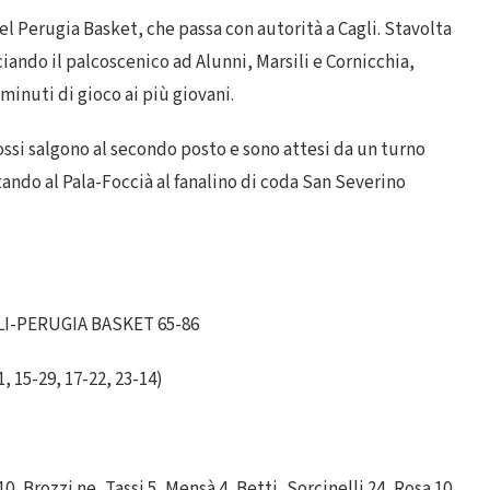
del Perugia Basket, che passa con autorità a Cagli. Stavolta
ciando il palcoscenico ad Alunni, Marsili e Cornicchia,
minuti di gioco ai più giovani.
rossi salgono al secondo posto e sono attesi da un turno
tando al Pala-Foccià al fanalino di coda San Severino
LI-PERUGIA BASKET 65-86
1, 15-29, 17-22, 23-14)
10, Brozzi ne, Tassi 5, Mensà 4, Betti, Sorcinelli 24, Rosa 10,