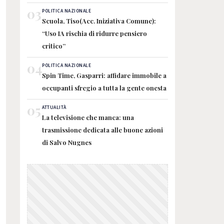
03
POLITICA NAZIONALE
Scuola, Tiso(Acc. Iniziativa Comune):
“Uso IA rischia di ridurre pensiero
critico”
04
POLITICA NAZIONALE
Spin Time, Gasparri: affidare immobile a
occupanti sfregio a tutta la gente onesta
05
ATTUALITÀ
La televisione che manca: una
trasmissione dedicata alle buone azioni
di Salvo Nugnes