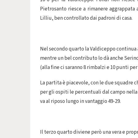
Pietrosanto riesce a rimanere aggrappata al
Lilliu, ben controllato dai padroni di casa.
Nel secondo quarto la Valdiceppo continua a
mentre un bel contributo lo dà anche Serino
(alla fine ci saranno 8 rimbalzi e 10 punti pe
La partita è piacevole, con le due squadre c
per gli ospiti le percentuali dal campo nell
va al riposo lungo in vantaggio 49-29.
Il terzo quarto diviene però una vera e propr