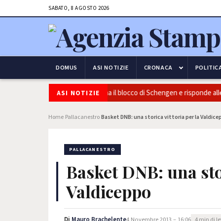
SABATO, 8 AGOSTO 2026
DOMUS
ASI NOTIZIE
CRONACA
POLITIC
 e frontiere: l’Italia conferma il blocco di Schengen e risponde alle press
ASI NOTIZIE
Home
Pallacanestro
Basket DNB: una storica vittoria per la Valdic
›
›
PALLACANESTRO
Basket DNB: una stor
Valdiceppo
Di
Mauro Brachelente
4 Novembre 2013 – 16:06
4 min di l