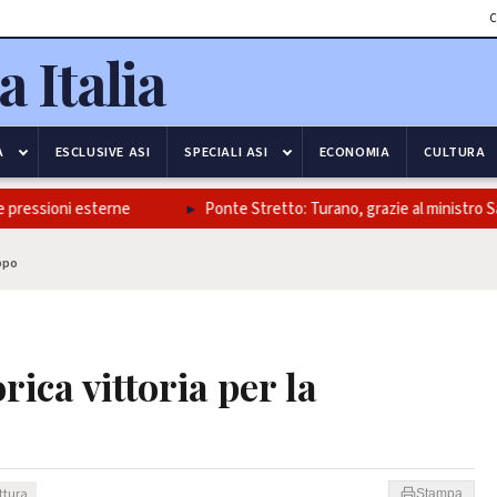
C
A
ESCLUSIVE ASI
SPECIALI ASI
ECONOMIA
CULTURA
ioni esterne
Ponte Stretto: Turano, grazie al ministro Salvini e a
eppo
ica vittoria per la
ettura
Stampa