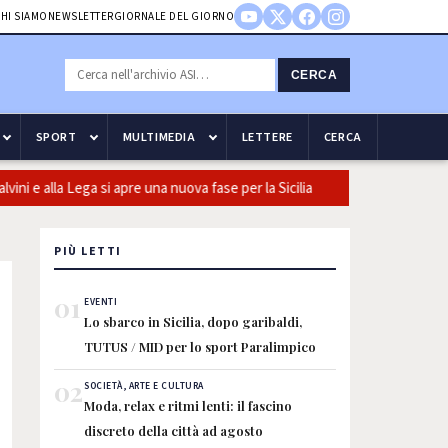
HI SIAMO
NEWSLETTER
GIORNALE DEL GIORNO
CERCA
SPORT
MULTIMEDIA
LETTERE
CERCA
lla Lega si apre una nuova fase per la Sicilia
Olio, Confeuro-Asu:
PIÙ LETTI
01
EVENTI
Lo sbarco in Sicilia, dopo garibaldi,
TUTUS / MID per lo sport Paralimpico
02
SOCIETÀ, ARTE E CULTURA
Moda, relax e ritmi lenti: il fascino
discreto della città ad agosto