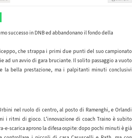
rimo successo in DNB ed abbandonano il fondo della
diceppo, che strappa i primi due punti del suo campionato
e ad un avvio di gara bruciante. Il solito passaggio a vuoto
 la bella prestazione, ma i palpitanti minuti conclusivi
bini nel ruolo di centro, al posto di Ramenghi, e Orlandi
imi i ritmi di gioco. L’innovazione di coach Traino è subito
a-e-scarica aprono la difesa ospite: dopo pochi minuti è già
a controllare i piccoli di casa Casuscelli e Rath, ma con