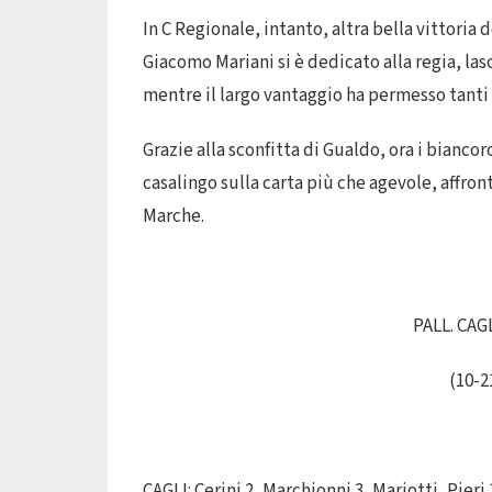
In C Regionale, intanto, altra bella vittoria 
Giacomo Mariani si è dedicato alla regia, las
mentre il largo vantaggio ha permesso tanti 
Grazie alla sconfitta di Gualdo, ora i bianco
casalingo sulla carta più che agevole, affron
Marche.
PALL. CAG
(10-2
CAGLI: Cerini 2, Marchionni 3, Mariotti, Pieri 