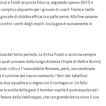
gioco) e Fondi acquista fiducia, segnando spesso (9/17) e
i complica alquanto per i giovani di coach Traino e tante
iocate di dubbia efficacia e palle perse. Alla fine saranno
 contro i venti degli ospiti: ora la gara è nuovamente in
tessa del terzo periodo. La Virtus Fondi si avvicina sempre
 quali provano dalla lunga distanza (triple di Rath e Burini)
aziali. Lilliu e l’inossidabile Romano, però, non sembrano
 il culmine del riavvicinamento. I ferri dei tabelloni
lle due squadre e si segna con il contagocce. Un fallo
ine la svolta della gara: il bomber ospite è pure espulso ed i
 favore della Valdiceppo, che con grande fatica vince il suo