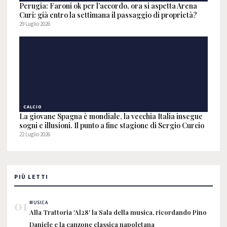
Perugia: Faroni ok per l’accordo, ora si aspetta Arena
Curi: già entro la settimana il passaggio di proprietà?
29 Luglio 2026
CALCIO
La giovane Spagna è mondiale, la vecchia Italia insegue
sogni e illusioni. Il punto a fine stagione di Sergio Curcio
22 Luglio 2026
PIÙ LETTI
01
MUSICA
Alla Trattoria 'Al28' la Sala della musica, ricordando Pino
Daniele e la canzone classica napoletana