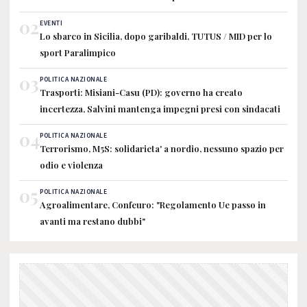
02
EVENTI
Lo sbarco in Sicilia, dopo garibaldi, TUTUS / MID per lo
sport Paralimpico
03
POLITICA NAZIONALE
Trasporti: Misiani-Casu (PD): governo ha creato
incertezza, Salvini mantenga impegni presi con sindacati
04
POLITICA NAZIONALE
Terrorismo, M5S: solidarieta' a nordio, nessuno spazio per
odio e violenza
05
POLITICA NAZIONALE
Agroalimentare, Confeuro: "Regolamento Ue passo in
avanti ma restano dubbi"