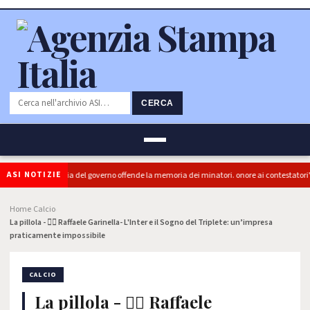
CERCA
ASI NOTIZIE
 (PRC): "L'Ipocrisia del governo offende la memoria dei minatori. onore ai contestatori"
Home
Calcio
›
›
La pillola - ✍🏻 Raffaele Garinella- L'Inter e il Sogno del Triplete: un’impresa
praticamente impossibile
CALCIO
La pillola - ✍🏻 Raffaele