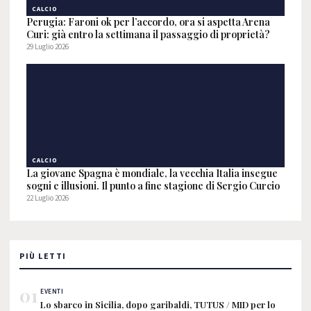
CALCIO
Perugia: Faroni ok per l’accordo, ora si aspetta Arena
Curi: già entro la settimana il passaggio di proprietà?
29 Luglio 2026
CALCIO
La giovane Spagna è mondiale, la vecchia Italia insegue
sogni e illusioni. Il punto a fine stagione di Sergio Curcio
22 Luglio 2026
PIÙ LETTI
01
EVENTI
Lo sbarco in Sicilia, dopo garibaldi, TUTUS / MID per lo