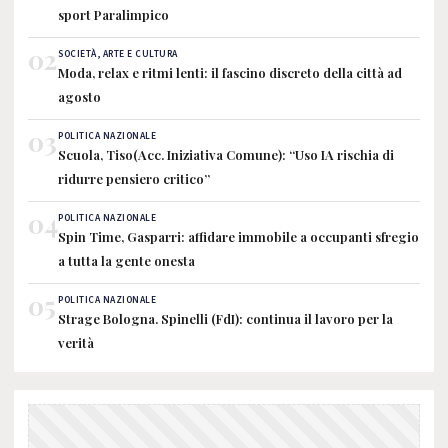
sport Paralimpico
02
SOCIETÀ, ARTE E CULTURA
Moda, relax e ritmi lenti: il fascino discreto della città ad
agosto
03
POLITICA NAZIONALE
Scuola, Tiso(Acc. Iniziativa Comune): “Uso IA rischia di
ridurre pensiero critico”
04
POLITICA NAZIONALE
Spin Time, Gasparri: affidare immobile a occupanti sfregio
a tutta la gente onesta
05
POLITICA NAZIONALE
Strage Bologna. Spinelli (FdI): continua il lavoro per la
verità