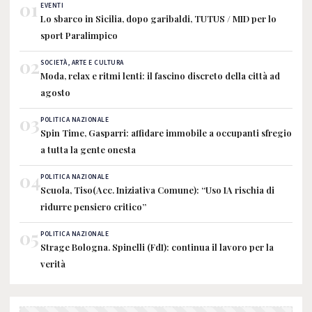
01
EVENTI
Lo sbarco in Sicilia, dopo garibaldi, TUTUS / MID per lo
sport Paralimpico
02
SOCIETÀ, ARTE E CULTURA
Moda, relax e ritmi lenti: il fascino discreto della città ad
agosto
03
POLITICA NAZIONALE
Spin Time, Gasparri: affidare immobile a occupanti sfregio
a tutta la gente onesta
04
POLITICA NAZIONALE
Scuola, Tiso(Acc. Iniziativa Comune): “Uso IA rischia di
ridurre pensiero critico”
05
POLITICA NAZIONALE
Strage Bologna. Spinelli (FdI): continua il lavoro per la
verità