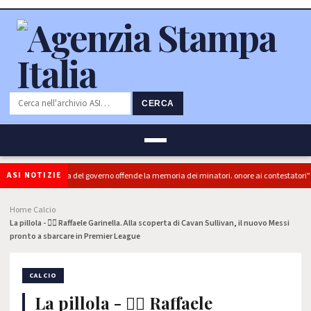
CERCA
ASI NOTIZIE
(PRC): "L'Ipocrisia del governo offende la memoria dei minatori. onore ai contestatori"
Home
Calcio
›
›
La pillola - ✍🏻 Raffaele Garinella. Alla scoperta di Cavan Sullivan, il nuovo Messi
pronto a sbarcare in Premier League
CALCIO
La pillola - ✍🏻 Raffaele