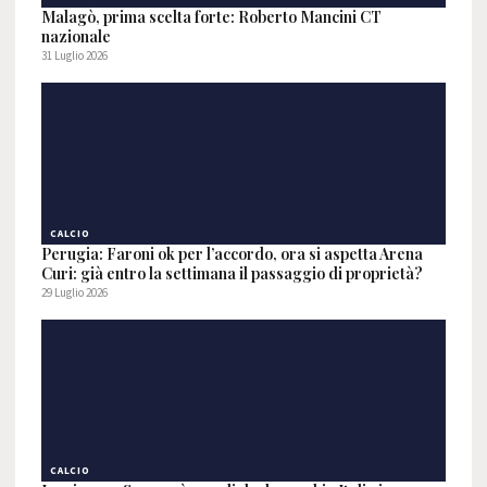
Malagò, prima scelta forte: Roberto Mancini CT
nazionale
31 Luglio 2026
CALCIO
Perugia: Faroni ok per l’accordo, ora si aspetta Arena
Curi: già entro la settimana il passaggio di proprietà?
29 Luglio 2026
CALCIO