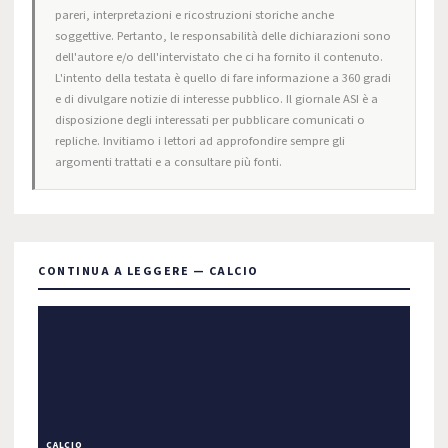
pareri, interpretazioni e ricostruzioni storiche anche
soggettive. Pertanto, le responsabilità delle dichiarazioni sono
dell'autore e/o dell'intervistato che ci ha fornito il contenuto.
L'intento della testata è quello di fare informazione a 360 gradi
e di divulgare notizie di interesse pubblico. Il giornale ASI è a
disposizione degli interessati per pubblicare comunicati o
repliche. Invitiamo i lettori ad approfondire sempre gli
argomenti trattati e a consultare più fonti.
CONTINUA A LEGGERE — CALCIO
CALCIO