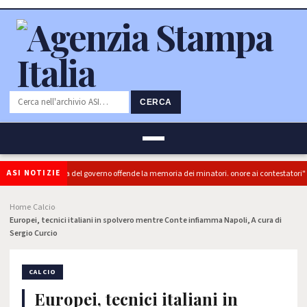
CERCA
ASI NOTIZIE
 (PRC): "L'Ipocrisia del governo offende la memoria dei minatori. onore ai contestatori"
Home
Calcio
›
›
Europei, tecnici italiani in spolvero mentre Conte infiamma Napoli, A cura di
Sergio Curcio
CALCIO
Europei, tecnici italiani in