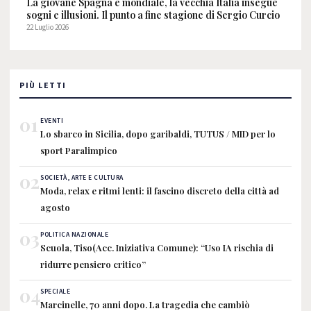
La giovane Spagna è mondiale, la vecchia Italia insegue
sogni e illusioni. Il punto a fine stagione di Sergio Curcio
22 Luglio 2026
PIÙ LETTI
01
EVENTI
Lo sbarco in Sicilia, dopo garibaldi, TUTUS / MID per lo
sport Paralimpico
02
SOCIETÀ, ARTE E CULTURA
Moda, relax e ritmi lenti: il fascino discreto della città ad
agosto
03
POLITICA NAZIONALE
Scuola, Tiso(Acc. Iniziativa Comune): “Uso IA rischia di
ridurre pensiero critico”
04
SPECIALE
Marcinelle, 70 anni dopo. La tragedia che cambiò