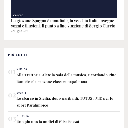
CALCIO
La giovane Spagna è mondiale, la vecchia Italia insegue
sogni e illusioni. Il punto a fine stagione di Sergio Curcio
22 Luglio 2026
PIÙ LETTI
01
MUSICA
Alla Trattoria 'Al28' la Sala della musica, ricordando Pino
Daniele e la canzone classica napoletana
02
EVENTI
Lo sbarco in Sicilia, dopo garibaldi, TUTUS / MID per lo
sport Paralimpico
03
CULTURA
Uno più uno fa undici di Elisa Fossati