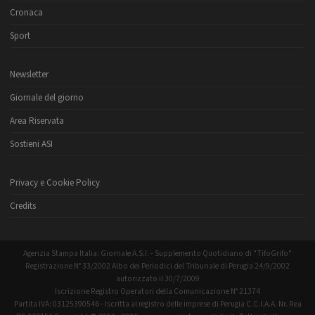
Cronaca
Sport
Newsletter
Giornale del giorno
Area Riservata
Sostieni ASI
Privacy e Cookie Policy
Credits
Agenzia Stampa Italia: Giornale A.S.I. - Supplemento Quotidiano di "TifoGrifo"
Registrazione N° 33/2002 Albo dei Periodici del Tribunale di Perugia 24/9/2002
autorizzato il 30/7/2009
Iscrizione Registro Operatori della Comunicazione N° 21374
Partita IVA: 03125390546 - Iscritta al registro delle imprese di Perugia C.C.I.A.A. Nr. Rea