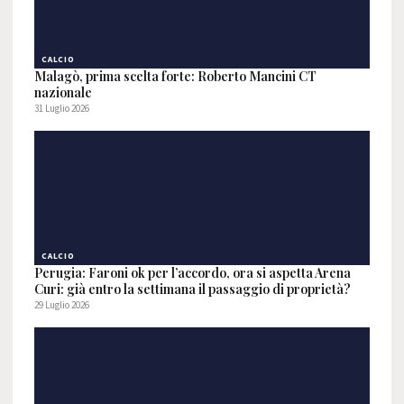
CALCIO
Malagò, prima scelta forte: Roberto Mancini CT
nazionale
31 Luglio 2026
CALCIO
Perugia: Faroni ok per l’accordo, ora si aspetta Arena
Curi: già entro la settimana il passaggio di proprietà?
29 Luglio 2026