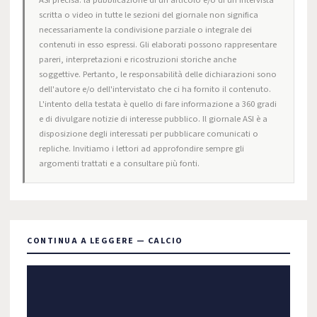
ASI precisa: la pubblicazione di un articolo e/o di un'intervista
scritta o video in tutte le sezioni del giornale non significa
necessariamente la condivisione parziale o integrale dei
contenuti in esso espressi. Gli elaborati possono rappresentare
pareri, interpretazioni e ricostruzioni storiche anche
soggettive. Pertanto, le responsabilità delle dichiarazioni sono
dell'autore e/o dell'intervistato che ci ha fornito il contenuto.
L'intento della testata è quello di fare informazione a 360 gradi
e di divulgare notizie di interesse pubblico. Il giornale ASI è a
disposizione degli interessati per pubblicare comunicati o
repliche. Invitiamo i lettori ad approfondire sempre gli
argomenti trattati e a consultare più fonti.
CONTINUA A LEGGERE — CALCIO