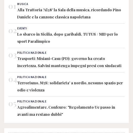
01
MUSICA
Alla Trattoria 'Al28' la Sala della musica, ricordando Pino
Daniele e la canzone classica napoletana
02
EVENTI
Lo sbarco in Sicilia, dopo garibaldi, TUTUS / MID per lo
sport Paralimpico
03
POLITICA NAZIONALE
Trasporti: Misiani-Casu (PD): governo ha creato
incertezza, Salvini mantenga impegni presi con sindacati
04
POLITICA NAZIONALE
Terrorismo, M5S: solidarieta' a nordio, nessuno spazio per
odio e violenza
05
POLITICA NAZIONALE
Agroalimentare, Confeuro: "Regolamento Ue passo in
avanti ma restano dubbi"