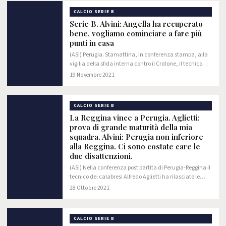
CALCIO SERIE B
Serie B. Alvini: Angella ha recuperato
bene, vogliamo cominciare a fare più
punti in casa
(ASI) Perugia. Stamattina, in conferenza stampa, alla
vigilia della sfida interna contro il Crotone, il tecnico
Massimiliano Alvini ha spiegato: "Abbiamo lavorato
19 Novembre 2021
tanto dal punto di vista tecnico.…
CALCIO SERIE B
La Reggina vince a Perugia. Aglietti:
prova di grande maturità della mia
squadra. Alvini: Perugia non inferiore
alla Reggina. Ci sono costate care le
due disattenzioni.
(ASI) Nella conferenza post partita di Perugia-Reggina il
tecnico dei calabresi Alfredo Aglietti ha rilasciato le
seguenti dichiarazioni: " La classifica non la guardo.
28 Ottobre 2021
Non è un campionato che si…
CALCIO SERIE B