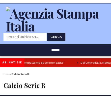
CERCA
ASI NOTIZIE
ali è buon primo passo ma da solo non basta”
Ddl ColtivaItalia. Mattia (FdI): 
Home
Calcio Serie B
›
Calcio Serie B