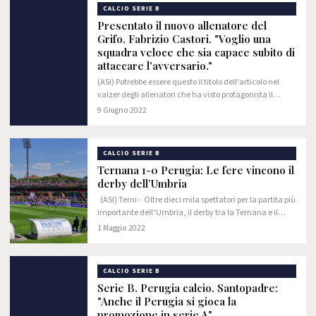
CALCIO SERIE B
Presentato il nuovo allenatore del
Grifo, Fabrizio Castori. "Voglio una
squadra veloce che sia capace subito di
attaccare l'avversario."
(ASI) Potrebbe essere questo il titolo dell'articolo nel
valzer degli allenatori che ha visto protagonista il
Perugia Calcio. Con una nota sul suo sito ufficiale, la
9 Giugno 2022
Società comunica di aver risolto…
CALCIO SERIE B
Ternana 1-0 Perugia: Le fere vincono il
derby dell’Umbria
(ASI) Terni - Oltre dieci mila spettatori per la partita più
importante dell’Umbria, il derby tra la Ternana e il
Perugia, nella cornice straordinaria dello stadio libero
1 Maggio 2022
Liberati.
CALCIO SERIE B
Serie B. Perugia calcio. Santopadre:
"Anche il Perugia si gioca la
promozione in serie A"