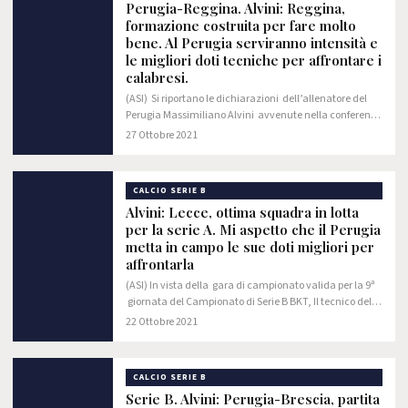
Perugia-Reggina. Alvini: Reggina,
formazione costruita per fare molto
bene. Al Perugia serviranno intensità e
le migliori doti tecniche per affrontare i
calabresi.
(ASI) Si riportano le dichiarazioni dell’allenatore del
Perugia Massimiliano Alvini avvenute nella conferenza
stampa pre gara fra le due forti compagini della Serie
27 Ottobre 2021
B. "Alla fine della partita…
CALCIO SERIE B
Alvini: Lecce, ottima squadra in lotta
per la serie A. Mi aspetto che il Perugia
metta in campo le sue doti migliori per
affrontarla
(ASI) In vista della gara di campionato valida per la 9ª
giornata del Campionato di Serie B BKT, Il tecnico del
Grifo Massimiliano Alvini nella conferenza stampa pre-
22 Ottobre 2021
partita : " È stata una…
CALCIO SERIE B
Serie B. Alvini: Perugia-Brescia, partita