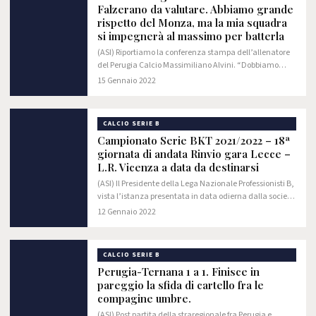
Falzerano da valutare. Abbiamo grande
rispetto del Monza, ma la mia squadra
si impegnerà al massimo per batterla
(ASI) Riportiamo la conferenza stampa dell’allenatore
del Perugia Calcio Massimiliano Alvini. “Dobbiamo
valutare le condizioni di Matos e ,Falzerano,
15 Gennaio 2022
CALCIO SERIE B
Campionato Serie BKT 2021/2022 – 18ª
giornata di andata Rinvio gara Lecce –
L.R. Vicenza a data da destinarsi
(ASI) Il Presidente della Lega Nazionale Professionisti B,
vista l’istanza presentata in data odierna dalla società
L.R. Vicenza; preso atto dell’allegata comunicazione
12 Gennaio 2022
emessa dall’Azienda ULSS n. 8…
CALCIO SERIE B
Perugia-Ternana 1 a 1. Finisce in
pareggio la sfida di cartello fra le
compagine umbre.
(ASI) Post partita della straregionale fra Perugia e