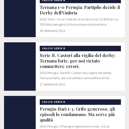
CALCIO SERIE B
Ternana 1-0 Perugia: Partipilo decide il
Derby dell’Umbria
(ASI) Terni – In un Liberati stracolmo con 11.828 (di cui
510 tifosi perugini) la formazione rossoverde si
aggiudica il Derby dell’Umbria con un gol al 46’ di
18 Settembre 2022
Anthony Partipilo.
CALCIO SERIE B
Serie B. Castori alla vigilia del derby:
Ternana forte, per noi vietato
commettere errori.
(ASI) Perugia. Serie B. Castori alla vigilia del derby:
Ternana forte, per noi vietato commettere errori.
17 Settembre 2022
CALCIO SERIE B
Perugia-Bari 1-3. Grifo generoso, gli
episodi lo condannano. Ma serve più
qualità
(ASI) Perugia. Il Perugia è generoso e crea, ma la