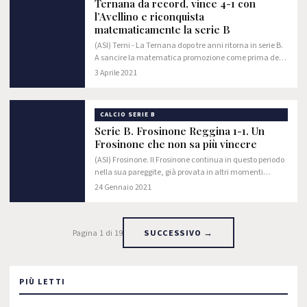
Ternana da record, vince 4-1 con
l’Avellino e riconquista
matematicamente la serie B
(ASI) Terni - La Ternana dopo tre anni ritorna in serie B.
A sancire la matematica promozione come prima della
classe è la partita casalinga contro l’avellino che si è
3 Aprile 2021
conclusa con un sontuoso 4-1.
CALCIO SERIE B
Serie B. Frosinone Reggina 1-1. Un
Frosinone che non sa più vincere
(ASI) Frosinone. Il Frosinone continua in questo periodo
nella sua pareggite, già provata in altri momenti
recenti. La squadra di Nesta sembra non avere quel
24 Gennaio 2021
mordente che l’ha distinta in questi…
Pagina 1 di 19
SUCCESSIVO →
PIÙ LETTI