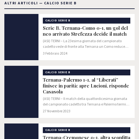
ALTRI ARTICOLI — CALCIO SERIE B
CALCIO SERIE B
Serie B. Ternana-Como 0-1, un gol del
neo arrivato Strefezza decide il match
(ASI) TERNI – La 23esima giornata del campionato
cadetto vede di fronte alla Ternana un Como reduce
dallo stop contro l’Ascoli ma reduce da un mercato
3 Febbraio 2024
invernale da protagonista. Il match del…
CALCIO SERIE B
Ternana-Palermo 1-1, al “Liberati”
finisce in parità: apre Lucioni, risponde
Casasola
(ASI) TERNI – Il match della quattordicesima giornata
del campionato cadetto tra Ternana e Palermo termina
in parità (1-1). Al vantaggio iniziale rosanero arrivato
27 Novembre 2023
alla mezz’ora del primo tempo…
CALCIO SERIE B
Ternana-Cremonese 0-1, altra sconfitta