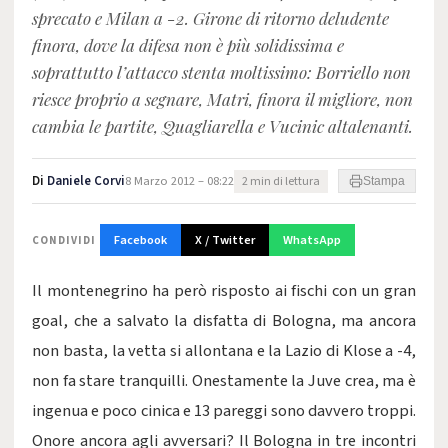
sprecato e Milan a -2. Girone di ritorno deludente
finora, dove la difesa non è più solidissima e
soprattutto l’attacco stenta moltissimo: Borriello non
riesce proprio a segnare, Matri, finora il migliore, non
cambia le partite, Quagliarella e Vucinic altalenanti.
Di
Daniele Corvi
8 Marzo 2012 – 08:22
2 min di lettura
Stampa
Facebook
X / Twitter
WhatsApp
CONDIVIDI
Il montenegrino ha però risposto ai fischi con un gran
goal, che a salvato la disfatta di Bologna, ma ancora
non basta, la vetta si allontana e la Lazio di Klose a -4,
non fa stare tranquilli. Onestamente la Juve crea, ma è
ingenua e poco cinica e 13 pareggi sono davvero troppi.
Onore ancora agli avversari? Il Bologna in tre incontri