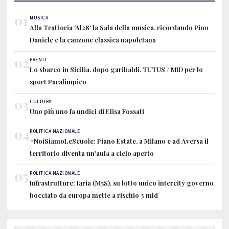
01
MUSICA
Alla Trattoria 'Al28' la Sala della musica, ricordando Pino
Daniele e la canzone classica napoletana
02
EVENTI
Lo sbarco in Sicilia, dopo garibaldi, TUTUS / MID per lo
sport Paralimpico
03
CULTURA
Uno più uno fa undici di Elisa Fossati
04
POLITICA NAZIONALE
#NoiSiamoLeScuole: Piano Estate, a Milano e ad Aversa il
territorio diventa un'aula a cielo aperto
05
POLITICA NAZIONALE
Infrastrutture: Iaria (M5S), su lotto unico intercity governo
bocciato da europa mette a rischio 3 mld