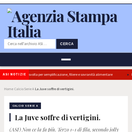
CERCA
ASI NOTIZIE
tti, ok Camera e’ svolta per semplificazione, filiere e sovranità alimentare
Il 
Home
Calcio Serie A
La Juve soffre di vertigini.
›
›
CALCIO SERIE A
La Juve soffre di vertigini.
(ASI) Non ce la fa più. Terzo 1-1 di fila, secondo jolly