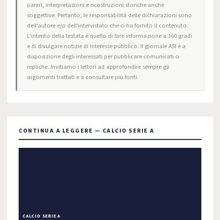
pareri, interpretazioni e ricostruzioni storiche anche
soggettive. Pertanto, le responsabilità delle dichiarazioni sono
dell'autore e/o dell'intervistato che ci ha fornito il contenuto.
L'intento della testata è quello di fare informazione a 360 gradi
e di divulgare notizie di interesse pubblico. Il giornale ASI è a
disposizione degli interessati per pubblicare comunicati o
repliche. Invitiamo i lettori ad approfondire sempre gli
argomenti trattati e a consultare più fonti.
CONTINUA A LEGGERE — CALCIO SERIE A
CALCIO SERIE A