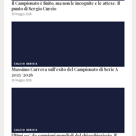
Il Campionato è finito, ma non le incognite e le attese. Il
punto di Sergio Curcio
30 Maggio 2026
CALCIO SERIE A
Massimo Carrera sull'esito del Campionato di Serie A
2025 /2026
26 Maggio 2026
CALCIO SERIE A
Ultimi 90' da campioni mondiali del chiacchiericcio. Il