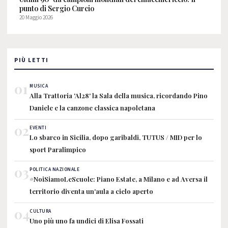
punto di Sergio Curcio
20 Maggio 2026
PIÙ LETTI
01
MUSICA
Alla Trattoria 'Al28' la Sala della musica, ricordando Pino
Daniele e la canzone classica napoletana
02
EVENTI
Lo sbarco in Sicilia, dopo garibaldi, TUTUS / MID per lo
sport Paralimpico
03
POLITICA NAZIONALE
#NoiSiamoLeScuole: Piano Estate, a Milano e ad Aversa il
territorio diventa un'aula a cielo aperto
04
CULTURA
Uno più uno fa undici di Elisa Fossati