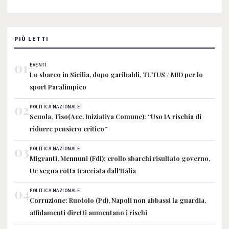
PIÙ LETTI
01
EVENTI
Lo sbarco in Sicilia, dopo garibaldi, TUTUS / MID per lo
sport Paralimpico
02
POLITICA NAZIONALE
Scuola, Tiso(Acc. Iniziativa Comune): “Uso IA rischia di
ridurre pensiero critico”
03
POLITICA NAZIONALE
Migranti, Mennuni (FdI): crollo sbarchi risultato governo,
Ue segua rotta tracciata dall'Italia
04
POLITICA NAZIONALE
Corruzione: Ruotolo (Pd), Napoli non abbassi la guardia,
affidamenti diretti aumentano i rischi