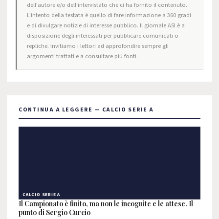
dell'autore e/o dell'intervistato che ci ha fornito il contenuto.
L'intento della testata è quello di fare informazione a 360 gradi
e di divulgare notizie di interesse pubblico. Il giornale ASI è a
disposizione degli interessati per pubblicare comunicati o
repliche. Invitiamo i lettori ad approfondire sempre gli
argomenti trattati e a consultare più fonti.
CONTINUA A LEGGERE — CALCIO SERIE A
CALCIO SERIE A
Il Campionato è finito, ma non le incognite e le attese. Il
punto di Sergio Curcio