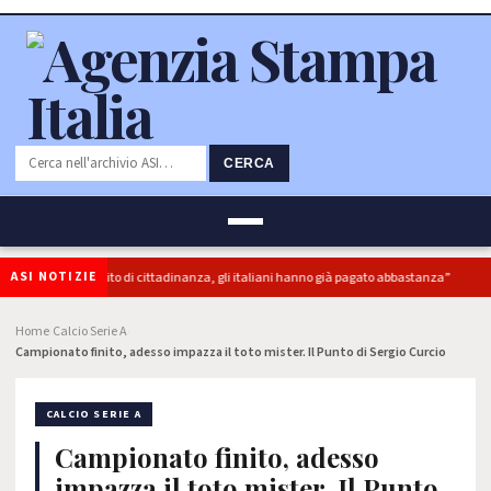
CERCA
ASI NOTIZIE
superbonus e reddito di cittadinanza, gli italiani hanno già pagato abbastanza”
Home
Calcio Serie A
›
›
Campionato finito, adesso impazza il toto mister. Il Punto di Sergio Curcio
CALCIO SERIE A
Campionato finito, adesso
impazza il toto mister. Il Punto