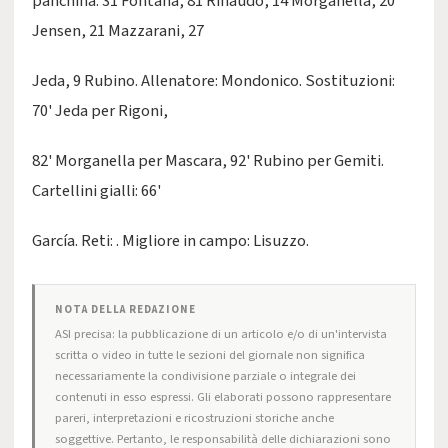
panchina: 31 Fontana, 81 Rinaudo, 14 Morganella, 20
Jensen, 21 Mazzarani, 27
Jeda, 9 Rubino. Allenatore: Mondonico. Sostituzioni:
70' Jeda per Rigoni,
82' Morganella per Mascara, 92' Rubino per Gemiti.
Cartellini gialli: 66'
García. Reti: . Migliore in campo: Lisuzzo.
NOTA DELLA REDAZIONE
ASI precisa: la pubblicazione di un articolo e/o di un'intervista
scritta o video in tutte le sezioni del giornale non significa
necessariamente la condivisione parziale o integrale dei
contenuti in esso espressi. Gli elaborati possono rappresentare
pareri, interpretazioni e ricostruzioni storiche anche
soggettive. Pertanto, le responsabilità delle dichiarazioni sono