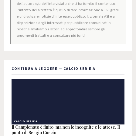
dell'autore e/o dell'intervistato che ci ha fornito il contenuto.
L'intento della testata è quello di fare informazione a 360 gradi
e di divulgare notizie di interesse pubblico. Il giornale ASI è a
disposizione degli interessati per pubblicare comunicati o
repliche. Invitiamo i lettori ad approfondire sempre gli
argomenti trattati e a consultare più fonti.
CONTINUA A LEGGERE — CALCIO SERIE A
CALCIO SERIE A
Il Campionato è finito, ma non le incognite e le attese. Il
punto di Sergio Curcio