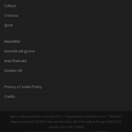
Cultura
Cronaca
Sport
Newsletter
Giornale del giorno
Area Riservata
Sostieni ASI
Privacy e Cookie Policy
Credits
Agenzia Stampa Italia: Giornale A.S.I. - Supplemento Quotidiano di "TifoGrifo"
Registrazione N° 33/2002 Albo dei Periodici del Tribunale di Perugia 24/9/2002
autorizzato il 30/7/2009