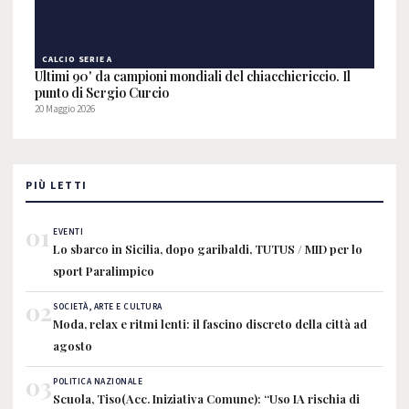
CALCIO SERIE A
Ultimi 90' da campioni mondiali del chiacchiericcio. Il
punto di Sergio Curcio
20 Maggio 2026
PIÙ LETTI
01
EVENTI
Lo sbarco in Sicilia, dopo garibaldi, TUTUS / MID per lo
sport Paralimpico
02
SOCIETÀ, ARTE E CULTURA
Moda, relax e ritmi lenti: il fascino discreto della città ad
agosto
03
POLITICA NAZIONALE
Scuola, Tiso(Acc. Iniziativa Comune): “Uso IA rischia di