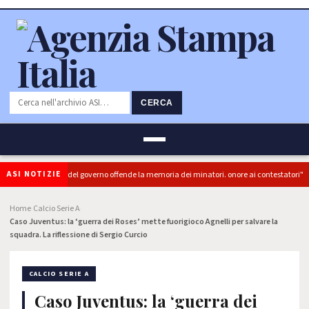
CERCA
ASI NOTIZIE
(PRC): "L'Ipocrisia del governo offende la memoria dei minatori. onore ai contestatori"
Home
Calcio Serie A
›
›
Caso Juventus: la ‘guerra dei Roses’ mette fuorigioco Agnelli per salvare la
squadra. La riflessione di Sergio Curcio
CALCIO SERIE A
Caso Juventus: la ‘guerra dei