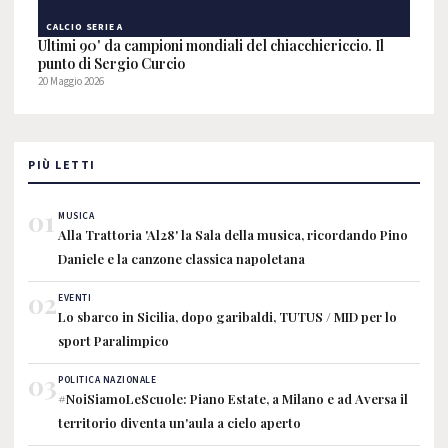
CALCIO SERIE A
Ultimi 90' da campioni mondiali del chiacchiericcio. Il
punto di Sergio Curcio
20 Maggio 2026
PIÙ LETTI
01
MUSICA
Alla Trattoria 'Al28' la Sala della musica, ricordando Pino
Daniele e la canzone classica napoletana
02
EVENTI
Lo sbarco in Sicilia, dopo garibaldi, TUTUS / MID per lo
sport Paralimpico
03
POLITICA NAZIONALE
#NoiSiamoLeScuole: Piano Estate, a Milano e ad Aversa il
territorio diventa un'aula a cielo aperto