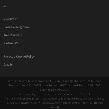
Sport
Newsletter
Giornale del giorno
Area Riservata
Sostieni ASI
Privacy e Cookie Policy
Credits
Agenzia Stampa Italia: Giornale A.S.I. - Supplemento Quotidiano di "TifoGrifo"
Registrazione N° 33/2002 Albo dei Periodici del Tribunale di Perugia 24/9/2002
autorizzato il 30/7/2009
Iscrizione Registro Operatori della Comunicazione N° 21374
Partita IVA: 03125390546 - Iscritta al registro delle imprese di Perugia C.C.I.A.A. Nr. Rea
PG 273151 Copyright © 2002 - 2026 www.agenziastampaitalia.it. Tutti i diritti sono
riservati.