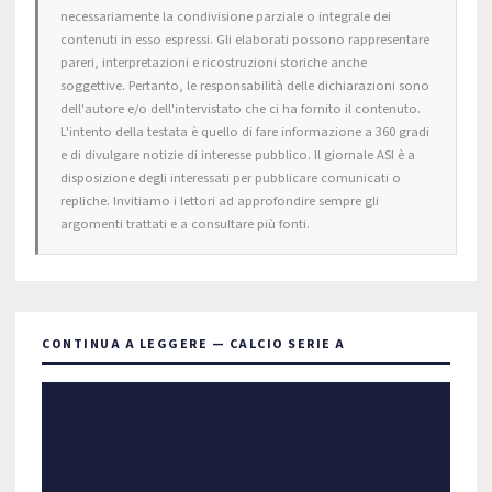
necessariamente la condivisione parziale o integrale dei
contenuti in esso espressi. Gli elaborati possono rappresentare
pareri, interpretazioni e ricostruzioni storiche anche
soggettive. Pertanto, le responsabilità delle dichiarazioni sono
dell'autore e/o dell'intervistato che ci ha fornito il contenuto.
L'intento della testata è quello di fare informazione a 360 gradi
e di divulgare notizie di interesse pubblico. Il giornale ASI è a
disposizione degli interessati per pubblicare comunicati o
repliche. Invitiamo i lettori ad approfondire sempre gli
argomenti trattati e a consultare più fonti.
CONTINUA A LEGGERE — CALCIO SERIE A