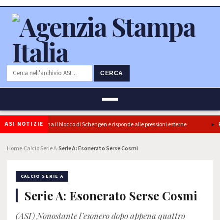
CERCA
ASI NOTIZIE
re: l’Italia conferma il blocco di Schengen e risponde alle pressioni esterne
Pon
Home
Calcio Serie A
Serie A: Esonerato Serse Cosmi
›
›
CALCIO SERIE A
Serie A: Esonerato Serse Cosmi
(ASI) Nonostante l’esonero dopo appena quattro