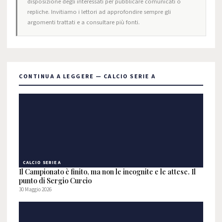
disposizione degli interessati per pubblicare comunicati o
repliche. Invitiamo i lettori ad approfondire sempre gli
argomenti trattati e a consultare più fonti.
CONTINUA A LEGGERE — CALCIO SERIE A
CALCIO SERIE A
Il Campionato è finito, ma non le incognite e le attese. Il
punto di Sergio Curcio
30 Maggio 2026