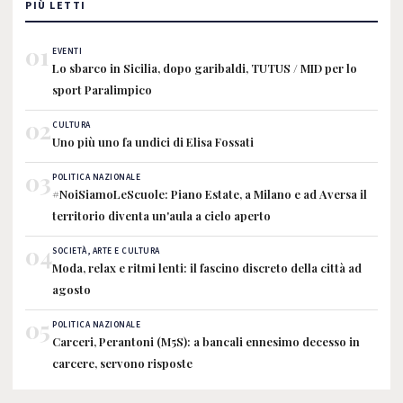
PIÙ LETTI
01
EVENTI
Lo sbarco in Sicilia, dopo garibaldi, TUTUS / MID per lo
sport Paralimpico
02
CULTURA
Uno più uno fa undici di Elisa Fossati
03
POLITICA NAZIONALE
#NoiSiamoLeScuole: Piano Estate, a Milano e ad Aversa il
territorio diventa un'aula a cielo aperto
04
SOCIETÀ, ARTE E CULTURA
Moda, relax e ritmi lenti: il fascino discreto della città ad
agosto
05
POLITICA NAZIONALE
Carceri, Perantoni (M5S): a bancali ennesimo decesso in
carcere, servono risposte