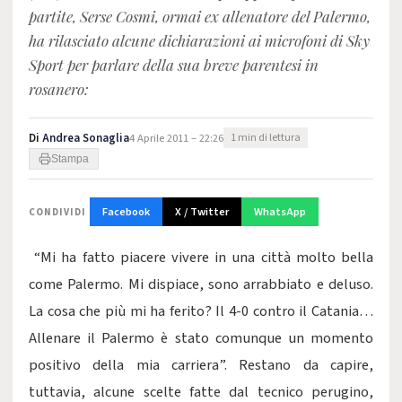
partite, Serse Cosmi, ormai ex allenatore del Palermo,
ha rilasciato alcune dichiarazioni ai microfoni di Sky
Sport per parlare della sua breve parentesi in
rosanero:
Di
Andrea Sonaglia
4 Aprile 2011 – 22:26
1 min di lettura
Stampa
Facebook
X / Twitter
WhatsApp
CONDIVIDI
“Mi ha fatto piacere vivere in una città molto bella
come Palermo. Mi dispiace, sono arrabbiato e deluso.
La cosa che più mi ha ferito? Il 4-0 contro il Catania…
Allenare il Palermo è stato comunque un momento
positivo della mia carriera”. Restano da capire,
tuttavia, alcune scelte fatte dal tecnico perugino,