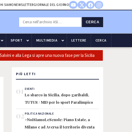
HI SIAMO
NEWSLETTER
GIORNALE DEL GIORNO
CERCA
SPORT
MULTIMEDIA
LETTERE
CERCA
 e alla Lega si apre una nuova fase per la Sicilia
Olio, Confeuro-
PIÙ LETTI
01
EVENTI
Lo sbarco in Sicilia, dopo garibaldi,
TUTUS / MID per lo sport Paralimpico
02
POLITICA NAZIONALE
#NoiSiamoLeScuole: Piano Estate, a
Milano e ad Aversa il territorio diventa