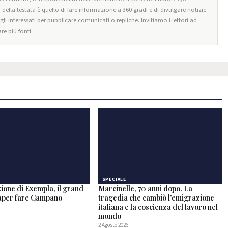
o della testata è quello di fare informazione a 360 gradi e di divulgare notizie
egli interessati per pubblicare comunicati o repliche. Invitiamo i lettori ad
re più fonti.
SPECIALE
ione di Exempla, il grand
Marcinelle, 70 anni dopo. La
saper fare Campano
tragedia che cambiò l’emigrazione
italiana e la coscienza del lavoro nel
mondo
2 Agosto 2026