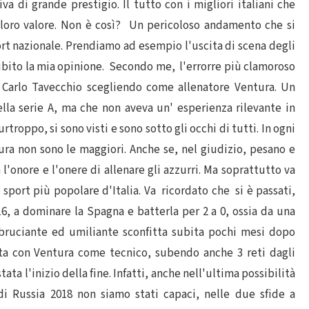
 di grande prestigio. Il tutto con i migliori italiani che
 loro valore. Non è così? Un pericoloso andamento che si
port nazionale. Prendiamo ad esempio l'uscita di scena degli
 subito la mia opinione. Secondo me, l'errorre più clamoroso
o Carlo Tavecchio scegliendo come allenatore Ventura. Un
lla serie A, ma che non aveva un' esperienza rilevante in
rtroppo, si sono visti e sono sotto gli occhi di tutti. In ogni
ura non sono le maggiori. Anche se, nel giudizio, pesano e
l'onore e l'onere di allenare gli azzurri. Ma soprattutto va
o sport più popolare d'Italia. Va ricordato che si è passati,
6, a dominare la Spagna e batterla per 2 a 0, ossia da una
a bruciante ed umiliante sconfitta subita pochi mesi dopo
olta con Ventura come tecnico, subendo anche 3 reti dagli
stata l'inizio della fine. Infatti, anche nell'ultima possibilità
di Russia 2018 non siamo stati capaci, nelle due sfide a