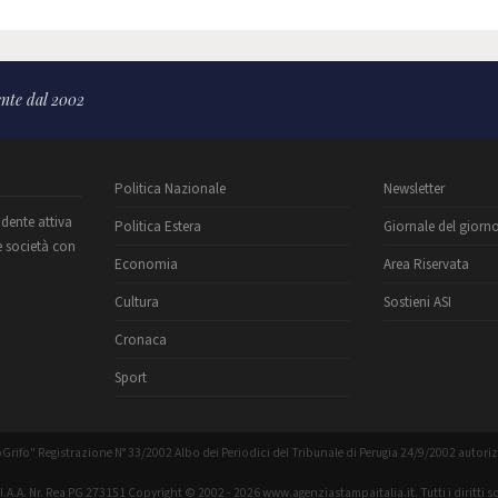
nte dal 2002
Politica Nazionale
Newsletter
ndente attiva
Politica Estera
Giornale del giorn
e società con
Economia
Area Riservata
Cultura
Sostieni ASI
Cronaca
Sport
Grifo" Registrazione N° 33/2002 Albo dei Periodici del Tribunale di Perugia 24/9/2002 autori
C.I.A.A. Nr. Rea PG 273151 Copyright © 2002 - 2026 www.agenziastampaitalia.it. Tutti i diritti so