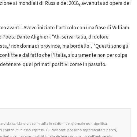
azione ai mondiali di Russia del 2018, avvenuta ad opera dei
 avanti. Avevo iniziato l'articolo con una frase di William
oeta Dante Alighieri: "Ahi serva Italia, di dolore
sta,/ non donna di province, ma bordello". 'Questi sono gli
sconfitte e dal fatto che l'Italia, sicuramente non per colpa
 detenere quei primati positivi come in passato.
ervista scritta o video in tutte le sezioni del giornale non significa
i contenuti in esso espressi. Gli elaborati possono rappresentare pareri,
e. Pertanto, le responsabilità delle dichiarazioni sono dell'autore e/o