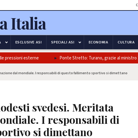
C
A
ESCLUSIVE ASI
SPECIALI ASI
ECONOMIA
CULTURA
ressioni esterne
Ponte Stretto: Turano, grazie al ministro Salvini
inazione dal mondiale. I responsabili di questo fallimento sportivo si dimettano
modesti svedesi. Meritata
ondiale. I responsabili di
portivo si dimettano