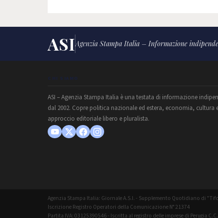
ASI
Agenzia Stampa Italia – Informazione indipende
CHI SIAMO
ASI – Agenzia Stampa Italia è una testata di informazione indipe
dal 2002. Copre politica nazionale ed estera, economia, cultura 
approccio editoriale libero e pluralista.
Agenzia Stampa Italia: Giornale A.S.I. - Supplemento Quotidiano di "Tifo
Iscrizione Registro Operatori della Comunicazione N° 21374
Partita IVA: 03125390546 - Iscritta al registro delle imprese di Perugia C.