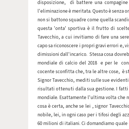
disposizione, di battere una compagine n
l'eliminazione è meritata. Questo è senza 
non si battono squadre come quella scandina
questa 'onta' sportiva è il frutto di scelt
Tavecchio, a cui invitiamo di fare una sere
capo sa riconoscere i propri gravi errori e, v
dimissioni dall'incarico. Stessa cosa dovre
mondiale di calcio del 2018 e per le con
cocente sconfitta che, tra le altre cose, è 
Signor Tavecchio, mediti sulle sue evidenti 
risultati ottenuti dalla sua gestione. I fa
mondiale. Esattamente l'ultima volta che no
cosa è certa, anche se lei , signor Tavecch
nobile, lei, in ogni caso per i tifosi degli az
60 milioni di italiani. Ci domandiamo quale 