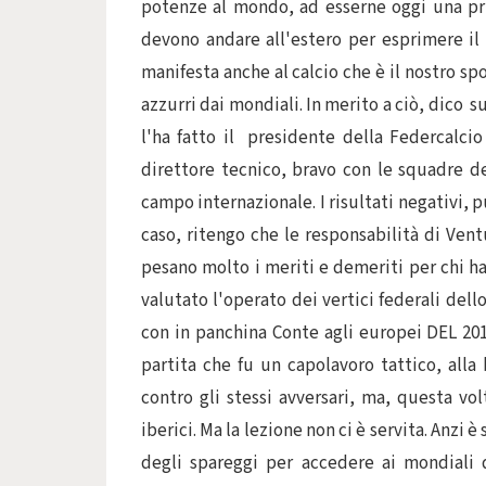
potenze al mondo, ad esserne oggi una priva
devono andare all'estero per esprimere il
manifesta anche al calcio che è il nostro s
azzurri dai mondiali. In merito a ciò, dico
l'ha fatto il presidente della Federcalci
direttore tecnico, bravo con le squadre de
campo internazionale. I risultati negativi, pu
caso, ritengo che le responsabilità di Vent
pesano molto i meriti e demeriti per chi ha 
valutato l'operato dei vertici federali dell
con in panchina Conte agli europei DEL 201
partita che fu un capolavoro tattico, all
contro gli stessi avversari, ma, questa v
iberici. Ma la lezione non ci è servita. Anzi è 
degli spareggi per accedere ai mondiali 