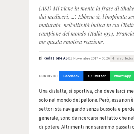
(ASI) Mi viene in mente la frase di Shakes
dai mediocri, ...". Ebbene sì, l'inopinata s
maturata nell'attività ludica in cui l'Ita
campione del mondo (Italia 1934, Franci
me questa emotiva reazione.
Di
Redazione ASI
13 Novembre 2017 – 00:26
4 min di lettu
Facebook
X / Twitter
WhatsApp
CONDIVIDI
Una disfatta, sì sportiva, che deve farci m
solo nel mondo del pallone. Però, essa non è 
settori sta navigando senza bussola e perde
generale, sono da ricercarsi nel fatto che n
di potere. Altrimenti non saremmo passati c