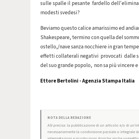
sulle spalle il pesante fardello dell'elimin
modesti svedesi?
Beviamo questo calice amarissimo ed andiamo
Shakespeare, termino con quella del sommo P
ostello,/nave sanza nocchiere in gran tempe
effetti collaterali negativi provocati dalle 
del suo grande popolo, non sa più vincere e
Ettore Bertolini - Agenzia Stampa Italia
NOTA DELLA REDAZIONE
ASI precisa: la pubblicazione di un articolo e/o di un'int
necessariamente la condivisione parziale o integrale de
interpretazioni e ricostruzioni storiche anche soggettiv