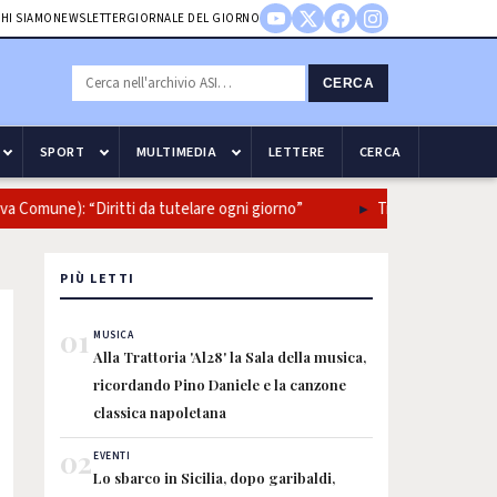
HI SIAMO
NEWSLETTER
GIORNALE DEL GIORNO
CERCA
SPORT
MULTIMEDIA
LETTERE
CERCA
omune): “Diritti da tutelare ogni giorno”
Truffe agli anziani, Nap
PIÙ LETTI
01
MUSICA
Alla Trattoria 'Al28' la Sala della musica,
ricordando Pino Daniele e la canzone
classica napoletana
02
EVENTI
Lo sbarco in Sicilia, dopo garibaldi,