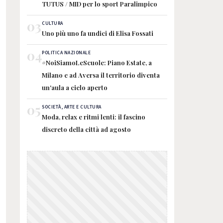
TUTUS / MID per lo sport Paralimpico
03
CULTURA
Uno più uno fa undici di Elisa Fossati
04
POLITICA NAZIONALE
#NoiSiamoLeScuole: Piano Estate, a
Milano e ad Aversa il territorio diventa
un'aula a cielo aperto
05
SOCIETÀ, ARTE E CULTURA
Moda, relax e ritmi lenti: il fascino
discreto della città ad agosto