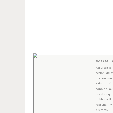
NOTA DELL
ASI precisa: 
sezioni del 
dei contenuti
e ricostruzio
sono dell'aut
testata è que
pubblico. Il 
repliche. Inv
più fonti.