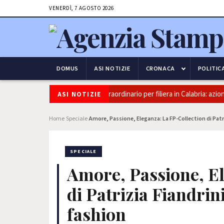
VENERDÌ, 7 AGOSTO 2026
DOMUS
ASI NOTIZIE
CRONACA
POLITIC
Olio, Confeuro-Asu: “Piano straordinario per filiera in Calabria: azioni d
ASI NOTIZIE
Home
Speciale
Amore, Passione, Eleganza: La FP-Collection di Patri
›
›
SPECIALE
Amore, Passione, El
di Patrizia Fiandrin
fashion