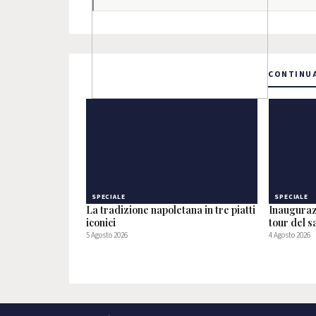
CONTINUA
SPECIALE
SPECIALE
La tradizione napoletana in tre piatti
Inauguraz
iconici
tour del 
5 Agosto 2026
4 Agosto 2026