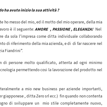
 ha avuto inizio la sua attività ?
e ho messo del mio, ed il motto del mio operare, della mia
 lavoro è il seguente:
AMORE , PASSIONE , ELEGANZA!
Nel
re da sola l’impresa come ditta individuale collaborando
to di riferimento della mia azienda, e di di far nascere nel
ia Fiandrini”.
 di persone molto qualificato, attenta ad ogni minimo
ecnologia permettendo cosi la lavorazione del prodotto nel
ateralmente a mio new business per aziende importanti,
 giapponese , ditta Zero srl ecc.) fin quando non contenta
isogno di sviluppare un mio stile completamente nuovo,