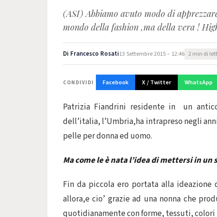
(ASI) Abbiamo avuto modo di apprezzare e
mondo della fashion ,ma della vera ! High
Di
Francesco Rosati
13 Settembre 2015 – 12:46
2 min di let
Facebook
X / Twitter
WhatsApp
CONDIVIDI
Patrizia Fiandrini residente in un antic
dell’italia, l’Umbria,ha intrapreso negli ann
pelle per donna ed uomo.
Ma come le è nata l’idea di mettersi in un
Fin da piccola ero portata alla ideazione 
allora,e cio’ grazie ad una nonna che prod
quotidianamente con forme, tessuti, colori