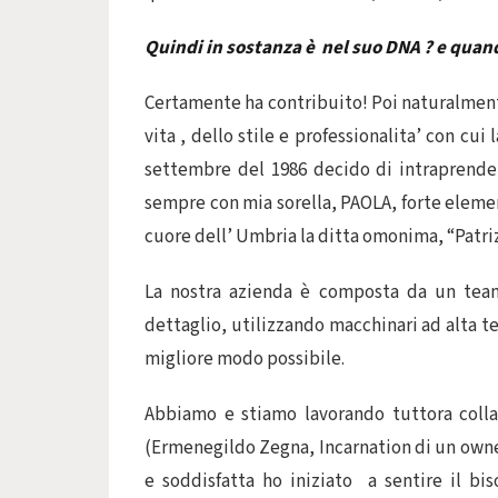
Quindi in sostanza è nel suo DNA ? e quando
Certamente ha contribuito! Poi naturalment
vita , dello stile e professionalita’ con cui
settembre del 1986 decido di intraprende
sempre con mia sorella, PAOLA, forte elemen
cuore dell’ Umbria la ditta omonima, “Patriz
La nostra azienda è composta da un team
dettaglio, utilizzando macchinari ad alta t
migliore modo possibile.
Abbiamo e stiamo lavorando tuttora coll
(Ermenegildo Zegna, Incarnation di un owner
e soddisfatta ho iniziato a sentire il b