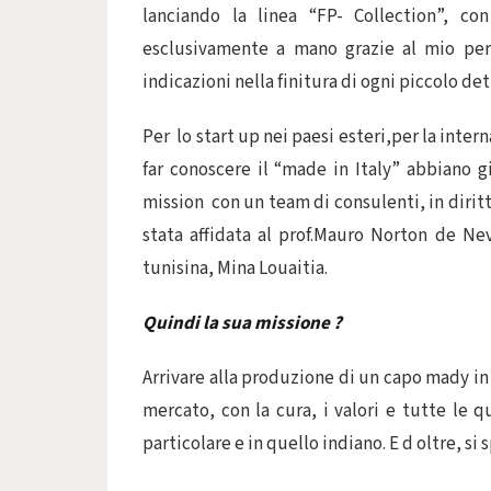
lanciando la linea “FP- Collection”, co
esclusivamente a mano grazie al mio pers
indicazioni nella finitura di ogni piccolo det
Per lo start up nei paesi esteri,per la inter
far conoscere il “made in Italy” abbiano 
mission con un team di consulenti, in dirit
stata affidata al prof.Mauro Norton de Ne
tunisina, Mina Louaitia.
Quindi la sua missione ?
Arrivare alla produzione di un capo mady in
mercato, con la cura, i valori e tutte le q
particolare e in quello indiano. E d oltre, si 