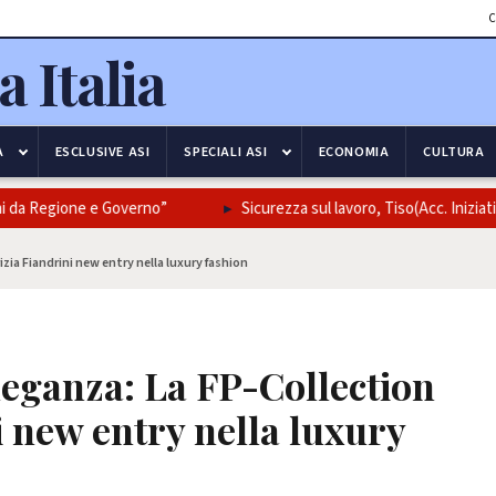
C
A
ESCLUSIVE ASI
SPECIALI ASI
ECONOMIA
CULTURA
a Regione e Governo”
Sicurezza sul lavoro, Tiso(Acc. Iniziativa C
zia Fiandrini new entry nella luxury fashion
eganza: La FP-Collection
i new entry nella luxury