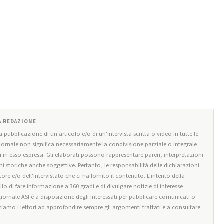
A REDAZIONE
la pubblicazione di un articolo e/o di un'intervista scritta o video in tutte le
giornale non significa necessariamente la condivisione parziale o integrale
 in esso espressi. Gli elaborati possono rappresentare pareri, interpretazioni
ni storiche anche soggettive. Pertanto, le responsabilità delle dichiarazioni
ore e/o dell'intervistato che ci ha fornito il contenuto. L'intento della
llo di fare informazione a 360 gradi e di divulgare notizie di interesse
giornale ASI è a disposizione degli interessati per pubblicare comunicati o
itiamo i lettori ad approfondire sempre gli argomenti trattati e a consultare