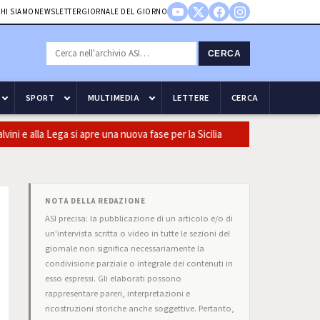
HI SIAMO
NEWSLETTER
GIORNALE DEL GIORNO
CERCA
SPORT
MULTIMEDIA
LETTERE
CERCA
lla Lega si apre una nuova fase per la Sicilia
Olio, Confeuro-Asu:
NOTA DELLA REDAZIONE
ASI precisa: la pubblicazione di un articolo e/o di
un'intervista scritta o video in tutte le sezioni del
giornale non significa necessariamente la
condivisione parziale o integrale dei contenuti in
esso espressi. Gli elaborati possono
rappresentare pareri, interpretazioni e
ricostruzioni storiche anche soggettive. Pertanto,