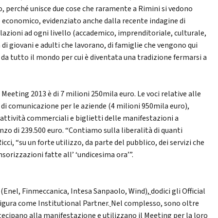
o, perché unisce due cose che raramente a Rimini si vedono
to economico, evidenziato anche dalla recente indagine di
lazioni ad ogni livello (accademico, imprenditoriale, culturale,
 di giovani e adulti che lavorano, di famiglie che vengono qui
da tutto il mondo per cui è diventata una tradizione fermarsi a
 Meeting 2013 è di 7 milioni 250mila euro. Le voci relative alle
i di comunicazione per le aziende (4 milioni 950mila euro),
 attività commerciali e biglietti delle manifestazioni a
o di 239.500 euro. “Contiamo sulla liberalità di quanti
ci, “su un forte utilizzo, da parte del pubblico, dei servizi che
orizzazioni fatte all’ ‘undicesima ora’”.
 (Enel, Finmeccanica, Intesa Sanpaolo, Wind),
dodici gli Official
igura come Institutional Partner.
Nel complesso, sono oltre
artecipano alla manifestazione e utilizzano il Meeting per la loro