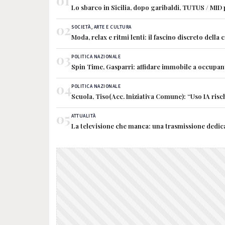
01
Lo sbarco in Sicilia, dopo garibaldi, TUTUS / MID
02
SOCIETÀ, ARTE E CULTURA
Moda, relax e ritmi lenti: il fascino discreto della 
03
POLITICA NAZIONALE
Spin Time, Gasparri: affidare immobile a occupant
04
POLITICA NAZIONALE
Scuola, Tiso(Acc. Iniziativa Comune): “Uso IA risch
05
ATTUALITÀ
La televisione che manca: una trasmissione dedic