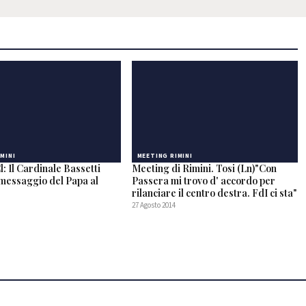
MINI
MEETING RIMINI
: Il Cardinale Bassetti
Meeting di Rimini. Tosi (Ln)"Con
 messaggio del Papa al
Passera mi trovo d' accordo per
rilanciare il centro destra. FdI ci sta"
27 Agosto 2014