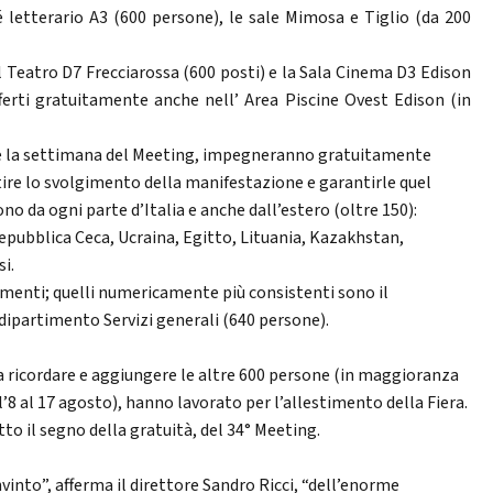
é letterario A3 (600 persone), le sale Mimosa e Tiglio (da 200
il Teatro D7 Frecciarossa (600 posti) e la Sala Cinema D3 Edison
fferti gratuitamente anche nell’ Area Piscine Ovest Edison (in
te la settimana del Meeting, impegneranno gratuitamente
ire lo svolgimento della manifestazione e garantirle quel
no da ogni parte d’Italia e anche dall’estero (oltre 150):
epubblica Ceca, Ucraina, Egitto, Lituania, Kazakhstan,
si.
rtimenti; quelli numericamente più consistenti sono il
 dipartimento Servizi generali (640 persone).
a ricordare e aggiungere le altre 600 persone (in maggioranza
l’8 al 17 agosto), hanno lavorato per l’allestimento della Fiera.
to il segno della gratuità, del 34° Meeting.
into”, afferma il direttore Sandro Ricci, “dell’enorme