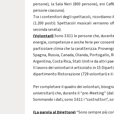
persone), la Sala Neri (800 persone), eni Caff
persone ciascuna).
Tra i contenitori degli spettacoli, ricordiamo 
(1.200 posti). Spettacoli musicali verranno o
seconda serata).
(Volontari)
Sono 3.011 le persone che, duran
energie, competenze e anche ferie
per consent
particolare clima che la caratterizza. Provengo
Spagna, Russia, Canada, Olanda, Portogallo, R
Argentina, Costa Rica, Stati Uniti e da altri pae
Il lavoro dei volontari è articolato in 15 Dipa
dipartimento Ristorazione (729 volontari) e il
Per completare il quadro dei volontari, bisogn
universitari) che, durante il “pre-Meeting” (dal
Sommando i dati, sono 3.611 i “costruttori”, sot
(La parola al Direttore)
“Sono sempre più conv