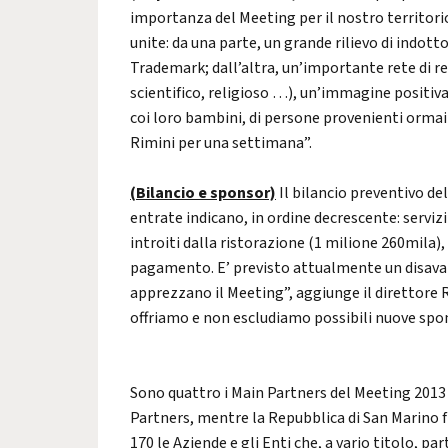
importanza del Meeting per il nostro territori
unite: da una parte, un grande rilievo di indot
Trademark; dall’altra, un’importante rete di re
scientifico, religioso …), un’immagine positiva
coi loro bambini, di persone provenienti ormai 
Rimini per una settimana”.
(Bilancio e sponsor)
Il bilancio preventivo del
entrate indicano, in ordine decrescente: serviz
introiti dalla ristorazione (1 milione 260mila),
pagamento. E’ previsto attualmente un disavanz
apprezzano il Meeting”, aggiunge il direttore Ric
offriamo e non escludiamo possibili nuove spons
Sono quattro i Main Partners del Meeting 2013
Partners, mentre la Repubblica di San Marino f
170 le Aziende e gli Enti che, a vario titolo, p