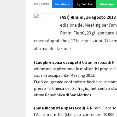
Facebook
X / Twitter
WhatsApp
CONDIVIDI
(ASI) Rimini, 16 agosto 201
edizione del Meeting per l’ami
Rimini Fiera), 23 gli spettaco
cinematografiche), 12 le esposizioni, 17 le m
alla manifestazione.
(Luoghi e spazi occupati)
Gli ampi spazi di Rim
volontari, ospiteranno le molteplici proposte 
coperti occupati dal Meeting 2013.
Fuori dal grande contenitore fieristico verran
presso la Chiesa del Suffragio, nel centro sto
vicina Repubblica di San Marino).
(Sale incontri e spettacoli)
A Rimini Fiera son
l’Auditorium D5 (che può contenere 10.000 p