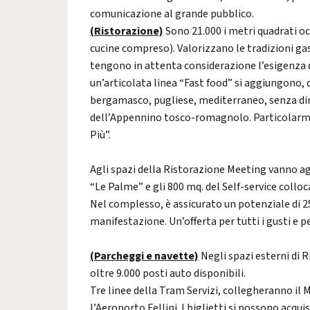
comunicazione al grande pubblico.
(Ristorazione)
Sono 21.000 i metri quadrati oc
cucine compreso).
Valorizzano le tradizioni ga
tengono in attenta considerazione l’esigenza de
un’articolata linea “Fast food” si aggiungono, q
bergamasco, pugliese, mediterraneo, senza di
dell’Appennino tosco-romagnolo. Particolarmen
Più”.
Agli spazi della Ristorazione Meeting vanno aggi
“Le Palme” e gli 800 mq. del Self-service colloc
Nel complesso, è assicurato un potenziale di 25
manifestazione. Un’offerta per tutti i gusti e p
(Parcheggi e navette)
Negli spazi esterni di R
oltre 9.000 posti auto disponibili.
Tre linee della Tram Servizi, collegheranno il 
l’Aeroporto Fellini. I biglietti si possono acqu