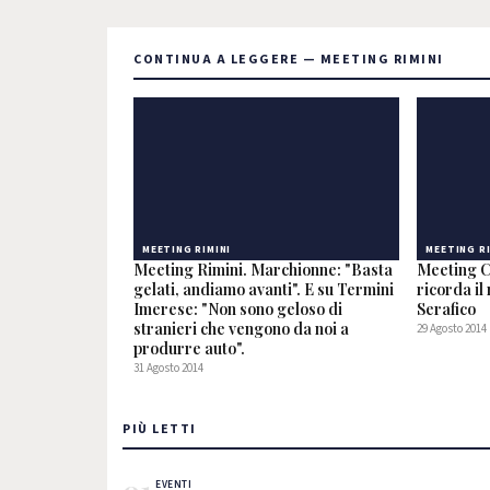
CONTINUA A LEGGERE — MEETING RIMINI
MEETING RIMINI
MEETING RI
Meeting Rimini. Marchionne: "Basta
Meeting Cl
gelati, andiamo avanti". E su Termini
ricorda il
Imerese: "Non sono geloso di
Serafico
stranieri che vengono da noi a
29 Agosto 2014
produrre auto".
31 Agosto 2014
PIÙ LETTI
EVENTI