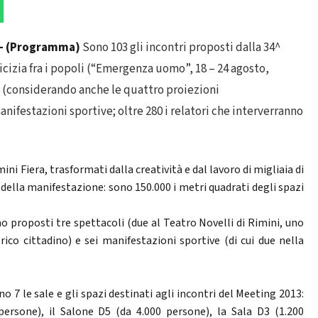
3 - (Programma)
Sono 103 gli incontri proposti dalla 34^
cizia fra i popoli (“Emergenza uomo”, 18 – 24 agosto,
li (considerando anche le quattro proiezioni
anifestazioni sportive; oltre 280 i relatori che interverranno
ini Fiera, trasformati dalla creatività e dal lavoro di migliaia di
della manifestazione: sono 150.000 i metri quadrati degli spazi
no proposti tre spettacoli (due al Teatro Novelli di Rimini, uno
rico cittadino) e sei manifestazioni sportive (di cui due nella
o 7 le sale e gli spazi destinati agli incontri del Meeting 2013:
ersone), il Salone D5 (da 4.000 persone), la Sala D3 (1.200