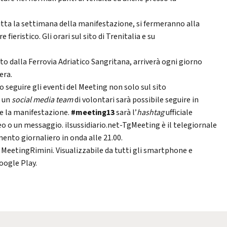
tutta la settimana della manifestazione, si fermeranno alla
 fieristico. Gli orari sul sito di Trenitalia e su
o dalla Ferrovia Adriatico Sangritana, arriverà ogni giorno
era.
 seguire gli eventi del Meeting non solo sul sito
i un
social media team
di volontari sarà possibile seguire in
te la manifestazione.
#meeting13
sarà l’
hashtag
ufficiale
deo o un messaggio. ilsussidiario.net-TgMeeting è il telegiornale
ento giornaliero in onda alle 21.00.
MeetingRimini. Visualizzabile da tutti gli smartphone e
oogle Play.