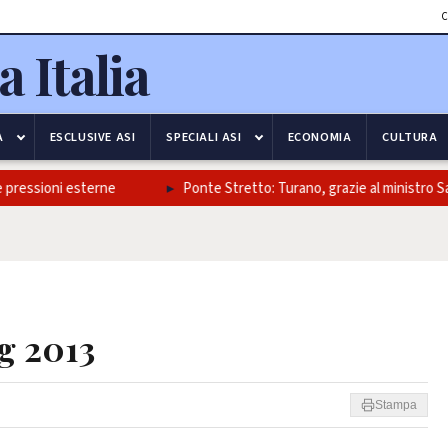
C
A
ESCLUSIVE ASI
SPECIALI ASI
ECONOMIA
CULTURA
ioni esterne
Ponte Stretto: Turano, grazie al ministro Salvini e a
g 2013
Stampa