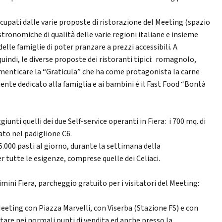
cupati dalle varie proposte di ristorazione del Meeting (spazio
stronomiche di qualità delle varie regioni italiane e insieme
lle famiglie di poter pranzare a prezzi accessibili. A
uindi, le diverse proposte dei ristoranti tipici: romagnolo,
menticare la “Graticula” che ha come protagonista la carne
te dedicato alla famiglia e ai bambini è il Fast Food “Bontà
unti quelli dei due Self-service operanti in Fiera: i 700 mq. di
ato nel padiglione C6.
.000 pasti al giorno, durante la settimana della
er tutte le esigenze, comprese quelle dei Celiaci.
imini Fiera, parcheggio gratuito per i visitatori del Meeting:
Meeting con Piazza Marvelli, con Viserba (Stazione FS) e con
istare nei normali punti di vendita ed anche presso la