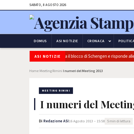
SABATO, 8 AGOSTO 2026
DOMUS
ASI NOTIZIE
CRONACA
POLITIC
 e frontiere: l’Italia conferma il blocco di Schengen e risponde alle press
ASI NOTIZIE
Home
Meeting Rimini
I numeri del Meeting 2013
›
›
MEETING RIMINI
I numeri del Meetin
Di
Redazione ASI
16 Agosto 2013 – 15:58
5 min di lettura