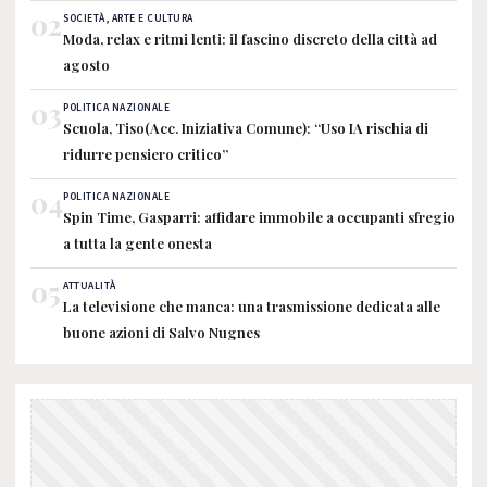
02
SOCIETÀ, ARTE E CULTURA
Moda, relax e ritmi lenti: il fascino discreto della città ad
agosto
03
POLITICA NAZIONALE
Scuola, Tiso(Acc. Iniziativa Comune): “Uso IA rischia di
ridurre pensiero critico”
04
POLITICA NAZIONALE
Spin Time, Gasparri: affidare immobile a occupanti sfregio
a tutta la gente onesta
05
ATTUALITÀ
La televisione che manca: una trasmissione dedicata alle
buone azioni di Salvo Nugnes