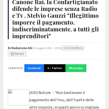
Canone Rai, la Confartigianato
difende le imprese senza Radio
e Tv . Stelvio Gauzzi "Illegittimo
imporre il pagamento,
indiscriminatamente, a tutti gli
imprenditori"
Di
Redazione ASI
25 Giugno 2012 – 07:59
1 min di lettura
Stampa
Facebook
X / Twitter
WhatsApp
CONDIVIDI
(ASI) Notizie - "Non bastavano il
pagamento dell'Imu, dell'Irpef e delle
altre imposte, in questi giorni su migliaia