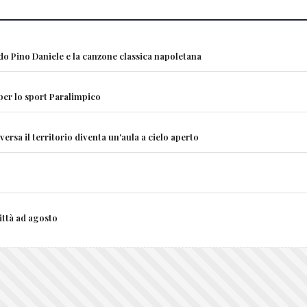
ndo Pino Daniele e la canzone classica napoletana
 per lo sport Paralimpico
rsa il territorio diventa un'aula a cielo aperto
città ad agosto