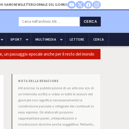
HI SIAMO
NEWSLETTER
GIORNALE DEL GIORNO
CERCA
SPORT
MULTIMEDIA
LETTERE
CERCA
n passaggio epocale anche per il resto del mondo
Guccini: Casi
NOTA DELLA REDAZIONE
ASI precisa: la pubblicazione di un articolo e/o di
un'intervista scritta o video in tutte le sezioni del
giornale non significa necessariamente la
condivisione parziale o integrale dei contenuti in
esso espressi. Gli elaborati possono
rappresentare pareri, interpretazioni e
ricostruzioni storiche anche soggettive. Pertanto,