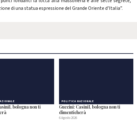
 punti fondanti la lotta alla massoneria e alle sette segrete,
zione di una statua espressione del Grande Oriente d’Italia”.
NAZIONALE
POLITICA NAZIONALE
asiniI, bologna non ti
Guccini: CasiniI, bologna non ti
herà
dimenticherà
6 Agosto 2026