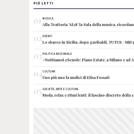
PIÙ LETTI
01
MUSICA
Alla Trattoria 'Al28' la Sala della musica, ricorda
02
EVENTI
Lo sbarco in Sicilia, dopo garibaldi, TUTUS / MID
03
POLITICA NAZIONALE
#NoiSiamoLeScuole: Piano Estate, a Milano e ad Ave
04
CULTURA
Uno più uno fa undici di Elisa Fossati
05
SOCIETÀ, ARTE E CULTURA
Moda, relax e ritmi lenti: il fascino discreto della 