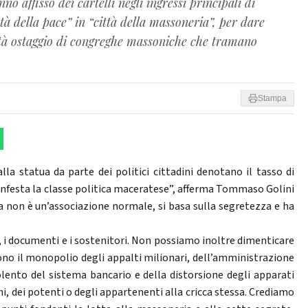
o affisso dei cartelli negli ingressi principali di
tà della pace” in “città della massoneria”, per dare
ttà ostaggio di congreghe massoniche che tramano
Stampa
la statua da parte dei politici cittadini denotano il tasso di
infesta la classe politica maceratese”, afferma Tommaso Golini
a non è un’associazione normale, si basa sulla segretezza e ha
i, i documenti e i sostenitori. Non possiamo inoltre dimenticare
gono il monopolio degli appalti milionari, dell’amministrazione
olento del sistema bancario e della distorsione degli apparati
icchi, dei potenti o degli appartenenti alla cricca stessa. Crediamo