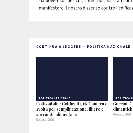
sia doveroso, per chi, come noi, ha tra i suoi
manifestare il nostro dissenso contro l’edifica
CONTINUA A LEGGERE — POLITICA NAZIONALE
POLITICA NAZIONALE
POLITICA 
Coltivaitalia: Coldiretti, ok Camera e’
Guccini: C
svolta per semplificazione, filiere e
dimentic
sovranità alimentare
6 Agosto 2026
6 Agosto 2026