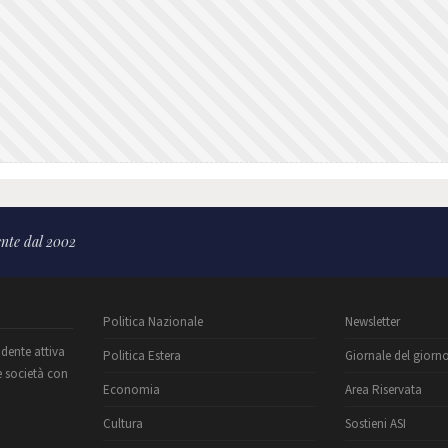
nte dal 2002
Politica Nazionale
Newsletter
ndente attiva
Politica Estera
Giornale del giorn
e società con
Economia
Area Riservata
Cultura
Sostieni ASI