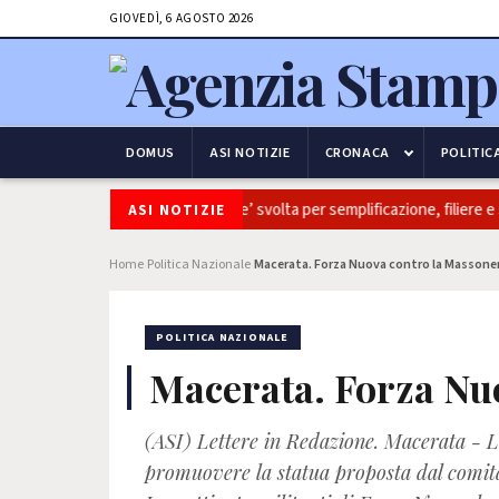
GIOVEDÌ, 6 AGOSTO 2026
DOMUS
ASI NOTIZIE
CRONACA
POLITIC
ivaitalia: Coldiretti, ok Camera e’ svolta per semplificazione, filiere e so
ASI NOTIZIE
Home
Politica Nazionale
Macerata. Forza Nuova contro la Massoner
›
›
POLITICA NAZIONALE
Macerata. Forza Nu
(ASI) Lettere in Redazione. Macerata - L
promuovere la statua proposta dal comita