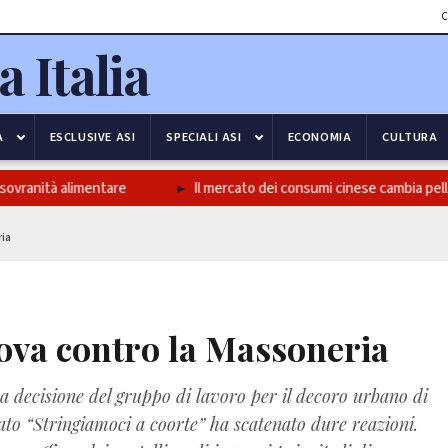
C
A
ESCLUSIVE ASI
SPECIALI ASI
ECONOMIA
CULTURA
vranità alimentare
Il mercato dei consumi cinese cambia pelle, u
ia
ova contro la Massoneria
a decisione del gruppo di lavoro per il decoro urbano di
to “Stringiamoci a coorte” ha scatenato dure reazioni.