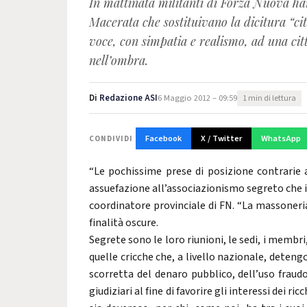
In mattinata militanti di Forza Nuova hann
Macerata che sostituivano la dicitura “cit
voce, con simpatia e realismo, ad una ci
nell’ombra.
Di
Redazione ASI
6 Maggio 2012 – 09:59
1 min di lettura
Facebook
X / Twitter
WhatsApp
CONDIVIDI
“Le pochissime prese di posizione contrarie al
assuefazione all’associazionismo segreto che 
coordinatore provinciale di FN. “La massoneri
finalità oscure.
Segrete sono le loro riunioni, le sedi, i membr
quelle cricche che, a livello nazionale, deten
scorretta del denaro pubblico, dell’uso fraud
giudiziari al fine di favorire gli interessi dei r