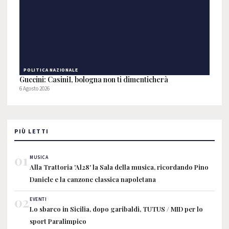
POLITICA NAZIONALE
Guccini: CasiniI, bologna non ti dimenticherà
6 Agosto 2026
PIÙ LETTI
01
MUSICA
Alla Trattoria 'Al28' la Sala della musica, ricordando Pino
Daniele e la canzone classica napoletana
02
EVENTI
Lo sbarco in Sicilia, dopo garibaldi, TUTUS / MID per lo
sport Paralimpico