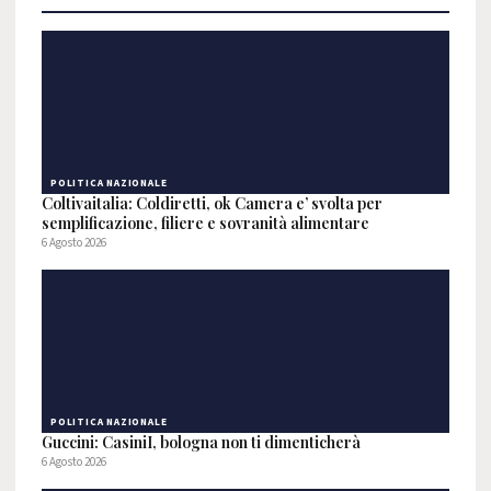
POLITICA NAZIONALE
Coltivaitalia: Coldiretti, ok Camera e’ svolta per
semplificazione, filiere e sovranità alimentare
6 Agosto 2026
POLITICA NAZIONALE
Guccini: CasiniI, bologna non ti dimenticherà
6 Agosto 2026