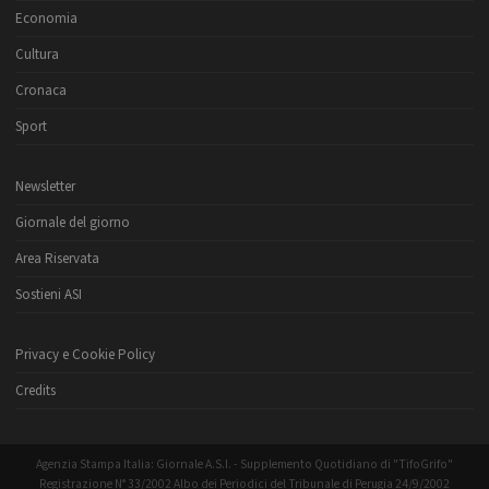
Economia
Cultura
Cronaca
Sport
Newsletter
Giornale del giorno
Area Riservata
Sostieni ASI
Privacy e Cookie Policy
Credits
Agenzia Stampa Italia: Giornale A.S.I. - Supplemento Quotidiano di "TifoGrifo"
Registrazione N° 33/2002 Albo dei Periodici del Tribunale di Perugia 24/9/2002