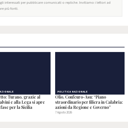
egli interessati per pubblicare comunicati o repliche. Invitiamo i lettori ad
re più fonti.
NAZIONALE
POLITICA NAZIONALE
tto: Turano, grazie al
Olio, Confeuro-Asu: “Piano
alvini e alla Lega si apre
straordinario per filiera in Calabria:
fase per la Sicilia
azioni da Regione e Governo”
7 Agosto 2026