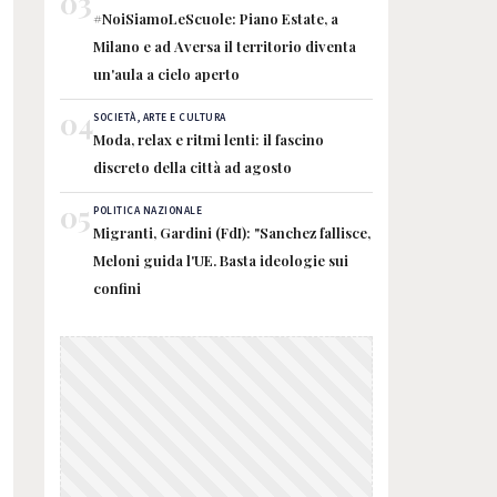
03
#NoiSiamoLeScuole: Piano Estate, a
Milano e ad Aversa il territorio diventa
un'aula a cielo aperto
04
SOCIETÀ, ARTE E CULTURA
Moda, relax e ritmi lenti: il fascino
discreto della città ad agosto
05
POLITICA NAZIONALE
Migranti, Gardini (FdI): "Sanchez fallisce,
Meloni guida l'UE. Basta ideologie sui
confini