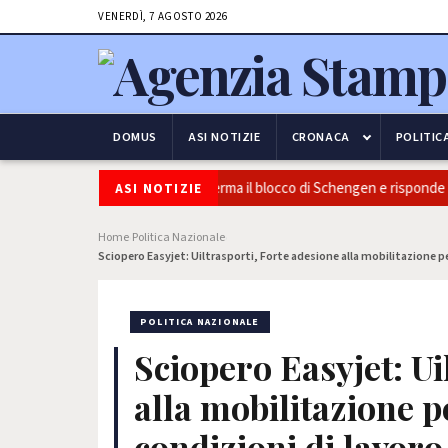
VENERDÌ, 7 AGOSTO 2026
DOMUS
ASI NOTIZIE
CRONACA
POLITIC
curezza e frontiere: l’Italia conferma il blocco di Schengen e risponde all
ASI NOTIZIE
Home
Politica Nazionale
›
›
Sciopero Easyjet: Uiltrasporti, Forte adesione alla mobilitazione pe
POLITICA NAZIONALE
Sciopero Easyjet: Ui
alla mobilitazione p
condizioni di lavoro 