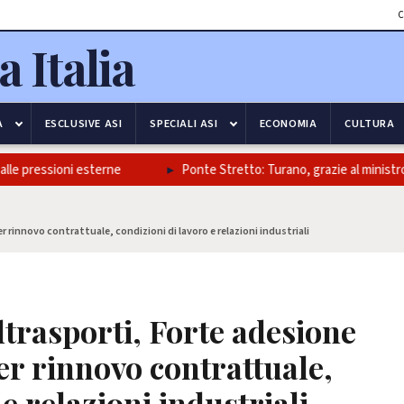
C
A
ESCLUSIVE ASI
SPECIALI ASI
ECONOMIA
CULTURA
e pressioni esterne
Ponte Stretto: Turano, grazie al ministro Salv
r rinnovo contrattuale, condizioni di lavoro e relazioni industriali
ltrasporti, Forte adesione
er rinnovo contrattuale,
e relazioni industriali