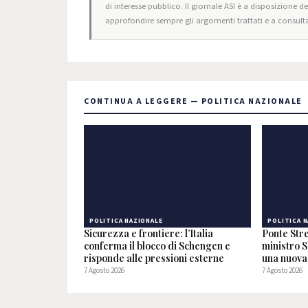
di interesse pubblico. Il giornale ASI è a disposizione d
approfondire sempre gli argomenti trattati e a consulta
CONTINUA A LEGGERE — POLITICA NAZIONALE
POLITICA NAZIONALE
POLITICA 
Sicurezza e frontiere: l’Italia
Ponte Stre
conferma il blocco di Schengen e
ministro S
risponde alle pressioni esterne
una nuova 
7 Agosto 2026
7 Agosto 2026