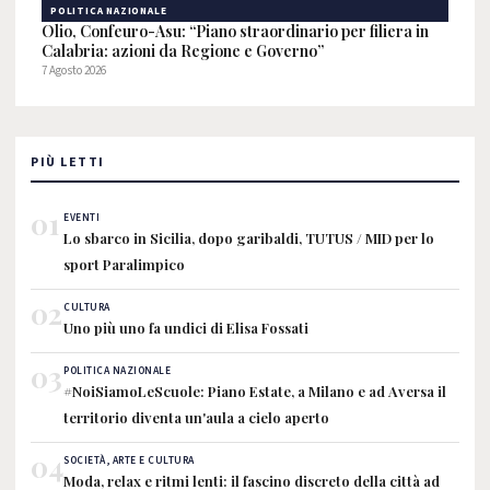
POLITICA NAZIONALE
Olio, Confeuro-Asu: “Piano straordinario per filiera in
Calabria: azioni da Regione e Governo”
7 Agosto 2026
PIÙ LETTI
01
EVENTI
Lo sbarco in Sicilia, dopo garibaldi, TUTUS / MID per lo
sport Paralimpico
02
CULTURA
Uno più uno fa undici di Elisa Fossati
03
POLITICA NAZIONALE
#NoiSiamoLeScuole: Piano Estate, a Milano e ad Aversa il
territorio diventa un'aula a cielo aperto
04
SOCIETÀ, ARTE E CULTURA
Moda, relax e ritmi lenti: il fascino discreto della città ad