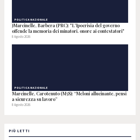
POLITICA NAZIONALE
)Marcinelle, Barbera (PRC): "L'Ipocrisia del governo
offende la memoria dei minatori. onore ai contestatori"
8 Agosto 2026
POLITICA NAZIONALE
Marcinelle, Carotenuto (M5S): “Meloni allucinante, pensi
a sicurezza su lavoro”
8 Agosto 2026
PIÙ LETTI