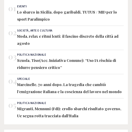
01
EVENTI
Lo sbarco in Sicilia, dopo garibaldi, TUTUS / MID per lo
sport Paralimpico
02
SOCIETÀ, ARTE E CULTURA
Moda, relax e ritmi lenti: il fascino discreto della città ad
agosto
03
POLITICA NAZIONALE
Scuola, Tiso(Acc. Iniziativa Comune): “Uso IA rischia di
ridurre pensiero critico”
04
SPECIALE
Marcinelle, 70 anni dopo. La tragedia che cambiò
l’emigrazione italiana e la coscienza del lavoro nel mondo
05
POLITICA NAZIONALE
Migranti, Mennuni (FdI): crollo sbarchi risultato governo,
Ue segua rotta tracciata dall'Italia