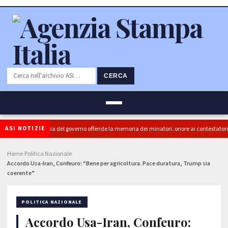
CERCA
ASI NOTIZIE
 (PRC): "L'Ipocrisia del governo offende la memoria dei minatori. onore ai contestatori"
Home
Politica Nazionale
›
›
Accordo Usa-Iran, Confeuro: “Bene per agricoltura. Pace duratura, Trump sia
coerente”
POLITICA NAZIONALE
Accordo Usa-Iran, Confeuro: