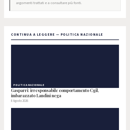
argomenti trattati e a consultare più fonti.
CONTINUA A LEGGERE — POLITICA NAZIONALE
POLITICA NAZIONALE
Gasparri: irresponsabile comportamento Cgil,
imbarazzato Landini nega
8 Agosto 2026