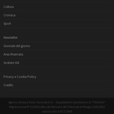
Cultura
Cronaca
Sport
Newsletter
Giornale del giorno
Area Riservata
Sostieni ASI
Privacy e Cookie Policy
Credits
Agenzia Stampa Italia: Giornale A.S.I. - Supplemento Quotidiano di "TifoGrifo"
Registrazione N° 33/2002 Albo dei Periodici del Tribunale di Perugia 24/9/2002
autorizzato il 30/7/2009