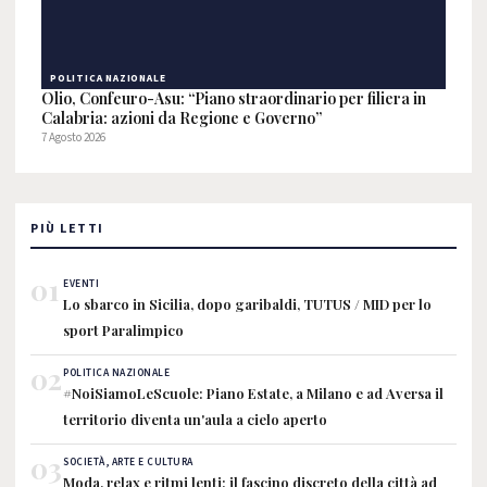
POLITICA NAZIONALE
Olio, Confeuro-Asu: “Piano straordinario per filiera in
Calabria: azioni da Regione e Governo”
7 Agosto 2026
PIÙ LETTI
01
EVENTI
Lo sbarco in Sicilia, dopo garibaldi, TUTUS / MID per lo
sport Paralimpico
02
POLITICA NAZIONALE
#NoiSiamoLeScuole: Piano Estate, a Milano e ad Aversa il
territorio diventa un'aula a cielo aperto
03
SOCIETÀ, ARTE E CULTURA
Moda, relax e ritmi lenti: il fascino discreto della città ad