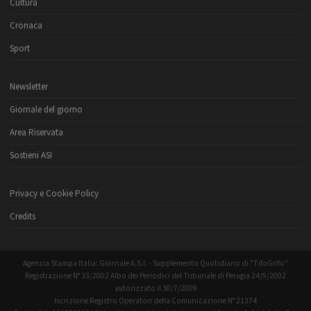
Cultura
Cronaca
Sport
Newsletter
Giornale del giorno
Area Riservata
Sostieni ASI
Privacy e Cookie Policy
Credits
Agenzia Stampa Italia: Giornale A.S.I. - Supplemento Quotidiano di "TifoGrifo"
Registrazione N° 33/2002 Albo dei Periodici del Tribunale di Perugia 24/9/2002
autorizzato il 30/7/2009
Iscrizione Registro Operatori della Comunicazione N° 21374