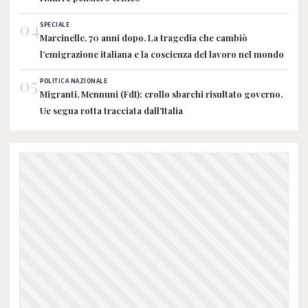
04
SPECIALE
Marcinelle, 70 anni dopo. La tragedia che cambiò
l’emigrazione italiana e la coscienza del lavoro nel mondo
05
POLITICA NAZIONALE
Migranti, Mennuni (FdI): crollo sbarchi risultato governo,
Ue segua rotta tracciata dall'Italia