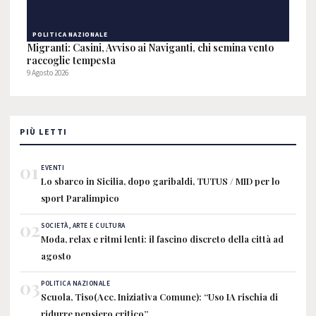
POLITICA NAZIONALE
Migranti: Casini, Avviso ai Naviganti, chi semina vento
raccoglie tempesta
9 Agosto 2026
PIÙ LETTI
01
EVENTI
Lo sbarco in Sicilia, dopo garibaldi, TUTUS / MID per lo
sport Paralimpico
02
SOCIETÀ, ARTE E CULTURA
Moda, relax e ritmi lenti: il fascino discreto della città ad
agosto
03
POLITICA NAZIONALE
Scuola, Tiso(Acc. Iniziativa Comune): “Uso IA rischia di
ridurre pensiero critico”