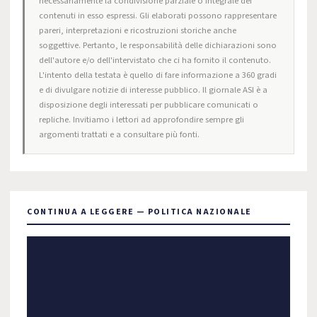
necessariamente la condivisione parziale o integrale dei
contenuti in esso espressi. Gli elaborati possono rappresentare
pareri, interpretazioni e ricostruzioni storiche anche
soggettive. Pertanto, le responsabilità delle dichiarazioni sono
dell'autore e/o dell'intervistato che ci ha fornito il contenuto.
L'intento della testata è quello di fare informazione a 360 gradi
e di divulgare notizie di interesse pubblico. Il giornale ASI è a
disposizione degli interessati per pubblicare comunicati o
repliche. Invitiamo i lettori ad approfondire sempre gli
argomenti trattati e a consultare più fonti.
CONTINUA A LEGGERE — POLITICA NAZIONALE