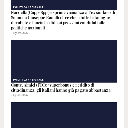
POLITICA NAZIONALE
Nardella(Cnpp-Spp ) esprime vicinanza all'ex sindaco di
Sulmona Giuseppe Ranalli oltre che a tutte le famiglie
derubate e lancia la sfida ai prossimi candidati alle
politiche nazionali
9 Agosto 2026
POLITICA NAZIONALE
Conte, Almici (FDI): “superbonus e reddito di
cittadinanza, gli italiani hanno già pagato abbastanza”
9 Agosto 2026