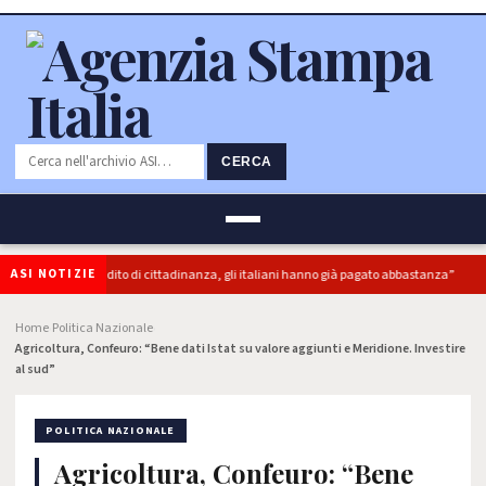
CERCA
ASI NOTIZIE
“superbonus e reddito di cittadinanza, gli italiani hanno già pagato abbastanza”
Home
Politica Nazionale
›
›
Agricoltura, Confeuro: “Bene dati Istat su valore aggiunti e Meridione. Investire
al sud”
POLITICA NAZIONALE
Agricoltura, Confeuro: “Bene