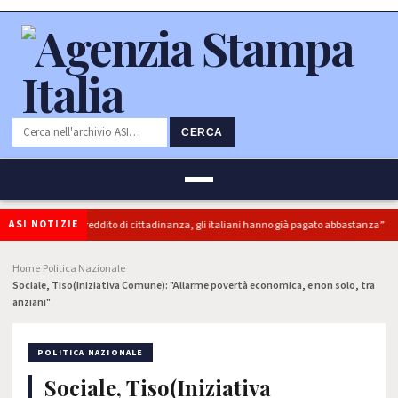
CERCA
ASI NOTIZIE
): “superbonus e reddito di cittadinanza, gli italiani hanno già pagato abbastanza”
Home
Politica Nazionale
›
›
Sociale, Tiso(Iniziativa Comune): "Allarme povertà economica, e non solo, tra
anziani"
POLITICA NAZIONALE
Sociale, Tiso(Iniziativa