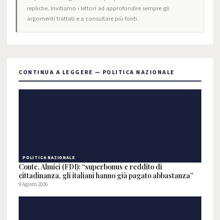
repliche. Invitiamo i lettori ad approfondire sempre gli
argomenti trattati e a consultare più fonti.
CONTINUA A LEGGERE — POLITICA NAZIONALE
POLITICA NAZIONALE
Conte, Almici (FDI): “superbonus e reddito di
cittadinanza, gli italiani hanno già pagato abbastanza”
9 Agosto 2026