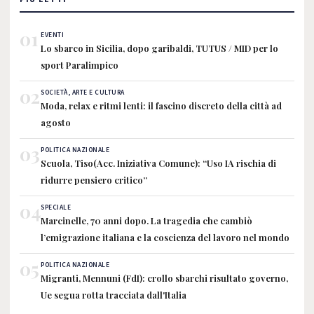
01
EVENTI
Lo sbarco in Sicilia, dopo garibaldi, TUTUS / MID per lo
sport Paralimpico
02
SOCIETÀ, ARTE E CULTURA
Moda, relax e ritmi lenti: il fascino discreto della città ad
agosto
03
POLITICA NAZIONALE
Scuola, Tiso(Acc. Iniziativa Comune): “Uso IA rischia di
ridurre pensiero critico”
04
SPECIALE
Marcinelle, 70 anni dopo. La tragedia che cambiò
l’emigrazione italiana e la coscienza del lavoro nel mondo
05
POLITICA NAZIONALE
Migranti, Mennuni (FdI): crollo sbarchi risultato governo,
Ue segua rotta tracciata dall'Italia