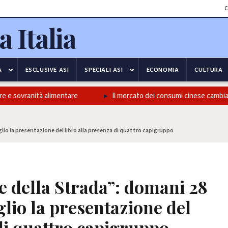
C
A
ESCLUSIVE ASI
SPECIALI ASI
ECONOMIA
CULTURA
 e sovranità alimentare
Il mercato dei consumi cinese cambia pel
io la presentazione del libro alla presenza di quattro capigruppo
e della Strada”: domani 28
io la presentazione del
 di quattro capigruppo