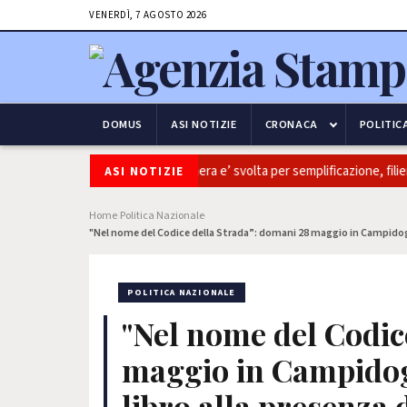
VENERDÌ, 7 AGOSTO 2026
DOMUS
ASI NOTIZIE
CRONACA
POLITIC
Coltivaitalia: Coldiretti, ok Camera e’ svolta per semplificazione, filiere
ASI NOTIZIE
Home
Politica Nazionale
›
›
"Nel nome del Codice della Strada”: domani 28 maggio in Campidogl
POLITICA NAZIONALE
"Nel nome del Codic
maggio in Campidogl
libro alla presenza