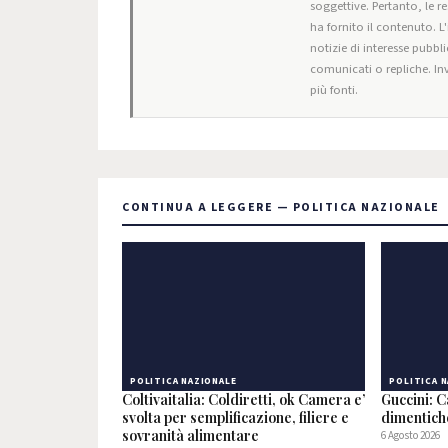
soggettive. Pertanto, le r
ha fornito il contenuto. L
notizie di interesse pubbli
comunicati o repliche. Inv
più fonti.
CONTINUA A LEGGERE — POLITICA NAZIONALE
POLITICA NAZIONALE
POLITICA 
Coltivaitalia: Coldiretti, ok Camera e’
Guccini: C
svolta per semplificazione, filiere e
dimentic
sovranità alimentare
6 Agosto 2026