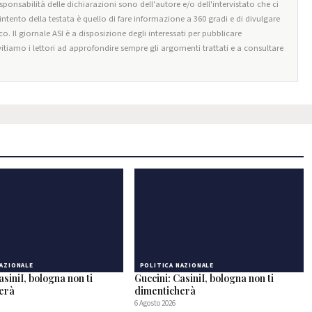
esponsabilità delle dichiarazioni sono dell'autore e/o dell'intervistato che ci
'intento della testata è quello di fare informazione a 360 gradi e di divulgare
co. Il giornale ASI è a disposizione degli interessati per pubblicare
itiamo i lettori ad approfondire sempre gli argomenti trattati e a consultare
NAZIONALE
POLITICA NAZIONALE
asiniI, bologna non ti
Guccini: CasiniI, bologna non ti
herà
dimenticherà
6 Agosto 2026