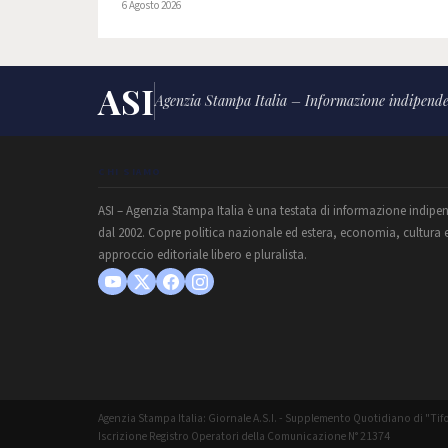
6 Agosto 2026
ASI
Agenzia Stampa Italia – Informazione indipende
CHI SIAMO
ASI – Agenzia Stampa Italia è una testata di informazione indipe
dal 2002. Copre politica nazionale ed estera, economia, cultura 
approccio editoriale libero e pluralista.
Agenzia Stampa Italia: Giornale A.S.I. - Supplemento Quotidiano di "Tifo
Iscrizione Registro Operatori della Comunicazione N° 21374