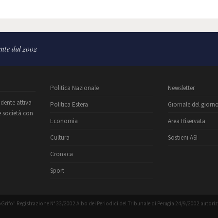
nte dal 2002
Politica Nazionale
Newsletter
ndente attiva
Politica Estera
Giornale del giorn
e società con
Economia
Area Riservata
Cultura
Sostieni ASI
Cronaca
Sport
Grifo" Registrazione N° 33/2002 Albo dei Periodici del Tribunale di Perugia 24/9/2002 autori