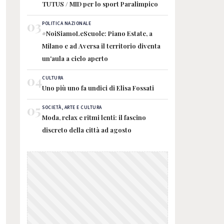
TUTUS / MID per lo sport Paralimpico
03
POLITICA NAZIONALE
#NoiSiamoLeScuole: Piano Estate, a
Milano e ad Aversa il territorio diventa
un'aula a cielo aperto
04
CULTURA
Uno più uno fa undici di Elisa Fossati
05
SOCIETÀ, ARTE E CULTURA
Moda, relax e ritmi lenti: il fascino
discreto della città ad agosto