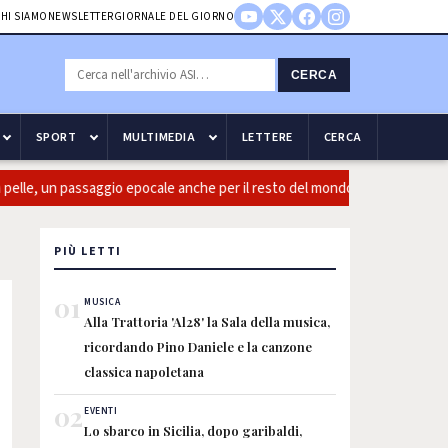
HI SIAMO
NEWSLETTER
GIORNALE DEL GIORNO
CERCA
SPORT
MULTIMEDIA
LETTERE
CERCA
le, un passaggio epocale anche per il resto del mondo
Guccini:
PIÙ LETTI
01
MUSICA
Alla Trattoria 'Al28' la Sala della musica,
ricordando Pino Daniele e la canzone
classica napoletana
02
EVENTI
Lo sbarco in Sicilia, dopo garibaldi,