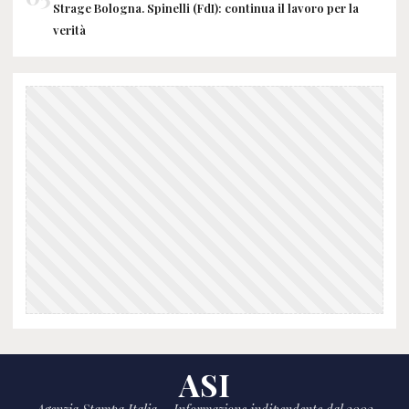
Strage Bologna. Spinelli (FdI): continua il lavoro per la
verità
ASI