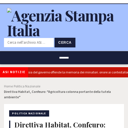
CERCA
ASI NOTIZIE
ra (PRC): "L'Ipocrisia del governo offende la memoria dei minatori. onore ai contestatori"
Home
Politica Nazionale
›
›
Direttiva Habitat, Confeuro: “Agricoltura colonna portante della tutela
ambiente”
POLITICA NAZIONALE
Direttiva Habitat, Confeuro: