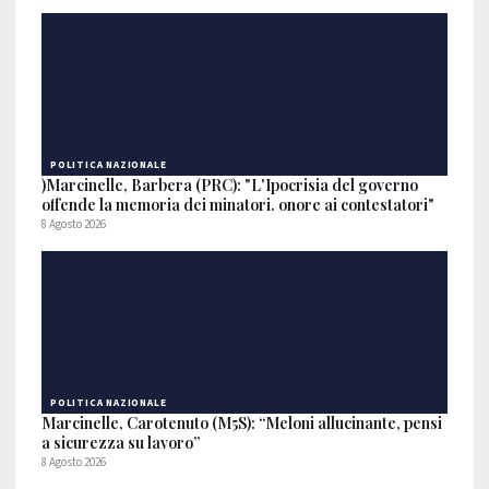
POLITICA NAZIONALE
)Marcinelle, Barbera (PRC): "L'Ipocrisia del governo
offende la memoria dei minatori. onore ai contestatori"
8 Agosto 2026
POLITICA NAZIONALE
Marcinelle, Carotenuto (M5S): “Meloni allucinante, pensi
a sicurezza su lavoro”
8 Agosto 2026