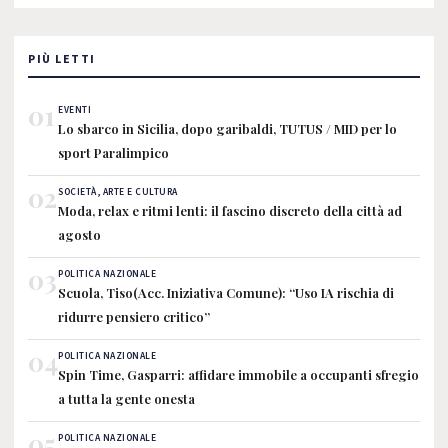
PIÙ LETTI
01
EVENTI
Lo sbarco in Sicilia, dopo garibaldi, TUTUS / MID per lo
sport Paralimpico
02
SOCIETÀ, ARTE E CULTURA
Moda, relax e ritmi lenti: il fascino discreto della città ad
agosto
03
POLITICA NAZIONALE
Scuola, Tiso(Acc. Iniziativa Comune): “Uso IA rischia di
ridurre pensiero critico”
04
POLITICA NAZIONALE
Spin Time, Gasparri: affidare immobile a occupanti sfregio
a tutta la gente onesta
05
POLITICA NAZIONALE