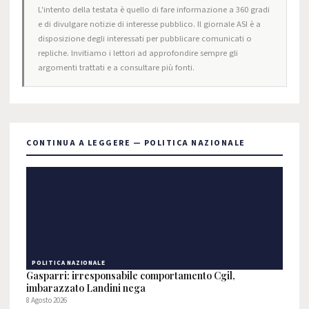
L'intento della testata è quello di fare informazione a 360 gradi
e di divulgare notizie di interesse pubblico. Il giornale ASI è a
disposizione degli interessati per pubblicare comunicati o
repliche. Invitiamo i lettori ad approfondire sempre gli
argomenti trattati e a consultare più fonti.
CONTINUA A LEGGERE — POLITICA NAZIONALE
POLITICA NAZIONALE
Gasparri: irresponsabile comportamento Cgil,
imbarazzato Landini nega
8 Agosto 2026