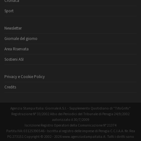
Cronaca
Sport
Newsletter
Giornale del giorno
Area Riservata
Sostieni ASI
Privacy e Cookie Policy
Credits
Agenzia Stampa Italia: Giornale A.S.I. - Supplemento Quotidiano di "TifoGrifo"
Registrazione N° 33/2002 Albo dei Periodici del Tribunale di Perugia 24/9/2002
autorizzato il 30/7/2009
Iscrizione Registro Operatori della Comunicazione N° 21374
Partita IVA: 03125390546 - Iscritta al registro delle imprese di Perugia C.C.I.A.A. Nr. Rea
PG 273151 Copyright © 2002 - 2026 www.agenziastampaitalia.it. Tutti i diritti sono