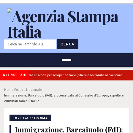
CERCA
ASI NOTIZIE
Coldiretti, ok Camera e’ svolta per semplificazione, filiere e sovranità alimentare
Home
Politica Nazionale
›
›
Immigrazione, Barcaiuolo (FdI): vittoria Italia al Consiglio d'Europa, espellere
criminali sarà più facile
POLITICA NAZIONALE
Immigrazione, Barcaiuolo (FdI):