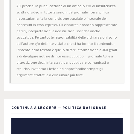
ASI precisa: la pubblicazione di un articolo e/o di un'intervista
scritta o video in tutte le sezioni del giornale non significa
necessariamente la condivisione parziale o integrale dei
contenuti in esso espressi. Gli elaborati possono rappresentare
pareri, interpretazioni e ricostruzioni storiche anche
soggettive. Pertanto, le responsabilità delle dichiarazioni sono
dell'autore e/o dell'intervistato che ci ha fornito il contenuto.
L'intento della testata è quello di fare informazione a 360 gradi
e di divulgare notizie di interesse pubblico. Il giornale ASI è a
disposizione degli interessati per pubblicare comunicati o
repliche. Invitiamo i lettori ad approfondire sempre gli
argomenti trattati e a consultare più fonti.
CONTINUA A LEGGERE — POLITICA NAZIONALE