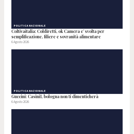
POLITICA NAZIONALE
Coltivaitalia: Coldiretti, ok Camera e’ svolta per
semplificazione, filiere e sovranità alimentare
6 Agosto 2026
POLITICA NAZIONALE
Guccini: CasiniI, bologna non ti dimenticherà
6 Agosto 2026