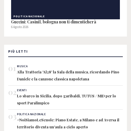
POLITICA NAZIONALE
Guccini: CasiniI, bologna non ti dimenticherà
6 Agosto 2026
PIÙ LETTI
01
MUSICA
Alla Trattoria 'Al28' la Sala della musica, ricordando Pino
Daniele e la canzone classica napoletana
02
EVENTI
Lo sbarco in Sicilia, dopo garibaldi, TUTUS / MID per lo
sport Paralimpico
03
POLITICA NAZIONALE
#NoiSiamoLeScuole: Piano Estate, a Milano e ad Aversa il
territorio diventa un'aula a cielo aperto