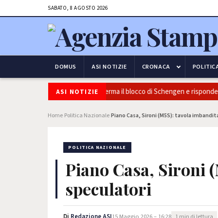
SABATO, 8 AGOSTO 2026
DOMUS
ASI NOTIZIE
CRONACA
POLITIC
icurezza e frontiere: l’Italia conferma il blocco di Schengen e risponde al
ASI NOTIZIE
Home
Politica Nazionale
Piano Casa, Sironi (M5S): tavola imbandit
›
›
POLITICA NAZIONALE
Piano Casa, Sironi 
speculatori
Di
Redazione ASI
15 Maggio 2026 – 16:28
1 min di lettura