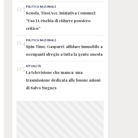
03
POLITICA NAZIONALE
Scuola, Tiso(Acc. Iniziativa Comune):
“Uso IA rischia di ridurre pensiero
critico”
04
POLITICA NAZIONALE
Spin Time, Gasparri: affidare immobile a
occupanti sfregio a tutta la gente onesta
05
ATTUALITÀ
La televisione che manca: una
trasmissione dedicata alle buone azioni
di Salvo Nugnes