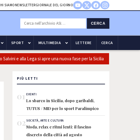
HI SIAMO
NEWSLETTER
GIORNALE DEL GIORNO
CERCA
SPORT
MULTIMEDIA
LETTERE
CERCA
vini e alla Lega si apre una nuova fase per la Sicilia
Olio, Confe
PIÙ LETTI
01
EVENTI
Lo sbarco in Sicilia, dopo garibaldi,
TUTUS / MID per lo sport Paralimpico
02
SOCIETÀ, ARTE E CULTURA
Moda, relax e ritmi lenti: il fascino
discreto della città ad agosto