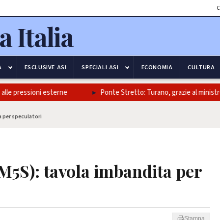
C
A
ESCLUSIVE ASI
SPECIALI ASI
ECONOMIA
CULTURA
le pressioni esterne
Ponte Stretto: Turano, grazie al ministro Sal
a per speculatori
(M5S): tavola imbandita per
Stampa