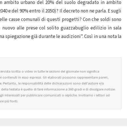
 in ambito urbano del 20% del suolo degradato in ambito
040 e del 90% entro il 2050)? Il decreto non ne parla. E sugli
nelle casse comunali di questi progetti? Con che soldi sono
di nuovo alle prese col solito guazzabuglio edilizio in sala
na spiegazione già durante le audizioni". Così in una nota la
ervista scritta o video in tutte le sezioni del giornale non significa
i contenuti in esso espressi. Gli elaborati possono rappresentare pareri,
e. Pertanto, le responsabilità delle dichiarazioni sono dell'autore e/o
o della testata è quello di fare informazione a 360 gradi e di divulgare notizie
egli interessati per pubblicare comunicati o repliche. Invitiamo i lettori ad
re più fonti.