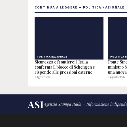
CONTINUA A LEGGERE — POLITICA NAZIONALE
POLITICA NAZIONALE
POLITICA 
Sicurezza e frontiere: l’Italia
Ponte Stre
conferma il blocco di Schengen e
ministro S
risponde alle pressioni esterne
una nuova 
7 Agosto 2026
7 Agosto 2026
ASI
Agenzia Stampa Italia – Informazione indipende
CHI SIAMO