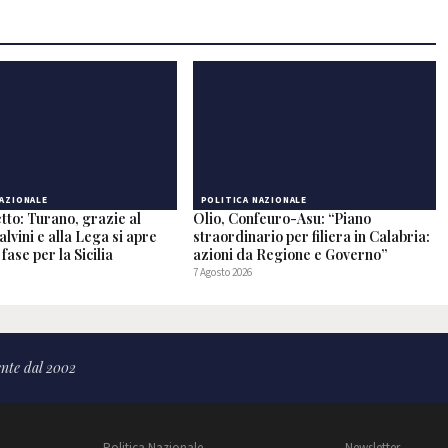
NAZIONALE
POLITICA NAZIONALE
tto: Turano, grazie al
Olio, Confeuro-Asu: “Piano
alvini e alla Lega si apre
straordinario per filiera in Calabria:
fase per la Sicilia
azioni da Regione e Governo”
7 Agosto 2026
nte dal 2002