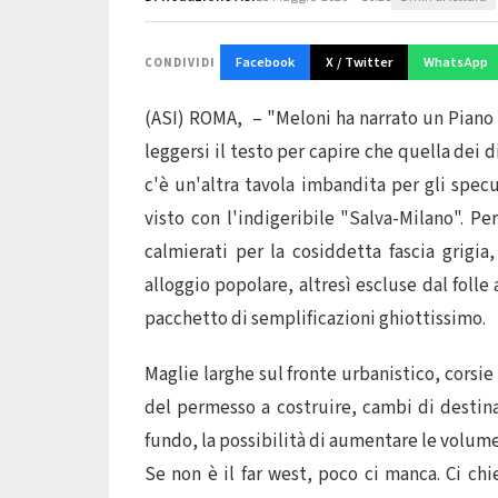
Facebook
X / Twitter
WhatsApp
CONDIVIDI
(ASI) ROMA, – "Meloni ha narrato un Piano 
leggersi il testo per capire che quella dei di
c'è un'altra tavola imbandita per gli spec
visto con l'indigeribile "Salva-Milano". Pe
calmierati per la cosiddetta fascia grigi
alloggio popolare, altresì escluse dal foll
pacchetto di semplificazioni ghiottissimo.
Maglie larghe sul fronte urbanistico, corsie
del permesso a costruire, cambi di destina
fundo, la possibilità di aumentare le volume
Se non è il far west, poco ci manca. Ci ch