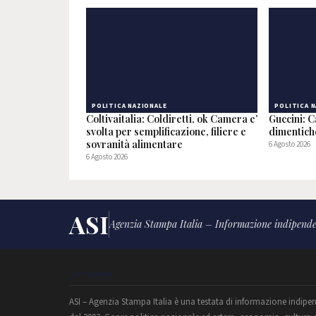
POLITICA NAZIONALE
POLITICA 
Coltivaitalia: Coldiretti, ok Camera e’
Guccini: C
svolta per semplificazione, filiere e
dimentic
sovranità alimentare
6 Agosto 2026
6 Agosto 2026
ASI
Agenzia Stampa Italia – Informazione indipende
CHI SIAMO
ASI – Agenzia Stampa Italia è una testata di informazione indipe