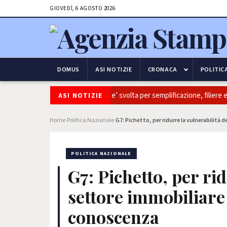
GIOVEDÌ, 6 AGOSTO 2026
DOMUS
ASI NOTIZIE
CRONACA
POLITIC
tivaitalia: Coldiretti, ok Camera e’ svolta per semplificazione, filiere e s
ASI NOTIZIE
Home
Politica Nazionale
G7: Pichetto, per ridurre la vulnerabilità
›
›
POLITICA NAZIONALE
G7: Pichetto, per rid
settore immobiliare 
conoscenza