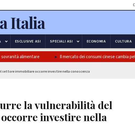
C
A
ESCLUSIVE ASI
SPECIALI ASI
ECONOMIA
CULTURA
ovranità alimentare
Il mercato dei consumi cinese cambia pelle, 
 del settore immobiliare occorre investire nella conoscenza
urre la vulnerabilità del
occorre investire nella