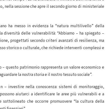
o, nella sessione che apre il secondo giorno di ministeriale
liano ha messo in evidenza la “natura multilivello” della
la diversità delle vulnerabilità: “Abbiamo – ha spiegato –
zione, progettati secondo criteri avanzati di resilienza, ma
sso storico o culturale, che richiede interventi complessi e
stro – questo patrimonio rappresenta un valore economico e
guardare la nostra storia e il nostro tessuto sociale”.
in – investire nella conoscenza: sistemi di monitoraggio,
ossono aiutarci a identificare le aree più vulnerabili e a
tre sottolineato che occorre promuovere “la cultura della
ti finanziari”.