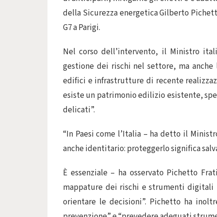
della Sicurezza energetica Gilberto Pichett
G7 a Parigi.
Nel corso dell’intervento, il Ministro ita
gestione dei rischi nel settore, ma anche 
edifici e infrastrutture di recente realizza
esiste un patrimonio edilizio esistente, spe
delicati”.
“In Paesi come l’Italia – ha detto il Mini
anche identitario: proteggerlo significa salva
È essenziale – ha osservato Pichetto Frat
mappature dei rischi e strumenti digitali p
orientare le decisioni”. Pichetto ha inol
prevenzione” e “prevedere adeguati strumen