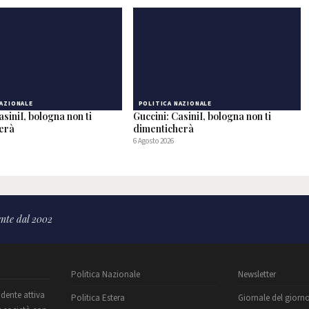
NAZIONALE
POLITICA NAZIONALE
asiniI, bologna non ti
Guccini: CasiniI, bologna non ti
herà
dimenticherà
6 Agosto 2026
nte dal 2002
Politica Nazionale
Newsletter
ndente attiva
Politica Estera
Giornale del giorn