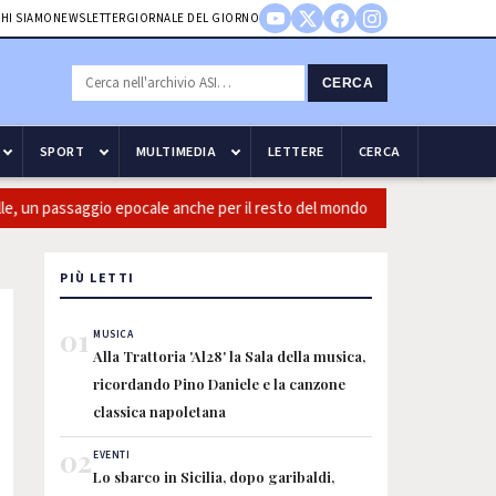
HI SIAMO
NEWSLETTER
GIORNALE DEL GIORNO
CERCA
SPORT
MULTIMEDIA
LETTERE
CERCA
un passaggio epocale anche per il resto del mondo
Guccini: Cas
PIÙ LETTI
01
MUSICA
Alla Trattoria 'Al28' la Sala della musica,
ricordando Pino Daniele e la canzone
classica napoletana
02
EVENTI
Lo sbarco in Sicilia, dopo garibaldi,