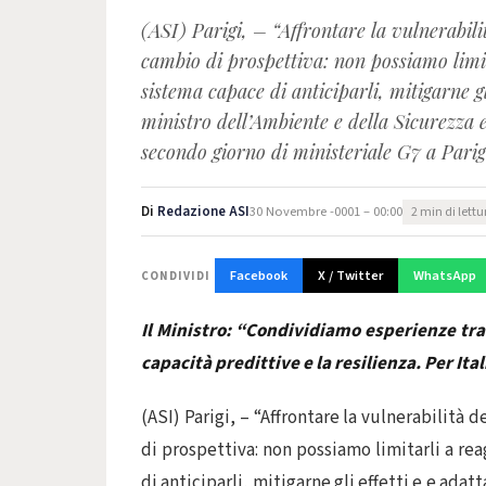
​(ASI) Parigi, – “Affrontare la vulnerabili
cambio di prospettiva: non possiamo limit
sistema capace di anticiparli, mitigarne gl
ministro dell’Ambiente e della Sicurezza e
secondo giorno di ministeriale G7 a Parig
Di
Redazione ASI
30 Novembre -0001 – 00:00
2 min di lettu
Facebook
X / Twitter
WhatsApp
CONDIVIDI
Il Ministro: “Condividiamo esperienze tra
capacità predittive e la resilienza. Per Ita
​(ASI) Parigi, – “Affrontare la vulnerabilità
di prospettiva: non possiamo limitarli a re
di anticiparli, mitigarne gli effetti e e adat