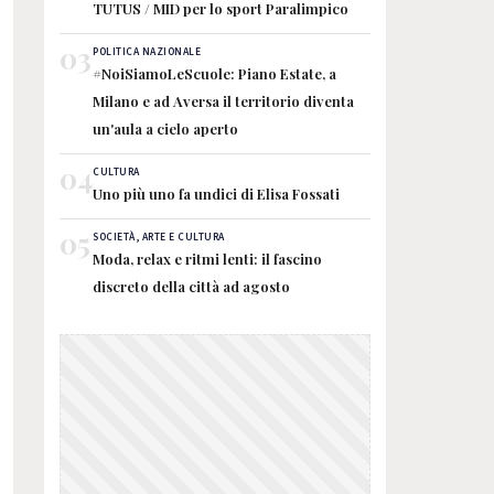
TUTUS / MID per lo sport Paralimpico
03
POLITICA NAZIONALE
#NoiSiamoLeScuole: Piano Estate, a
Milano e ad Aversa il territorio diventa
un'aula a cielo aperto
04
CULTURA
Uno più uno fa undici di Elisa Fossati
05
SOCIETÀ, ARTE E CULTURA
Moda, relax e ritmi lenti: il fascino
discreto della città ad agosto