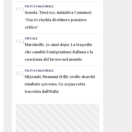
03
POLITICA NAZIONALE
Scuola, Tiso(Acc. Iniziativa Comune):
“Uso IA rischia di ridurre pensiero
critico”
04
SPECIALE
Marcinelle, 70 anni dopo. La tragedia
che cambiò l’emigrazione italiana e la
coscienza del lavoro nel mondo
05
POLITICA NAZIONALE
Migranti, Mennuni (FdI): crollo sbarchi
risultato governo, Ue segua rotta
tracciata dall'Italia