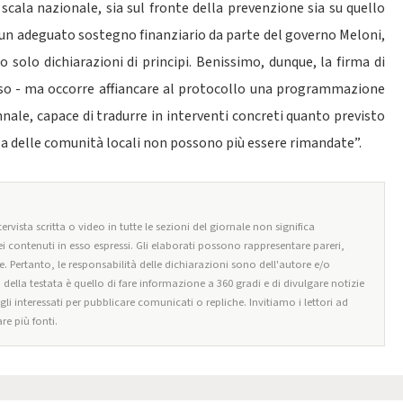
 scala nazionale, sia sul fronte della prevenzione sia su quello
a un adeguato sostegno finanziario da parte del governo Meloni,
no solo dichiarazioni di principi. Benissimo, dunque, la firma di
iso - ma occorre affiancare al protocollo una programmazione
nnale, capace di tradurre in interventi concreti quanto previsto
tela delle comunità locali non possono più essere rimandate”.
ervista scritta o video in tutte le sezioni del giornale non significa
i contenuti in esso espressi. Gli elaborati possono rappresentare pareri,
e. Pertanto, le responsabilità delle dichiarazioni sono dell'autore e/o
o della testata è quello di fare informazione a 360 gradi e di divulgare notizie
egli interessati per pubblicare comunicati o repliche. Invitiamo i lettori ad
re più fonti.