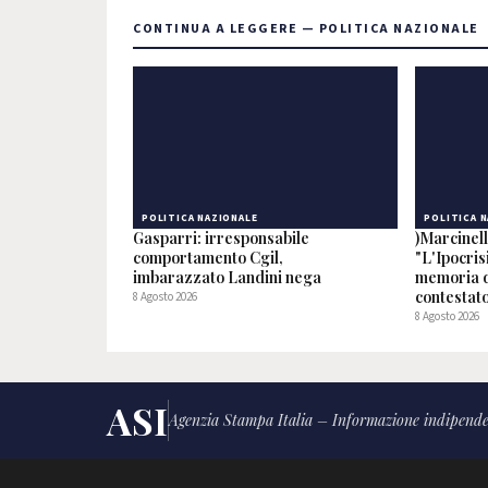
CONTINUA A LEGGERE — POLITICA NAZIONALE
POLITICA NAZIONALE
POLITICA 
Gasparri: irresponsabile
)Marcinel
comportamento Cgil,
"L'Ipocris
imbarazzato Landini nega
memoria d
contestato
8 Agosto 2026
8 Agosto 2026
ASI
Agenzia Stampa Italia – Informazione indipende