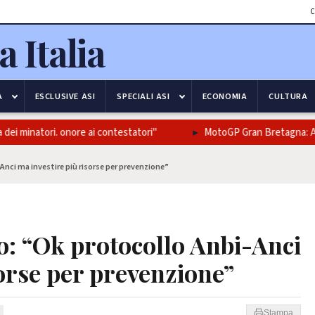
C
A
ESCLUSIVE ASI
SPECIALI ASI
ECONOMIA
CULTURA
i minatori. onore ai contestatori"
MotoGP Gran Bretagna: Aprilia
Anci ma investire più risorse per prevenzione”
o: “Ok protocollo Anbi-Anci
sorse per prevenzione”
Stampa