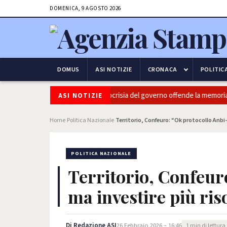
DOMENICA, 9 AGOSTO 2026
DOMUS
ASI NOTIZIE
CRONACA
POLITIC
Marcinelle, Barbera (PRC): "L'Ipocrisia del governo offende la memoria de
ASI NOTIZIE
Home
Politica Nazionale
Territorio, Confeuro: “Ok protocollo Anbi-
›
›
POLITICA NAZIONALE
Territorio, Confeur
ma investire più ri
Di
Redazione ASI
26 Febbraio 2026 – 16:46
1 min di lettura