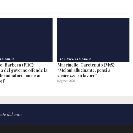
NAZIONALE
POLITICA NAZIONALE
le, Barbera (PRC):
Marcinelle, Carotenuto (M5S):
ia del governo offende la
“Meloni allucinante, pensi a
ei minatori. onore ai
sicurezza su lavoro”
ri"
8 Agosto 2026
nte dal 2002