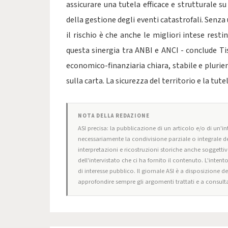
assicurare una tutela efficace e strutturale su
della gestione degli eventi catastrofali. Senz
il rischio è che anche le migliori intese resti
questa sinergia tra ANBI e ANCI - conclude T
economico-finanziaria chiara, stabile e plurie
sulla carta. La sicurezza del territorio e la tu
NOTA DELLA REDAZIONE
ASI precisa: la pubblicazione di un articolo e/o di un'int
necessariamente la condivisione parziale o integrale de
interpretazioni e ricostruzioni storiche anche soggettiv
dell'intervistato che ci ha fornito il contenuto. L'intent
di interesse pubblico. Il giornale ASI è a disposizione d
approfondire sempre gli argomenti trattati e a consulta