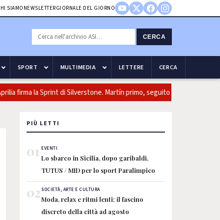
HI SIAMO
NEWSLETTER
GIORNALE DEL GIORNO
CERCA
SPORT
MULTIMEDIA
LETTERE
CERCA
 firma la Sprint di Silverstone. Martín primo, seguito da Ogura e Bezzec
PIÙ LETTI
01
EVENTI
Lo sbarco in Sicilia, dopo garibaldi,
TUTUS / MID per lo sport Paralimpico
02
SOCIETÀ, ARTE E CULTURA
Moda, relax e ritmi lenti: il fascino
discreto della città ad agosto