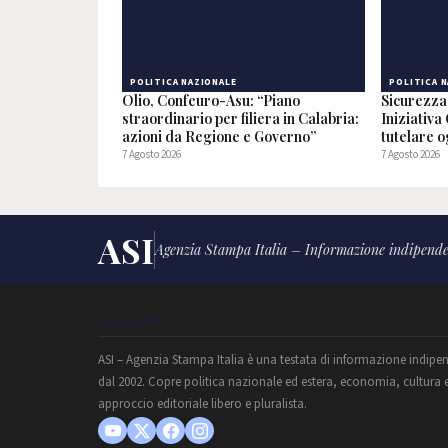
POLITICA NAZIONALE
POLITICA 
Olio, Confeuro-Asu: “Piano
Sicurezza 
straordinario per filiera in Calabria:
Iniziativa
azioni da Regione e Governo”
tutelare o
7 Agosto 2026
7 Agosto 2026
ASI
Agenzia Stampa Italia – Informazione indipende
CHI SIAMO
ASI – Agenzia Stampa Italia è una testata di informazione indipe
dal 2002. Copre politica nazionale ed estera, economia, cultura 
approccio editoriale libero e pluralista.