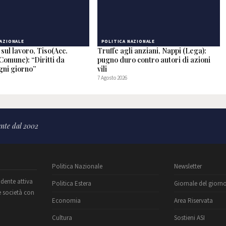
NAZIONALE
POLITICA NAZIONALE
sul lavoro, Tiso(Acc.
Truffe agli anziani, Nappi (Lega):
 Comune): “Diritti da
pugno duro contro autori di azioni
gni giorno”
vili
7 Agosto 2026
nte dal 2002
Politica Nazionale
Newsletter
ndente attiva
Politica Estera
Giornale del giorn
e società con
Economia
Area Riservata
Cultura
Sostieni ASI