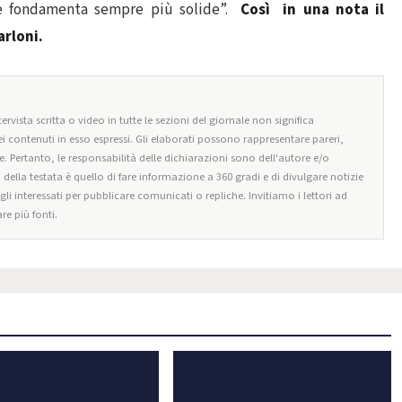
lle fondamenta sempre più solide”.
Così in una nota il
arloni.
ervista scritta o video in tutte le sezioni del giornale non significa
i contenuti in esso espressi. Gli elaborati possono rappresentare pareri,
e. Pertanto, le responsabilità delle dichiarazioni sono dell'autore e/o
o della testata è quello di fare informazione a 360 gradi e di divulgare notizie
egli interessati per pubblicare comunicati o repliche. Invitiamo i lettori ad
re più fonti.