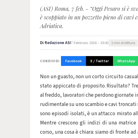
(ASI) Roma, 7 feb. - “Oggi Pesaro si è sve
è scoppiato in un pozzetto pieno di cavi el
Adriatica.
Di
Redazione ASI
7 Febbraio 2026 – 20:42
1 min di lettura
Facebook
X / Twitter
WhatsApp
CONDIVIDI
Non un guasto, non un corto circuito casuale:
stato appiccato di proposito. Risultato? Tre
al freddo, lavoratori che perdono giornate 
rudimentale su uno scambio e cavi troncati s
sono episodi isolati, è un attacco mirato all
Mentre crescono gli indizi di una matrice 
corso, una cosa è chiara: siamo di fronte ad 