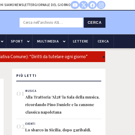
HI SIAMO
NEWSLETTER
GIORNALE DEL GIORNO
CERCA
SPORT
MULTIMEDIA
LETTERE
CERCA
tiva Comune): “Diritti da tutelare ogni giorno”
Truffe agli anzian
PIÙ LETTI
01
MUSICA
Alla Trattoria 'Al28' la Sala della musica,
ricordando Pino Daniele e la canzone
classica napoletana
02
EVENTI
Lo sbarco in Sicilia, dopo garibaldi,