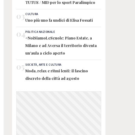
TUTUS / MID per lo sport Paralimpico
03
CULTURA
Uno più uno fa undici di Elisa Fossati
04
POLITICA NAZIONALE
#NoiSiamoLeScuole: Piano Estate, a
Milano e ad Aversa il territorio diventa
un'aula a cielo aperto
05
SOCIETÀ, ARTE E CULTURA
Moda, relax e ritmi lenti: il fascino
discreto della città ad agosto