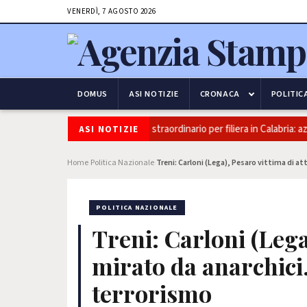
VENERDÌ, 7 AGOSTO 2026
DOMUS
ASI NOTIZIE
CRONACA
POLITIC
Olio, Confeuro-Asu: “Piano straordinario per filiera in Calabria: az
ASI NOTIZIE
Home
Politica Nazionale
Treni: Carloni (Lega), Pesaro vittima di a
›
›
POLITICA NAZIONALE
Treni: Carloni (Lega
mirato da anarchici.
terrorismo