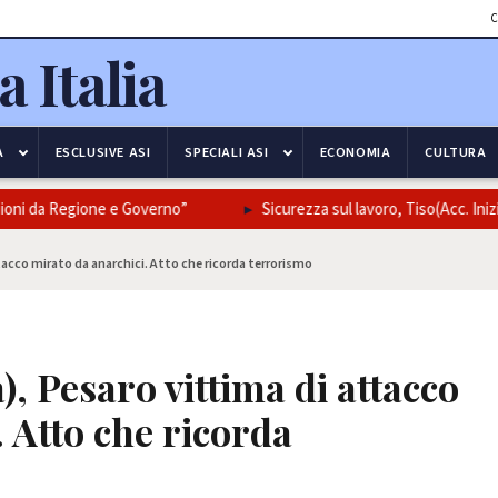
C
A
ESCLUSIVE ASI
SPECIALI ASI
ECONOMIA
CULTURA
ioni da Regione e Governo”
Sicurezza sul lavoro, Tiso(Acc. Inizia
ttacco mirato da anarchici. Atto che ricorda terrorismo
), Pesaro vittima di attacco
 Atto che ricorda