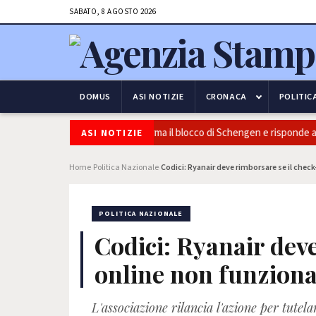
SABATO, 8 AGOSTO 2026
DOMUS
ASI NOTIZIE
CRONACA
POLITIC
rezza e frontiere: l’Italia conferma il blocco di Schengen e risponde alle
ASI NOTIZIE
Home
Politica Nazionale
Codici: Ryanair deve rimborsare se il chec
›
›
POLITICA NAZIONALE
Codici: Ryanair deve
online non funzion
L'associazione rilancia l'azione per tutel