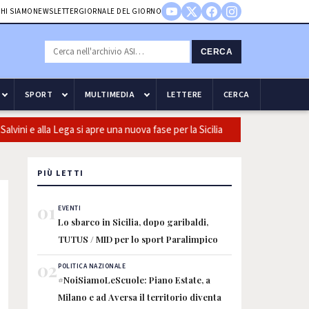
HI SIAMO
NEWSLETTER
GIORNALE DEL GIORNO
CERCA
SPORT
MULTIMEDIA
LETTERE
CERCA
ni e alla Lega si apre una nuova fase per la Sicilia
Olio, Confeuro
PIÙ LETTI
01
EVENTI
Lo sbarco in Sicilia, dopo garibaldi,
TUTUS / MID per lo sport Paralimpico
02
POLITICA NAZIONALE
#NoiSiamoLeScuole: Piano Estate, a
Milano e ad Aversa il territorio diventa