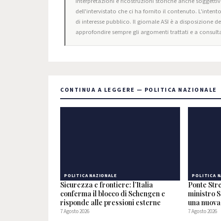
interpretazioni e ricostruzioni storiche anche soggettiv
dell'intervistato che ci ha fornito il contenuto. L'intent
di interesse pubblico. Il giornale ASI è a disposizione d
approfondire sempre gli argomenti trattati e a consulta
CONTINUA A LEGGERE — POLITICA NAZIONALE
POLITICA NAZIONALE
POLITICA 
Sicurezza e frontiere: l’Italia
Ponte Stre
conferma il blocco di Schengen e
ministro S
risponde alle pressioni esterne
una nuova 
7 Agosto 2026
7 Agosto 2026