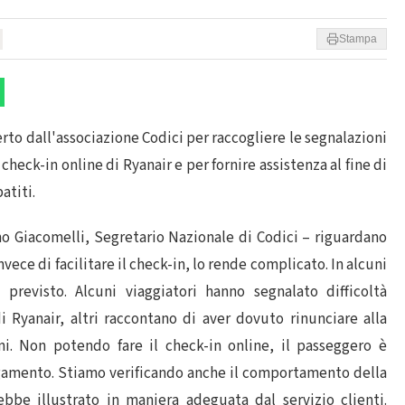
Stampa
erto dall'associazione Codici per raccogliere le segnalazioni
i check-in online di Ryanair e per fornire assistenza al fine di
atiti.
o Giacomelli, Segretario Nazionale di Codici – riguardano
ece di facilitare il check-in, lo rende complicato. In alcuni
revisto. Alcuni viaggiatori hanno segnalato difficoltà
i Ryanair, altri raccontano di aver dovuto rinunciare alla
ni. Non potendo fare il check-in online, il passeggero è
agamento. Stiamo verificando anche il comportamento della
be illustrato in maniera adeguata dal servizio clienti.