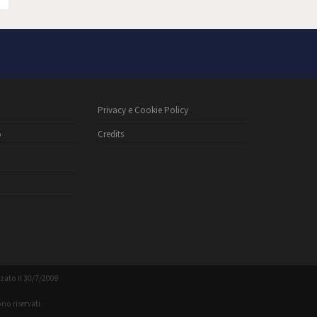
Privacy e Cookie Policy
o
Credits
zzato il 30/7/2009
no riservati.