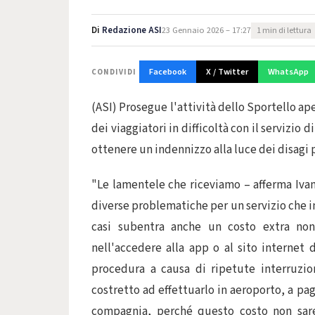
Di
Redazione ASI
23 Gennaio 2026 – 17:27
1 min di lettura
Facebook
X / Twitter
WhatsApp
CONDIVIDI
(ASI) Prosegue l'attività dello Sportello ap
dei viaggiatori in difficoltà con il servizio d
ottenere un indennizzo alla luce dei disagi p
"Le lamentele che riceviamo – afferma Ivan
diverse problematiche per un servizio che inv
casi subentra anche un costo extra non p
nell'accedere alla app o al sito internet d
procedura a causa di ripetute interruzio
costretto ad effettuarlo in aeroporto, a p
compagnia, perché questo costo non sareb