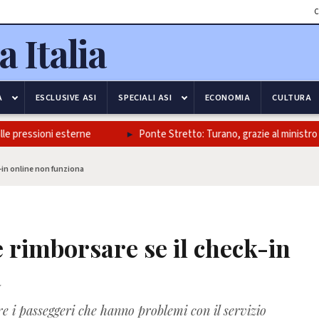
C
A
ESCLUSIVE ASI
SPECIALI ASI
ECONOMIA
CULTURA
 pressioni esterne
Ponte Stretto: Turano, grazie al ministro Salvi
k-in online non funziona
 rimborsare se il check-in
a
are i passeggeri che hanno problemi con il servizio