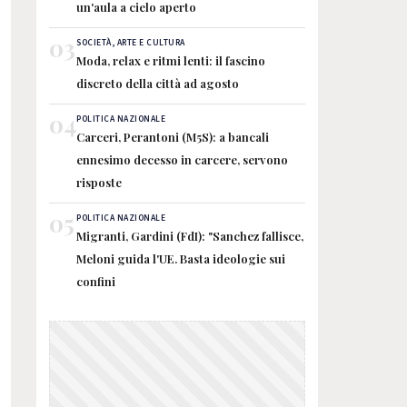
un'aula a cielo aperto
03
SOCIETÀ, ARTE E CULTURA
Moda, relax e ritmi lenti: il fascino
discreto della città ad agosto
04
POLITICA NAZIONALE
Carceri, Perantoni (M5S): a bancali
ennesimo decesso in carcere, servono
risposte
05
POLITICA NAZIONALE
Migranti, Gardini (FdI): "Sanchez fallisce,
Meloni guida l'UE. Basta ideologie sui
confini