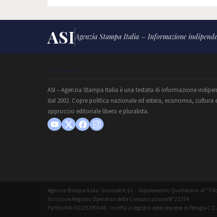
ASI
Agenzia Stampa Italia – Informazione indipende
CHI SIAMO
ASI – Agenzia Stampa Italia è una testata di informazione indipe
dal 2002. Copre politica nazionale ed estera, economia, cultura 
approccio editoriale libero e pluralista.
Agenzia Stampa Italia: Giornale A.S.I. - Supplemento Quotidiano di "Tifo
Iscrizione Registro Operatori della Comunicazione N° 21374
Partita IVA: 03125390546 - Iscritta al registro delle imprese di Perugia C.