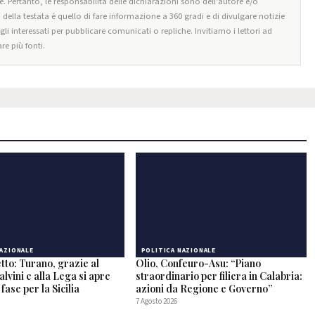
e. Pertanto, le responsabilità delle dichiarazioni sono dell'autore e/o
o della testata è quello di fare informazione a 360 gradi e di divulgare notizie
egli interessati per pubblicare comunicati o repliche. Invitiamo i lettori ad
re più fonti.
NAZIONALE
POLITICA NAZIONALE
tto: Turano, grazie al
Olio, Confeuro-Asu: “Piano
alvini e alla Lega si apre
straordinario per filiera in Calabria:
fase per la Sicilia
azioni da Regione e Governo”
7 Agosto 2026