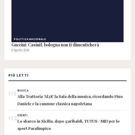
POLITICA NAZIONALE
Guccini: CasiniI, bologna non ti dimenticherà
6 Agosto 2026
PIÙ LETTI
01
MUSICA
Alla Trattoria 'Al28' la Sala della musica, ricordando Pino
Daniele e la canzone classica napoletana
02
EVENTI
Lo sbarco in Sicilia, dopo garibaldi, TUTUS / MID per lo
sport Paralimpico