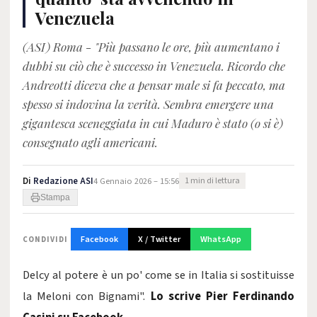
Venezuela
(ASI) Roma - "Più passano le ore, più aumentano i
dubbi su ciò che è successo in Venezuela. Ricordo che
Andreotti diceva che a pensar male si fa peccato, ma
spesso si indovina la verità. Sembra emergere una
gigantesca sceneggiata in cui Maduro è stato (o si è)
consegnato agli americani.
Di
Redazione ASI
4 Gennaio 2026 – 15:56
1 min di lettura
Stampa
Facebook
X / Twitter
WhatsApp
CONDIVIDI
Delcy al potere è un po' come se in Italia si sostituisse
la Meloni con Bignami".
Lo scrive Pier Ferdinando