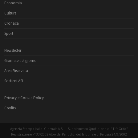
Economia
Cultura
Cronaca
Sport
Newsletter
Giornale del giorno
Area Riservata
Sostieni ASI
Privacy e Cookie Policy
Credits
Agenzia Stampa Italia: Giornale A.S.I. - Supplemento Quotidiano di "TifoGrifo"
Registrazione N° 33/2002 Albo dei Periodici del Tribunale di Perugia 24/9/2002