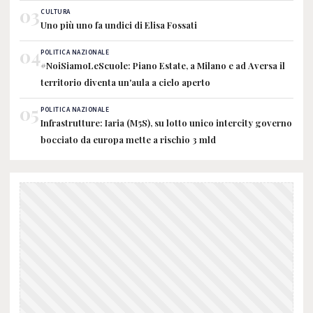
03
CULTURA
Uno più uno fa undici di Elisa Fossati
04
POLITICA NAZIONALE
#NoiSiamoLeScuole: Piano Estate, a Milano e ad Aversa il
territorio diventa un'aula a cielo aperto
05
POLITICA NAZIONALE
Infrastrutture: Iaria (M5S), su lotto unico intercity governo
bocciato da europa mette a rischio 3 mld