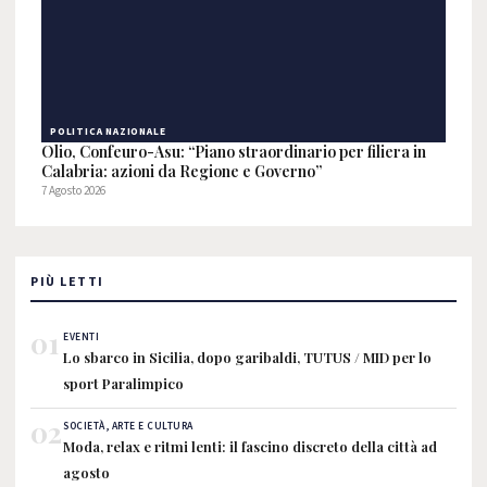
POLITICA NAZIONALE
Olio, Confeuro-Asu: “Piano straordinario per filiera in
Calabria: azioni da Regione e Governo”
7 Agosto 2026
PIÙ LETTI
01
EVENTI
Lo sbarco in Sicilia, dopo garibaldi, TUTUS / MID per lo
sport Paralimpico
02
SOCIETÀ, ARTE E CULTURA
Moda, relax e ritmi lenti: il fascino discreto della città ad
agosto