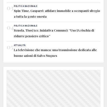
03
POLITICA NAZIONALE
Spin Time, Gasparri: affidare immobile a occupanti sfregio
a tutta la gente onesta
04
POLITICA NAZIONALE
Scuola, Tiso(Acc. Iniziativa Comune): “Uso IA rischia di
ridurre pensiero critico”
05
ATTUALITÀ
La televisione che manca: una trasmissione dedicata alle
buone azioni di Salvo Nugnes