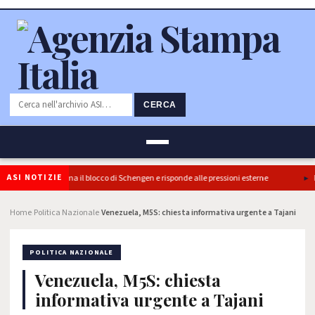
CERCA
ASI NOTIZIE
re: l’Italia conferma il blocco di Schengen e risponde alle pressioni esterne
Po
Home
Politica Nazionale
Venezuela, M5S: chiesta informativa urgente a Tajani
›
›
POLITICA NAZIONALE
Venezuela, M5S: chiesta
informativa urgente a Tajani