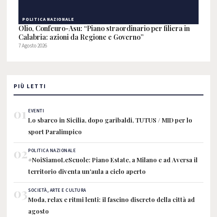
POLITICA NAZIONALE
Olio, Confeuro-Asu: “Piano straordinario per filiera in
Calabria: azioni da Regione e Governo”
7 Agosto 2026
PIÙ LETTI
01
EVENTI
Lo sbarco in Sicilia, dopo garibaldi, TUTUS / MID per lo
sport Paralimpico
02
POLITICA NAZIONALE
#NoiSiamoLeScuole: Piano Estate, a Milano e ad Aversa il
territorio diventa un'aula a cielo aperto
03
SOCIETÀ, ARTE E CULTURA
Moda, relax e ritmi lenti: il fascino discreto della città ad
agosto