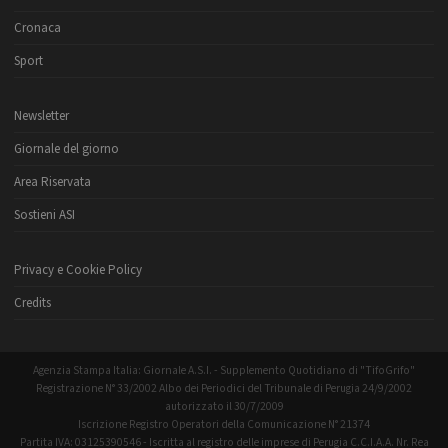
Cronaca
Sport
Newsletter
Giornale del giorno
Area Riservata
Sostieni ASI
Privacy e Cookie Policy
Credits
Agenzia Stampa Italia: Giornale A.S.I. - Supplemento Quotidiano di "TifoGrifo"
Registrazione N° 33/2002 Albo dei Periodici del Tribunale di Perugia 24/9/2002
autorizzato il 30/7/2009
Iscrizione Registro Operatori della Comunicazione N° 21374
Partita IVA: 03125390546 - Iscritta al registro delle imprese di Perugia C.C.I.A.A. Nr. Rea