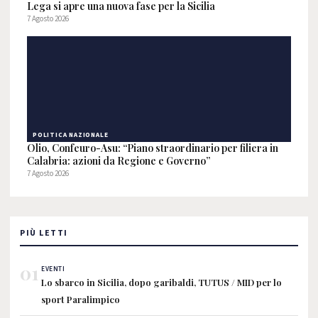
Lega si apre una nuova fase per la Sicilia
7 Agosto 2026
POLITICA NAZIONALE
Olio, Confeuro-Asu: “Piano straordinario per filiera in
Calabria: azioni da Regione e Governo”
7 Agosto 2026
PIÙ LETTI
01
EVENTI
Lo sbarco in Sicilia, dopo garibaldi, TUTUS / MID per lo
sport Paralimpico