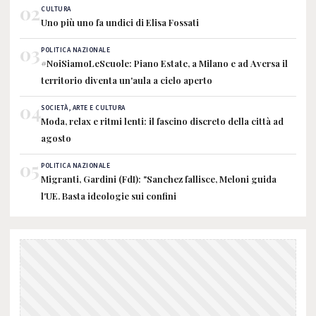
02
CULTURA
Uno più uno fa undici di Elisa Fossati
03
POLITICA NAZIONALE
#NoiSiamoLeScuole: Piano Estate, a Milano e ad Aversa il
territorio diventa un'aula a cielo aperto
04
SOCIETÀ, ARTE E CULTURA
Moda, relax e ritmi lenti: il fascino discreto della città ad
agosto
05
POLITICA NAZIONALE
Migranti, Gardini (FdI): "Sanchez fallisce, Meloni guida
l'UE. Basta ideologie sui confini