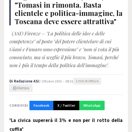
"Tomasi in rimonta. Basta
clientele e politica-immagine, la
Toscana deve essere attrattiva"
(ASI) Firenze – "La politica delle idee e delle
competenze" al posto "del potere clientelare di cui
Giani e Funaro sono espressione" e "non si vota il più
conosciuto, ma si sceglie il più bravo, Tomasi, perché
non è più il tempo della politica dell'immagine".
Di
Redazione ASI
2 Ottobre 2025 – 08:51
1 min di lettura
Stampa
Facebook
X / Twitter
WhatsApp
CONDIVIDI
'La civica supererà il 3% e non per il rotto della
cuffia'