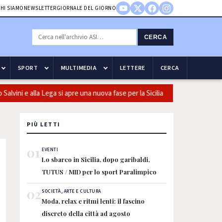
HI SIAMO
NEWSLETTER
GIORNALE DEL GIORNO
CERCA
SPORT
MULTIMEDIA
LETTERE
CERCA
ini e alla Lega si apre una nuova fase per la Sicilia
Olio, Confeu
PIÙ LETTI
01
EVENTI
Lo sbarco in Sicilia, dopo garibaldi,
TUTUS / MID per lo sport Paralimpico
02
SOCIETÀ, ARTE E CULTURA
Moda, relax e ritmi lenti: il fascino
discreto della città ad agosto