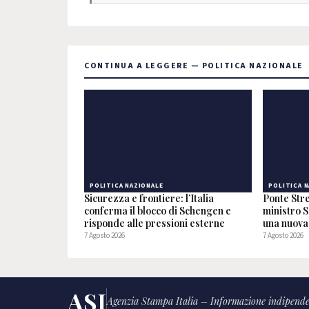
CONTINUA A LEGGERE — POLITICA NAZIONALE
POLITICA NAZIONALE
POLITICA 
Sicurezza e frontiere: l’Italia
Ponte Stre
conferma il blocco di Schengen e
ministro S
risponde alle pressioni esterne
una nuova 
7 Agosto 2026
7 Agosto 2026
ASI
Agenzia Stampa Italia – Informazione indipende