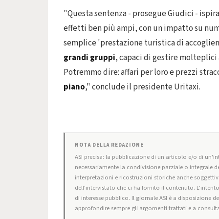
"Questa sentenza - prosegue Giudici - ispira
effetti ben più ampi, con un impatto su nume
semplice 'prestazione turistica di accoglien
grandi gruppi
, capaci di gestire molteplici 
Potremmo dire: affari per loro e prezzi strac
piano
," conclude il presidente Uritaxi.
NOTA DELLA REDAZIONE
ASI precisa: la pubblicazione di un articolo e/o di un'int
necessariamente la condivisione parziale o integrale de
interpretazioni e ricostruzioni storiche anche soggettiv
dell'intervistato che ci ha fornito il contenuto. L'intent
di interesse pubblico. Il giornale ASI è a disposizione d
approfondire sempre gli argomenti trattati e a consulta