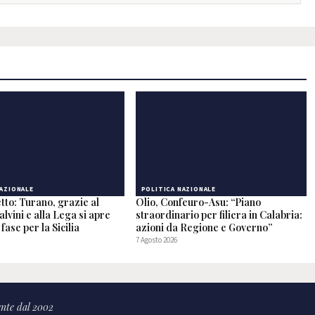
NAZIONALE
POLITICA NAZIONALE
tto: Turano, grazie al
Olio, Confeuro-Asu: “Piano
alvini e alla Lega si apre
straordinario per filiera in Calabria:
fase per la Sicilia
azioni da Regione e Governo”
7 Agosto 2026
nte dal 2002