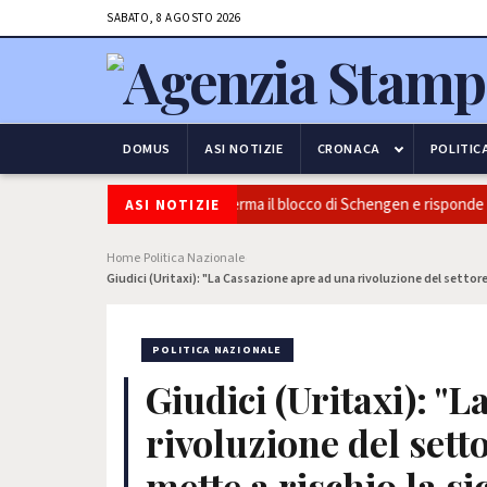
SABATO, 8 AGOSTO 2026
DOMUS
ASI NOTIZIE
CRONACA
POLITIC
curezza e frontiere: l’Italia conferma il blocco di Schengen e risponde all
ASI NOTIZIE
Home
Politica Nazionale
›
›
Giudici (Uritaxi): "La Cassazione apre ad una rivoluzione del settor
POLITICA NAZIONALE
Giudici (Uritaxi): "
rivoluzione del sett
mette a rischio la s