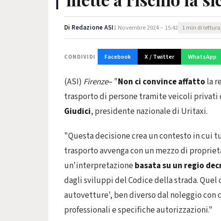
Di
Redazione ASI
1 Novembre 2024 – 15:42
1 min di lettura
Facebook
X / Twitter
WhatsApp
CONDIVIDI
(ASI)
Firenze
– "
Non ci convince affatto
la r
trasporto di persone tramite veicoli privati 
Giudici
, presidente nazionale di Uritaxi.
"Questa decisione crea un contesto in cui tu
trasporto avvenga con un mezzo di proprietà 
un'interpretazione
basata su un regio dec
dagli sviluppi del Codice della strada. Quel 
autovetture', ben diverso dal noleggio con c
professionali e specifiche autorizzazioni."