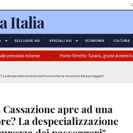
C
A
ESCLUSIVE ASI
SPECIALI ASI
ECONOMIA
CULTURA
e pressioni esterne
Ponte Stretto: Turano, grazie al ministro Salv
e? La despecializzazione mette a rischio la sicurezza dei passeggeri"
La Cassazione apre ad una
ore? La despecializzazione
icurezza dei passeggeri"