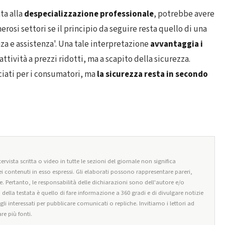
ta alla
despecializzazione professionale
, potrebbe avere
rosi settori se il principio da seguire resta quello di una
za e assistenza'. Una tale interpretazione
avvantaggia i
attività a prezzi ridotti, ma a scapito della sicurezza.
ciati per i consumatori, ma
la sicurezza resta in secondo
ervista scritta o video in tutte le sezioni del giornale non significa
i contenuti in esso espressi. Gli elaborati possono rappresentare pareri,
e. Pertanto, le responsabilità delle dichiarazioni sono dell'autore e/o
o della testata è quello di fare informazione a 360 gradi e di divulgare notizie
egli interessati per pubblicare comunicati o repliche. Invitiamo i lettori ad
re più fonti.