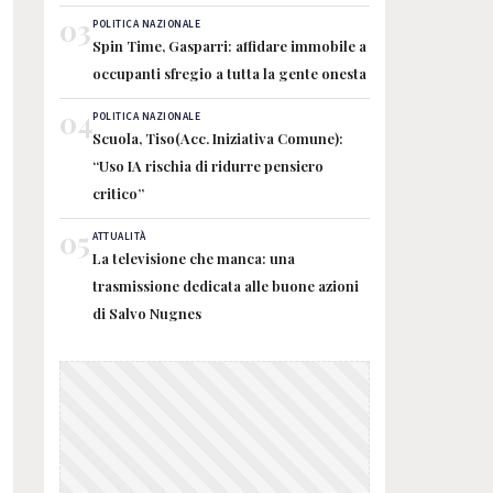
03
POLITICA NAZIONALE
Spin Time, Gasparri: affidare immobile a
occupanti sfregio a tutta la gente onesta
04
POLITICA NAZIONALE
Scuola, Tiso(Acc. Iniziativa Comune):
“Uso IA rischia di ridurre pensiero
critico”
05
ATTUALITÀ
La televisione che manca: una
trasmissione dedicata alle buone azioni
di Salvo Nugnes