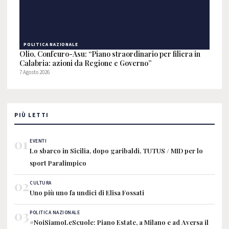
POLITICA NAZIONALE
Olio, Confeuro-Asu: “Piano straordinario per filiera in
Calabria: azioni da Regione e Governo”
7 Agosto 2026
PIÙ LETTI
01
EVENTI
Lo sbarco in Sicilia, dopo garibaldi, TUTUS / MID per lo
sport Paralimpico
02
CULTURA
Uno più uno fa undici di Elisa Fossati
03
POLITICA NAZIONALE
#NoiSiamoLeScuole: Piano Estate, a Milano e ad Aversa il