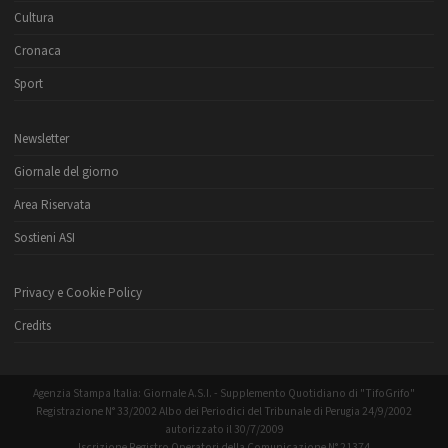
Cultura
Cronaca
Sport
Newsletter
Giornale del giorno
Area Riservata
Sostieni ASI
Privacy e Cookie Policy
Credits
Agenzia Stampa Italia: Giornale A.S.I. - Supplemento Quotidiano di "TifoGrifo"
Registrazione N° 33/2002 Albo dei Periodici del Tribunale di Perugia 24/9/2002
autorizzato il 30/7/2009
Iscrizione Registro Operatori della Comunicazione N° 21374