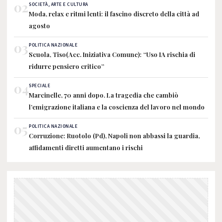
02
SOCIETÀ, ARTE E CULTURA
Moda, relax e ritmi lenti: il fascino discreto della città ad
agosto
03
POLITICA NAZIONALE
Scuola, Tiso(Acc. Iniziativa Comune): “Uso IA rischia di
ridurre pensiero critico”
04
SPECIALE
Marcinelle, 70 anni dopo. La tragedia che cambiò
l’emigrazione italiana e la coscienza del lavoro nel mondo
05
POLITICA NAZIONALE
Corruzione: Ruotolo (Pd), Napoli non abbassi la guardia,
affidamenti diretti aumentano i rischi