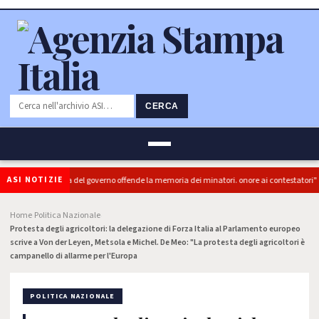
CERCA
ASI NOTIZIE
PRC): "L'Ipocrisia del governo offende la memoria dei minatori. onore ai contestatori"
Home
Politica Nazionale
›
›
Protesta degli agricoltori: la delegazione di Forza Italia al Parlamento europeo
scrive a Von der Leyen, Metsola e Michel. De Meo: "La protesta degli agricoltori è
campanello di allarme per l'Europa
POLITICA NAZIONALE