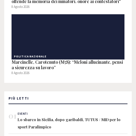
offende la memoria dei minatori. onore ai contestatori"
8 Agosto 2026
POLITICA NAZIONALE
Marcinelle, Carotenuto (M5S): “Meloni allucinante, pensi
a sicurezza su lavoro”
8 Agosto 2026
PIÙ LETTI
01
EVENTI
Lo sbarco in Sicilia, dopo garibaldi, TUTUS / MID per lo
sport Paralimpico