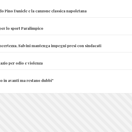
ndo Pino Daniele e la canzone classica napoletana
 per lo sport Paralimpico
incertezza, Salvini mantenga impegni presi con sindacati
azio per odio e violenza
 in avanti ma restano dubbi"