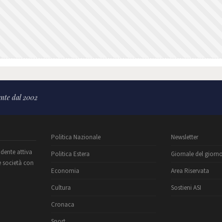
nte dal 2002
Politica Nazionale
Newsletter
ndente attiva
Politica Estera
Giornale del giorn
e società con
Economia
Area Riservata
Cultura
Sostieni ASI
Cronaca
Sport