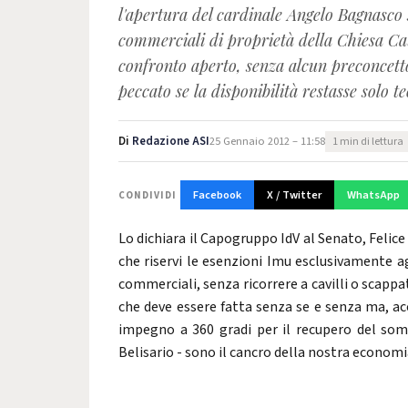
l'apertura del cardinale Angelo Bagnasco s
commerciali di proprietà della Chiesa Cat
confronto aperto, senza alcun preconcetto
peccato se la disponibilità restasse solo te
Di
Redazione ASI
25 Gennaio 2012 – 11:58
1 min di lettura
Facebook
X / Twitter
WhatsApp
CONDIVIDI
Lo dichiara il Capogruppo IdV al Senato, Felic
che riservi le esenzioni Imu esclusivamente ag
commerciali, senza ricorrere a cavilli o scappato
che deve essere fatta senza se e senza ma, acc
impegno a 360 gradi per il recupero del somm
Belisario - sono il cancro della nostra economi