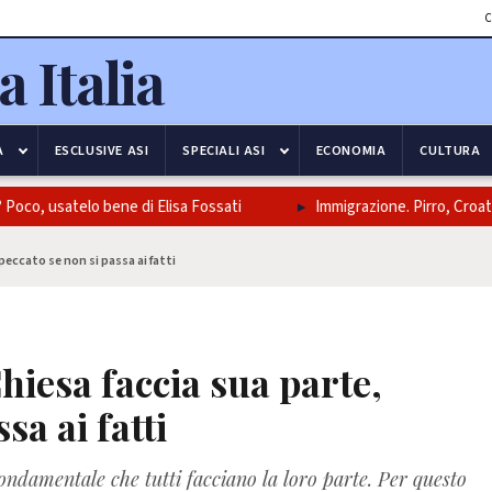
C
A
ESCLUSIVE ASI
SPECIALI ASI
ECONOMIA
CULTURA
o, usatelo bene di Elisa Fossati
Immigrazione. Pirro, Croatti, 
, peccato se non si passa ai fatti
 Chiesa faccia sua parte,
sa ai fatti
fondamentale che tutti facciano la loro parte. Per questo