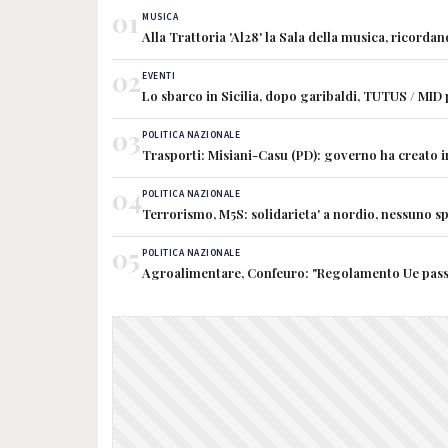
01
MUSICA
Alla Trattoria 'Al28' la Sala della musica, ricorda
02
EVENTI
Lo sbarco in Sicilia, dopo garibaldi, TUTUS / MID
03
POLITICA NAZIONALE
Trasporti: Misiani-Casu (PD): governo ha creato 
04
POLITICA NAZIONALE
Terrorismo, M5S: solidarieta' a nordio, nessuno sp
05
POLITICA NAZIONALE
Agroalimentare, Confeuro: "Regolamento Ue passo