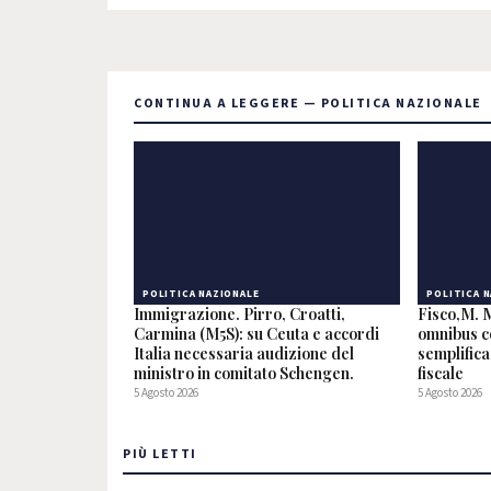
CONTINUA A LEGGERE — POLITICA NAZIONALE
POLITICA NAZIONALE
POLITICA 
Immigrazione. Pirro, Croatti,
Fisco,M. 
Carmina (M5S): su Ceuta e accordi
omnibus co
Italia necessaria audizione del
semplifica
ministro in comitato Schengen.
fiscale
5 Agosto 2026
5 Agosto 2026
PIÙ LETTI