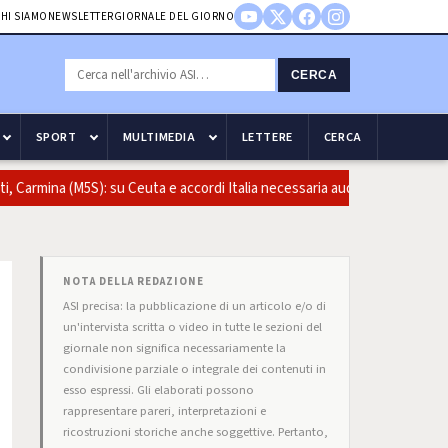
HI SIAMO
NEWSLETTER
GIORNALE DEL GIORNO
CERCA
SPORT
MULTIMEDIA
LETTERE
CERCA
Carmina (M5S): su Ceuta e accordi Italia necessaria audizione del ministr
NOTA DELLA REDAZIONE
ASI precisa: la pubblicazione di un articolo e/o di
un'intervista scritta o video in tutte le sezioni del
giornale non significa necessariamente la
condivisione parziale o integrale dei contenuti in
esso espressi. Gli elaborati possono
rappresentare pareri, interpretazioni e
ricostruzioni storiche anche soggettive. Pertanto,