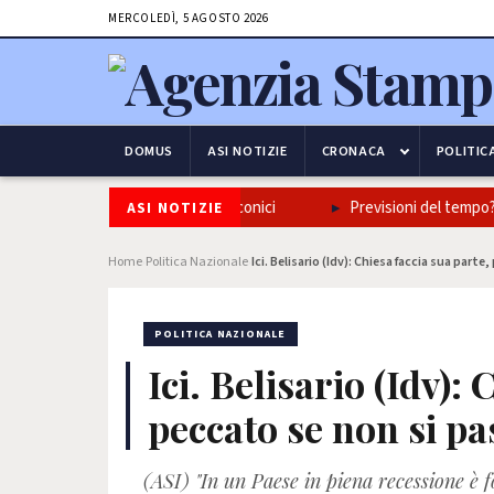
MERCOLEDÌ, 5 AGOSTO 2026
DOMUS
ASI NOTIZIE
CRONACA
POLITIC
izione napoletana in tre piatti iconici
Previsioni del tempo? Poc
ASI NOTIZIE
Home
Politica Nazionale
Ici. Belisario (Idv): Chiesa faccia sua parte
›
›
POLITICA NAZIONALE
Ici. Belisario (Idv):
peccato se non si pas
(ASI) "In un Paese in piena recessione è 