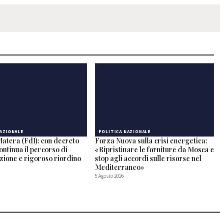
NAZIONALE
POLITICA NAZIONALE
Matera (FdI): con decreto
Forza Nuova sulla crisi energetica:
ntinua il percorso di
«Ripristinare le forniture da Mosca e
zione e rigoroso riordino
stop agli accordi sulle risorse nel
Mediterraneo»
5 Agosto 2026