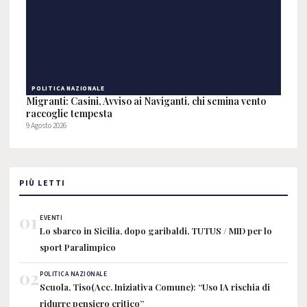
POLITICA NAZIONALE
Migranti: Casini, Avviso ai Naviganti, chi semina vento
raccoglie tempesta
9 Agosto 2026
PIÙ LETTI
01
EVENTI
Lo sbarco in Sicilia, dopo garibaldi, TUTUS / MID per lo
sport Paralimpico
02
POLITICA NAZIONALE
Scuola, Tiso(Acc. Iniziativa Comune): “Uso IA rischia di
ridurre pensiero critico”