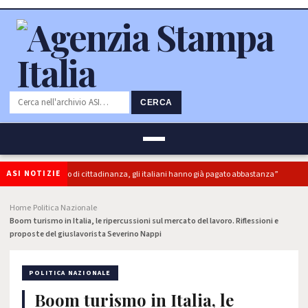
CERCA
ASI NOTIZIE
uperbonus e reddito di cittadinanza, gli italiani hanno già pagato abbastanza”
Home
Politica Nazionale
›
›
Boom turismo in Italia, le ripercussioni sul mercato del lavoro. Riflessioni e
proposte del giuslavorista Severino Nappi
POLITICA NAZIONALE
Boom turismo in Italia, le