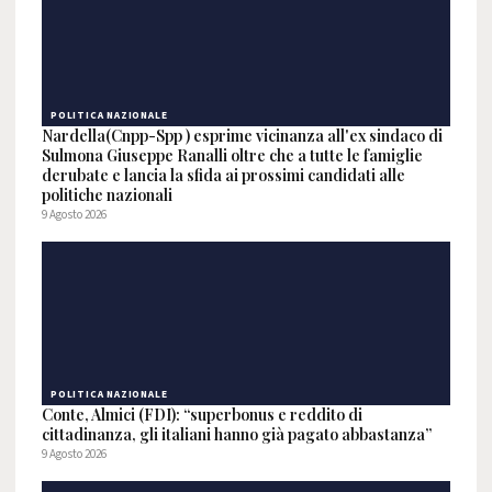
POLITICA NAZIONALE
Nardella(Cnpp-Spp ) esprime vicinanza all'ex sindaco di
Sulmona Giuseppe Ranalli oltre che a tutte le famiglie
derubate e lancia la sfida ai prossimi candidati alle
politiche nazionali
9 Agosto 2026
POLITICA NAZIONALE
Conte, Almici (FDI): “superbonus e reddito di
cittadinanza, gli italiani hanno già pagato abbastanza”
9 Agosto 2026