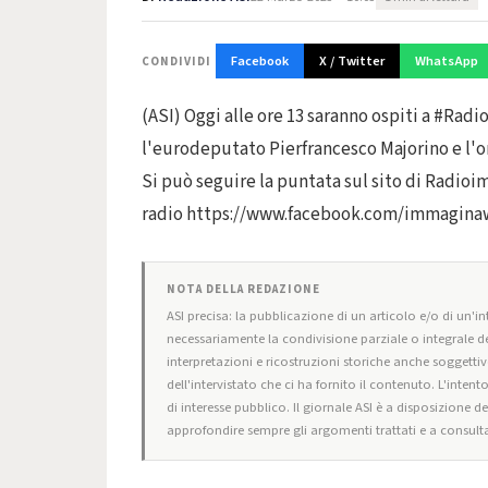
Facebook
X / Twitter
WhatsApp
CONDIVIDI
(ASI) Oggi alle ore 13 saranno ospiti a #Rad
l'eurodeputato Pierfrancesco Majorino e l'on
Si può seguire la puntata sul sito di Radi
radio https://www.facebook.com/immagina
NOTA DELLA REDAZIONE
ASI precisa: la pubblicazione di un articolo e/o di un'int
necessariamente la condivisione parziale o integrale de
interpretazioni e ricostruzioni storiche anche soggettiv
dell'intervistato che ci ha fornito il contenuto. L'intent
di interesse pubblico. Il giornale ASI è a disposizione d
approfondire sempre gli argomenti trattati e a consulta