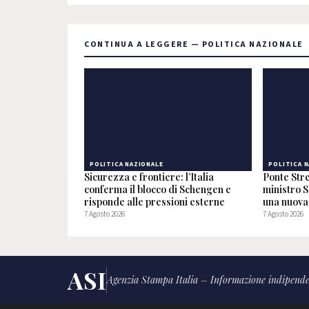
CONTINUA A LEGGERE — POLITICA NAZIONALE
POLITICA NAZIONALE
POLITICA 
Sicurezza e frontiere: l’Italia
Ponte Stre
conferma il blocco di Schengen e
ministro S
risponde alle pressioni esterne
una nuova 
7 Agosto 2026
7 Agosto 2026
ASI
Agenzia Stampa Italia – Informazione indipende