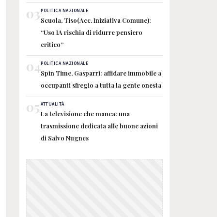
03
POLITICA NAZIONALE
Scuola, Tiso(Acc. Iniziativa Comune):
“Uso IA rischia di ridurre pensiero
critico”
04
POLITICA NAZIONALE
Spin Time, Gasparri: affidare immobile a
occupanti sfregio a tutta la gente onesta
05
ATTUALITÀ
La televisione che manca: una
trasmissione dedicata alle buone azioni
di Salvo Nugnes