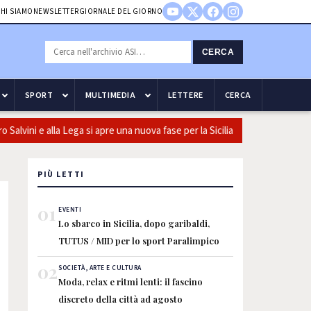
HI SIAMO
NEWSLETTER
GIORNALE DEL GIORNO
CERCA
SPORT
MULTIMEDIA
LETTERE
CERCA
lvini e alla Lega si apre una nuova fase per la Sicilia
Olio, Conf
PIÙ LETTI
01
EVENTI
Lo sbarco in Sicilia, dopo garibaldi,
TUTUS / MID per lo sport Paralimpico
02
SOCIETÀ, ARTE E CULTURA
Moda, relax e ritmi lenti: il fascino
discreto della città ad agosto