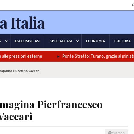
C
A
ESCLUSIVE ASI
SPECIALI ASI
ECONOMIA
CULTURA
lle pressioni esterne
Ponte Stretto: Turano, grazie al ministro Sa
ajorino e Stefano Vaccari
mmagina Pierfrancesco
Vaccari
Stampa