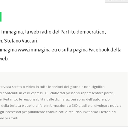
io Immagina, la web radio del Partito democratico,
. Stefano Vaccari.
oimmagina www.immagina.eu o sulla pagina Facebook della
web.
ervista scritta o video in tutte le sezioni del giornale non significa
i contenuti in esso espressi. Gli elaborati possono rappresentare pareri,
e. Pertanto, le responsabilità delle dichiarazioni sono dell'autore e/o
o della testata è quello di fare informazione a 360 gradi e di divulgare notizie
egli interessati per pubblicare comunicati o repliche. Invitiamo i lettori ad
re più fonti.