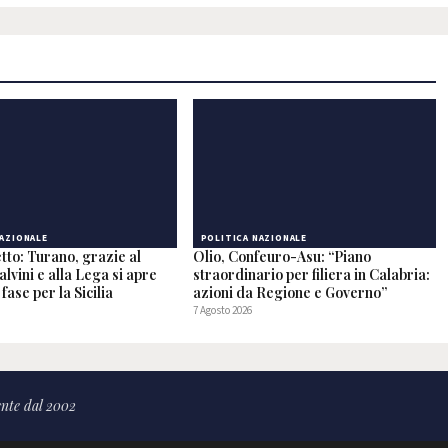
NAZIONALE
POLITICA NAZIONALE
tto: Turano, grazie al
Olio, Confeuro-Asu: “Piano
alvini e alla Lega si apre
straordinario per filiera in Calabria:
fase per la Sicilia
azioni da Regione e Governo”
7 Agosto 2026
nte dal 2002