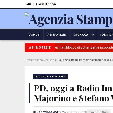
SABATO, 8 AGOSTO 2026
DOMUS
ASI NOTIZIE
CRONACA
POLITIC
Sicurezza e frontiere: l’Italia conferma il blocco di Schengen e risponde a
ASI NOTIZIE
Home
Politica Nazionale
PD, oggi a Radio Immagina Pierfrancesco M
›
›
POLITICA NAZIONALE
PD, oggi a Radio I
Majorino e Stefano 
Di
Redazione ASI
22 Marzo 2023 – 10:03
1 min di lettura