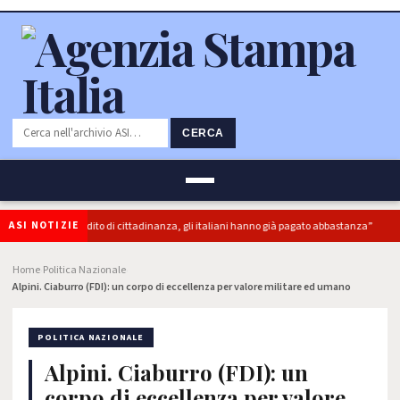
CERCA
ASI NOTIZIE
“superbonus e reddito di cittadinanza, gli italiani hanno già pagato abbastanza”
Home
Politica Nazionale
›
›
Alpini. Ciaburro (FDI): un corpo di eccellenza per valore militare ed umano
POLITICA NAZIONALE
Alpini. Ciaburro (FDI): un
corpo di eccellenza per valore