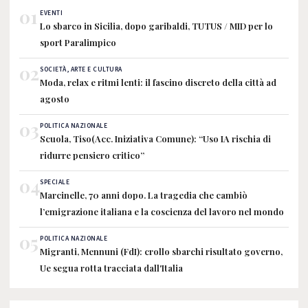
01
EVENTI
Lo sbarco in Sicilia, dopo garibaldi, TUTUS / MID per lo
sport Paralimpico
02
SOCIETÀ, ARTE E CULTURA
Moda, relax e ritmi lenti: il fascino discreto della città ad
agosto
03
POLITICA NAZIONALE
Scuola, Tiso(Acc. Iniziativa Comune): “Uso IA rischia di
ridurre pensiero critico”
04
SPECIALE
Marcinelle, 70 anni dopo. La tragedia che cambiò
l’emigrazione italiana e la coscienza del lavoro nel mondo
05
POLITICA NAZIONALE
Migranti, Mennuni (FdI): crollo sbarchi risultato governo,
Ue segua rotta tracciata dall'Italia