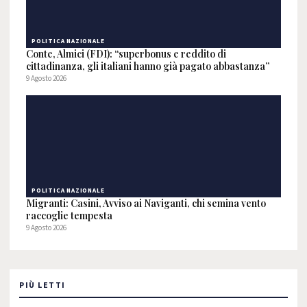
POLITICA NAZIONALE
Conte, Almici (FDI): “superbonus e reddito di
cittadinanza, gli italiani hanno già pagato abbastanza”
9 Agosto 2026
POLITICA NAZIONALE
Migranti: Casini, Avviso ai Naviganti, chi semina vento
raccoglie tempesta
9 Agosto 2026
PIÙ LETTI