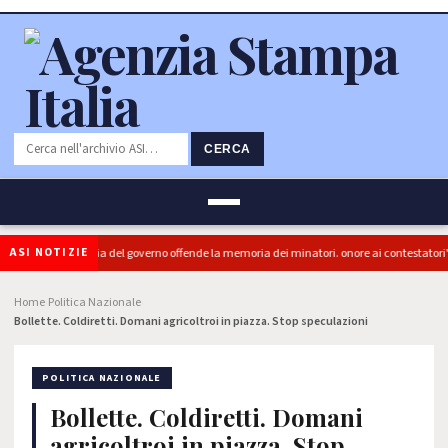
CERCA
ASI NOTIZIE
 (PRC): "L'Ipocrisia del governo offende la memoria dei minatori. onore ai contestatori"
Home
Politica Nazionale
›
›
Bollette. Coldiretti. Domani agricoltroi in piazza. Stop speculazioni
POLITICA NAZIONALE
Bollette. Coldiretti. Domani
agricoltroi in piazza. Stop