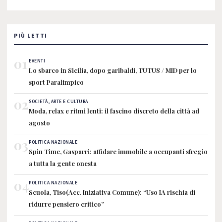
PIÙ LETTI
01
EVENTI
Lo sbarco in Sicilia, dopo garibaldi, TUTUS / MID per lo
sport Paralimpico
02
SOCIETÀ, ARTE E CULTURA
Moda, relax e ritmi lenti: il fascino discreto della città ad
agosto
03
POLITICA NAZIONALE
Spin Time, Gasparri: affidare immobile a occupanti sfregio
a tutta la gente onesta
04
POLITICA NAZIONALE
Scuola, Tiso(Acc. Iniziativa Comune): “Uso IA rischia di
ridurre pensiero critico”