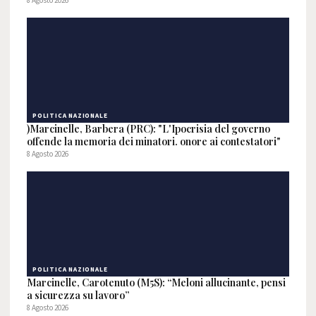
8 Agosto 2026
POLITICA NAZIONALE
)Marcinelle, Barbera (PRC): "L'Ipocrisia del governo
offende la memoria dei minatori. onore ai contestatori"
8 Agosto 2026
POLITICA NAZIONALE
Marcinelle, Carotenuto (M5S): “Meloni allucinante, pensi
a sicurezza su lavoro”
8 Agosto 2026