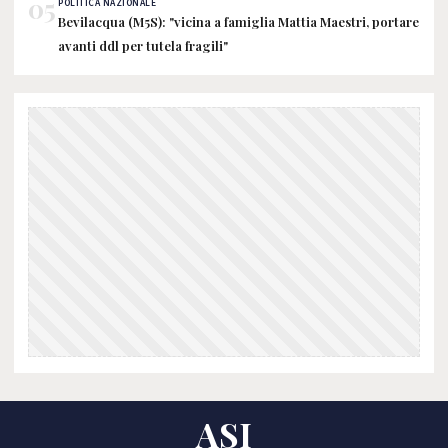
05
POLITICA NAZIONALE
Bevilacqua (M5S): "vicina a famiglia Mattia Maestri, portare
avanti ddl per tutela fragili"
ASI