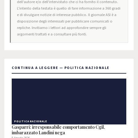
dell'autore e/o dell'intervistato che ci ha fornito il contenuto.
L'intento della testata è quello di fare informazione a 360 gradi
e di divulgare notizie di interesse pubblico. Il giornale ASI è a
disposizione degli interessati per pubblicare comunicati o
repliche. Invitiamo i lettori ad approfondire sempre gli
argomenti trattati e a consultare più fonti.
CONTINUA A LEGGERE — POLITICA NAZIONALE
POLITICA NAZIONALE
Gasparri: irresponsabile comportamento Cgil,
imbarazzato Landini nega